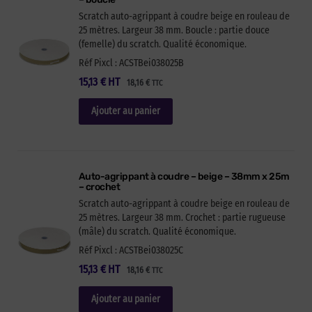
Scratch auto-agrippant à coudre beige en rouleau de
25 mètres. Largeur 38 mm. Boucle : partie douce
(femelle) du scratch. Qualité économique.
Réf Pixcl : ACSTBei038025B
15,13
€
HT
18,16
€
TTC
Ajouter au panier
Auto-agrippant à coudre – beige – 38mm x 25m
– crochet
Scratch auto-agrippant à coudre beige en rouleau de
25 mètres. Largeur 38 mm. Crochet : partie rugueuse
(mâle) du scratch. Qualité économique.
Réf Pixcl : ACSTBei038025C
15,13
€
HT
18,16
€
TTC
Ajouter au panier