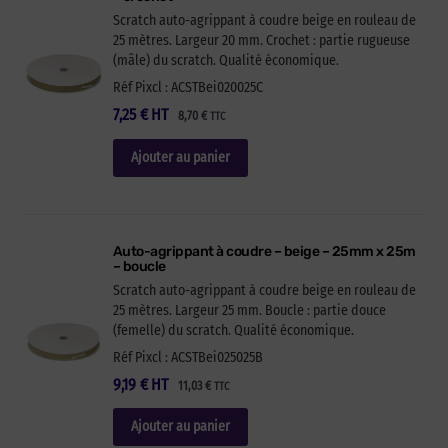
Scratch auto-agrippant à coudre beige en rouleau de
25 mètres. Largeur 20 mm. Crochet : partie rugueuse
(mâle) du scratch. Qualité économique.
Réf Pixcl : ACSTBei020025C
7,25
€
HT
8,70
€
TTC
Ajouter au panier
Auto-agrippant à coudre – beige – 25mm x 25m
– boucle
Scratch auto-agrippant à coudre beige en rouleau de
25 mètres. Largeur 25 mm. Boucle : partie douce
(femelle) du scratch. Qualité économique.
Réf Pixcl : ACSTBei025025B
9,19
€
HT
11,03
€
TTC
Ajouter au panier