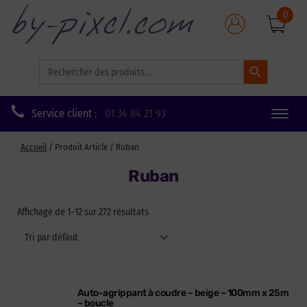
0
Search Button
Search
for:
Service client :
01 34 84 21 93
Toggle
naviga
Accueil
/ Produit Article / Ruban
Ruban
Affichage de 1–12 sur 272 résultats
Auto-agrippant à coudre – beige – 100mm x 25m
– boucle