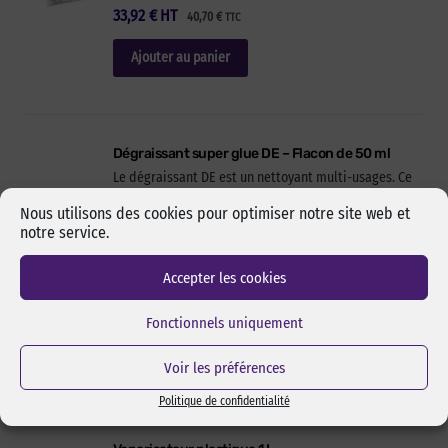
33,92
€
HT
40,70
€
TTC
Ajouter au panier
Dégraissant super glue DE – Flacon de 50 ml
Le dégraissant DE est un nettoyant multi-usages. Ce
dégraissant très puissant est également un bon
Nous utilisons des cookies pour optimiser notre site web et
nettoyant de freins. Il sèche rapidement et ne laisse
notre service.
ni film, ni résidu. Contient de l’acétone (Peut
endommager les plastiques)
Accepter les cookies
Réf Pixcl : CYANODEFla50ml
5,85
€
HT
7,02
€
TTC
Fonctionnels uniquement
Ajouter au panier
Voir les préférences
Politique de confidentialité