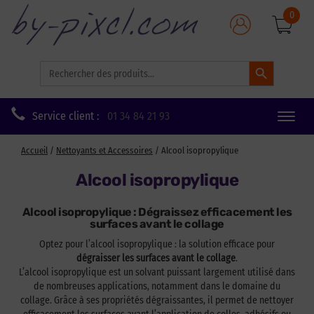
0
Search Button
Search
for:
Service client :
01 34 84 21 93
Toggle
naviga
Accueil
/
Nettoyants et Accessoires
/ Alcool isopropylique
Alcool isopropylique
Alcool isopropylique : Dégraissez efficacement les
surfaces avant le collage
Optez pour l’alcool isopropylique : la solution efficace pour
dégraisser les surfaces avant le collage
.
L’alcool isopropylique est un solvant puissant largement utilisé dans
de nombreuses applications, notamment dans le domaine du
collage. Grâce à ses propriétés dégraissantes, il permet de nettoyer