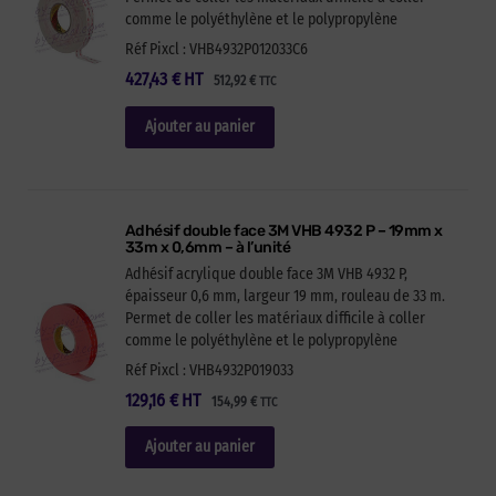
comme le polyéthylène et le polypropylène
Réf Pixcl : VHB4932P012033C6
427,43
€
HT
512,92
€
TTC
Ajouter au panier
Adhésif double face 3M VHB 4932 P – 19mm x
33m x 0,6mm – à l’unité
Adhésif acrylique double face 3M VHB 4932 P,
épaisseur 0,6 mm, largeur 19 mm, rouleau de 33 m.
Permet de coller les matériaux difficile à coller
comme le polyéthylène et le polypropylène
Réf Pixcl : VHB4932P019033
129,16
€
HT
154,99
€
TTC
Ajouter au panier