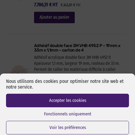
7.786,51
€
HT
9.343,81
€
TTC
Ajouter au panier
Adhésif double face 3M VHB 4952 P – 19mm x
33m x 1,1mm – carton de 4
Adhésif acrylique double face 3M VHB 4952 P,
épaisseur 1,1 mm, largeur 19 mm, rouleau de 33 m.
Permet de coller les matériaux difficile à coller
comme le polyéthylène et le polypropylène
Nous utilisons des cookies pour optimiser notre site web et
Réf Pixcl : VHB4952P019033C4
notre service.
644,40
€
HT
773,28
€
TTC
Accepter les cookies
Ajouter au panier
Fonctionnels uniquement
Voir les préférences
Adhésif double face 3M VHB 4952 P – 25mm x