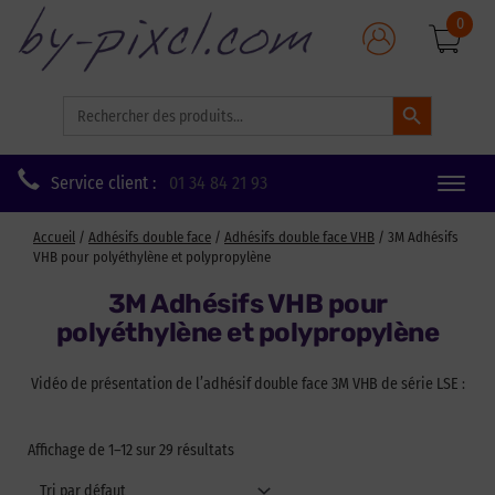
0
Search Button
Search
for:
Service client :
01 34 84 21 93
Toggle
naviga
Accueil
/
Adhésifs double face
/
Adhésifs double face VHB
/ 3M Adhésifs
VHB pour polyéthylène et polypropylène
3M Adhésifs VHB pour
polyéthylène et polypropylène
Vidéo de présentation de l’adhésif double face 3M VHB de série LSE :
Affichage de 1–12 sur 29 résultats