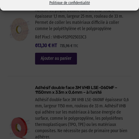
33m x 1,1mm – carton de 3
Politique de confidentialité
Adhésif acrylique double face 3M VHB 4952 P,
épaisseur 1,1 mm, largeur 25 mm, rouleau de 33 m.
Permet de coller les matériaux difficile à coller
comme le polyéthylène et le polypropylène
Réf Pixcl : VHB4952P025033C3
613,30
€
HT
735,96
€
TTC
Ajouter au panier
Adhésif double face 3M VHB LSE-060WF –
1150mm x 33m x 0,6mm – à l’unité
Adhésif double face 3M VHB LSE-060WF épaisseur 0,6
mm, largeur 1150 mm, rouleau de 33 m. Adhésif VHB
qui adhère sur les matériaux à basse énergie de
surface, comme le polypropylène, les polyoléfines
thermoplastiques (TPO, TPE) ou les matériaux
composites. Ne nécessite pas de primaire pour bien
adhérer.