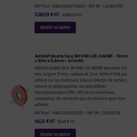
Réf Pixcl : VHBLSE0601150033 – Réf 3M : LSE0601150
3.280,19
€
HT
3.936,23
€
TTC
Ajouter au panier
Adhésif double face 3M VHB LSE-060WF – 12mm
x 33m x 0,6mm – à l’unité
Adhésif double face 3M VHB LSE-060WF épaisseur 0,6
mm, largeur 12 mm, rouleau de 33 m. Adhésif VHB qui
adhère sur les matériaux à basse énergie de surface,
comme le polypropylène, les polyoléfines
thermoplastiques (TPO, TPE) ou les matériaux
composites. Ne nécessite pas de primaire pour bien
adhérer.
Réf Pixcl : VHBLSE060012033 – Réf 3M : LSE06012N
46,24
€
HT
55,49
€
TTC
Ajouter au panier