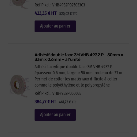
Réf Pixcl : VHB4932P025033C3
433,35
€
HT
520,02
€
TTC
Ajouter au panier
Adhésif double face 3M VHB 4932 P – 50mm x
33m x 0,6mm – à l’unité
Adhésif acrylique double face 3M VHB 4932 P,
épaisseur 0,6 mm, largeur 50 mm, rouleau de 33 m.
Permet de coller les matériaux difficile à coller
comme le polyéthylène et le polypropylène
Réf Pixcl : VHB4932P050033
384,77
€
HT
461,72
€
TTC
Ajouter au panier