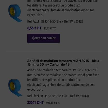
mm. S’enlève sans laisser de traces. Idéal pour fixer
les différentes pièces d’un produit (ex:
électroménager) lors de sa fabrication ou de son
expédition.
Réf Pixcl : 8915-18-55-Ble – Réf 3M : 30128
8,56
€
HT
10,27
€
TTC
Ajouter au panier
Adhésif de maintien temporaire 3M 8915 – bleu –
18mm x 55m – Carton de 48
Adhésif de maintien temporaire 3M 8915 largeur 18
mm. S’enlève sans laisser de traces. Idéal pour fixer
les différentes pièces d’un produit (ex:
électroménager) lors de sa fabrication ou de son
expédition.
Réf Pixcl : 8915-18-55-Ble-C48 – Réf 3M : 30128
336,11
€
HT
403,33
€
TTC