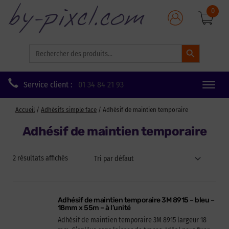
0
Search Button
Search
for:
Service client :
01 34 84 21 93
Toggle
naviga
Accueil
/
Adhésifs simple face
/ Adhésif de maintien temporaire
Adhésif de maintien temporaire
2 résultats affichés
Adhésif de maintien temporaire 3M 8915 – bleu –
18mm x 55m – à l’unité
Adhésif de maintien temporaire 3M 8915 largeur 18