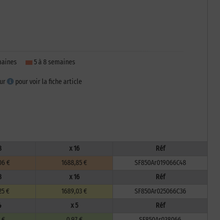
emaines
5 à 8 semaines
sur
pour voir la fiche article
8
x 16
Réf
06 €
1688,85 €
SF850Ar019066C48
8
x 16
Réf
25 €
1689,03 €
SF850Ar025066C36
4
x 5
Réf
 €
0,97 €
SF850Ar038066