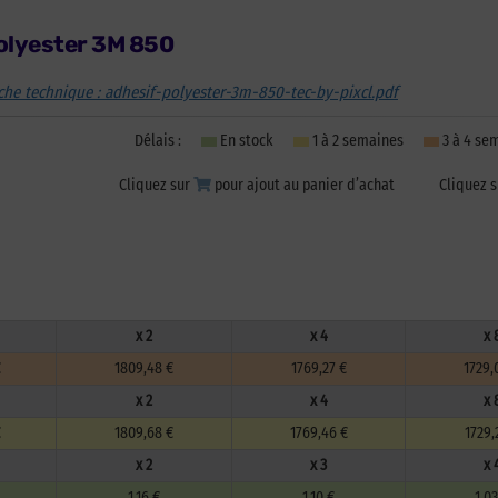
olyester 3M 850
iche technique : adhesif-polyester-3m-850-tec-by-pixcl.pdf
Délais :
En stock
1 à 2 semaines
3 à 4 s
Cliquez sur
pour ajout au panier d’achat
Cliquez 
x 2
x 4
x 
€
1809,48 €
1769,27 €
1729,
x 2
x 4
x 
€
1809,68 €
1769,46 €
1729,
x 2
x 3
x 
1,16 €
1,10 €
1,03