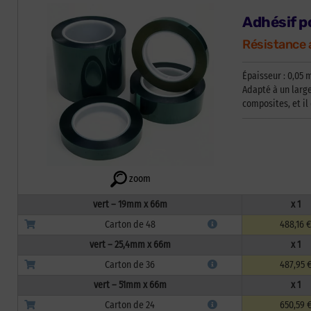
Adhésif p
Résistance a
Épaisseur : 0,05
Adapté à un larg
composites, et i
zoom
vert – 19mm x 66m
x 1
Carton de 48
488,16 €
vert – 25,4mm x 66m
x 1
Carton de 36
487,95 
vert – 51mm x 66m
x 1
Carton de 24
650,59 