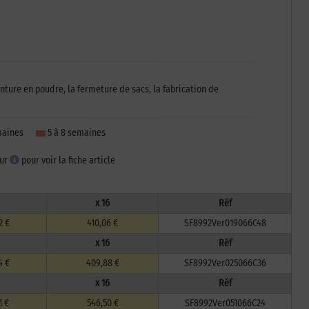
ure en poudre, la fermeture de sacs, la fabrication de
emaines
5 à 8 semaines
sur
pour voir la fiche article
x 16
Réf
2 €
410,06 €
SF8992Ver019066C48
x 16
Réf
4 €
409,88 €
SF8992Ver025066C36
x 16
Réf
1 €
546,50 €
SF8992Ver051066C24