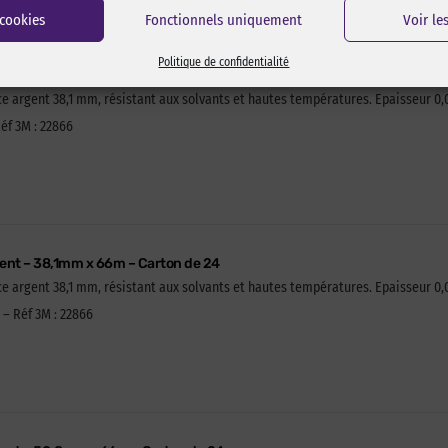
 cookies
Fonctionnels uniquement
Voir le
Politique de confidentialité
ent – 38,1mm x 66m – à l’unité
e argent 38,1 mm, résistant aux solvants et hautes températures. Epaisseur 0
éf 3M : 22866
gent – 38,1mm x 66m – Carton de 24
e argent 38,1 mm, résistant aux solvants et hautes températures. Epaisseur 0
 – Réf 3M : 22866