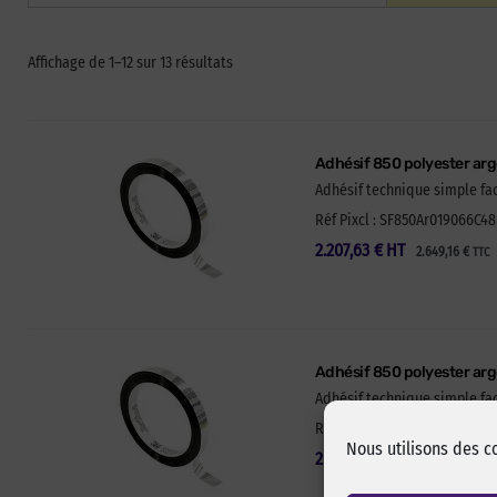
Affichage de 1–12 sur 13 résultats
Adhésif 850 polyester arg
Adhésif technique simple fac
Réf Pixcl : SF850Ar019066C48 
2.207,63
€
HT
2.649,16
€
TTC
Adhésif 850 polyester ar
Adhésif technique simple fa
Réf Pixcl : SF850Ar025066C36 
Nous utilisons des c
2.207,98
€
HT
2.649,58
€
TTC