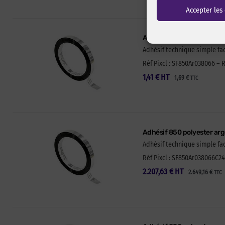
Accepter les
Adhésif 850 polyester arg
Adhésif technique simple fac
Réf Pixcl : SF850Ar038066 – R
1,41
€
HT
1,69
€
TTC
Adhésif 850 polyester ar
Adhésif technique simple fac
Réf Pixcl : SF850Ar038066C24
2.207,63
€
HT
2.649,16
€
TTC