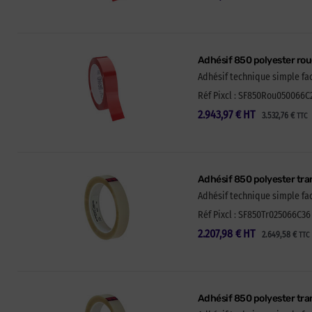
Adhésif 850 polyester ro
Adhésif technique simple fa
Réf Pixcl : SF850Rou050066C2
2.943,97
€
HT
3.532,76
€
TTC
Adhésif 850 polyester tr
Adhésif technique simple fa
Réf Pixcl : SF850Tr025066C36
2.207,98
€
HT
2.649,58
€
TTC
Adhésif 850 polyester tr