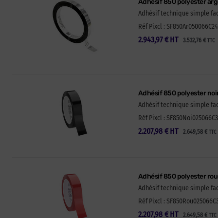
Adhésif 850 polyester ar
Adhésif technique simple fa
Réf Pixcl : SF850Ar050066C24
2.943,97
€
HT
3.532,76
€
TTC
Adhésif 850 polyester no
Adhésif technique simple fac
Réf Pixcl : SF850Noi025066C3
2.207,98
€
HT
2.649,58
€
TTC
Adhésif 850 polyester ro
Adhésif technique simple fa
Réf Pixcl : SF850Rou025066C3
2.207,98
€
HT
2.649,58
€
TTC