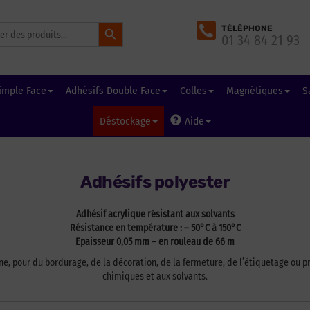
Search Button
TÉLÉPHONE
01 34 84 21 93
imple Face
Adhésifs Double Face
Colles
Magnétiques
S
Déstockage
Aide
Adhésifs polyester
Adhésif acrylique résistant aux solvants
Résistance en température : – 50°C à 150°C
Epaisseur 0,05 mm – en rouleau de 66 m
ne, pour du bordurage, de la décoration, de la fermeture, de l’étiquetage ou p
chimiques et aux solvants.