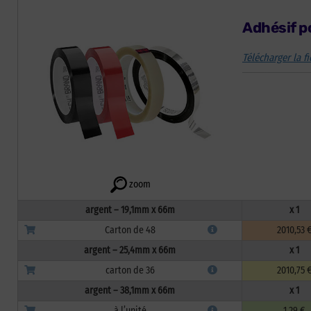
Adhésif p
Télécharger la f
zoom
argent – 19,1mm x 66m
x 1
Carton de 48
2010,53 
argent – 25,4mm x 66m
x 1
carton de 36
2010,75 
argent – 38,1mm x 66m
x 1
à l’unité
1,29 €