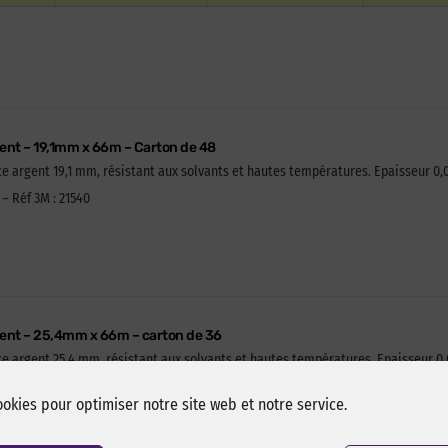
ent – 19,1mm x 66m – Carton de 48
e argent 19,1 mm, résistant aux solvants et hautes températures. Epaisseur 0
– Réf 3M : 21540
gent – 25,4mm x 66m – carton de 36
ce argent 25,4 mm, résistant aux solvants et hautes températures. Epaisseur 0
– Réf 3M : 21541
ookies pour optimiser notre site web et notre service.