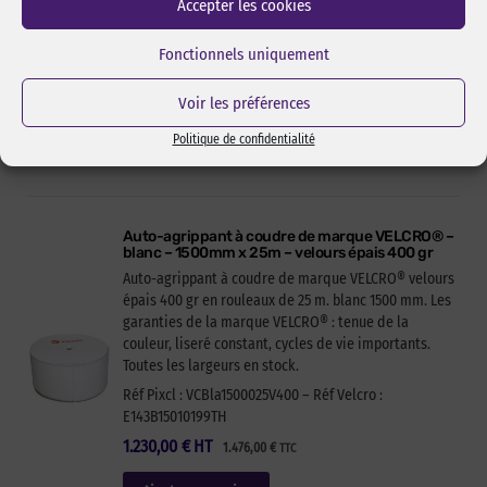
Accepter les cookies
Velours grande largeur. Blanc 1400 mm. Le velours est
la partie douce (femelle) du scratch.
Fonctionnels uniquement
Réf Pixcl : VCBla1400051Vf
1.041,02
€
HT
1.249,22
€
TTC
Voir les préférences
Ajouter au panier
Politique de confidentialité
Auto-agrippant à coudre de marque VELCRO® –
blanc – 1500mm x 25m – velours épais 400 gr
Auto-agrippant à coudre de marque VELCRO® velours
épais 400 gr en rouleaux de 25 m. blanc 1500 mm. Les
garanties de la marque VELCRO® : tenue de la
couleur, liseré constant, cycles de vie importants.
Toutes les largeurs en stock.
Réf Pixcl : VCBla1500025V400 – Réf Velcro :
E143B15010199TH
1.230,00
€
HT
1.476,00
€
TTC