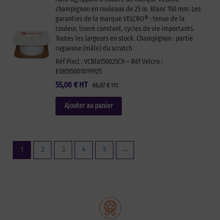
champignon en rouleaux de 25 m. Blanc 150 mm. Les
garanties de la marque VELCRO® : tenue de la
couleur, liseré constant, cycles de vie importants.
Toutes les largeurs en stock. Champignon : partie
rugueuse (mâle) du scratch
Réf Pixcl : VCBla150025Ch – Réf Velcro :
E08515001019925
55,06
€
HT
66,07
€
TTC
Ajouter au panier
1
2
3
4
5
→