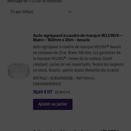
Affichage de 1–12 sur 50 résultats
Auto-agrippant à coudre de marque VELCRO® –
Blanc – 100mm x 25m – boucle
Auto-agrippant à coudre de marque VELCRO® boucle
en rouleaux de 25 m. Blanc 100 mm. Les garanties de
la marque VELCRO® : tenue de la couleur, liseré
constant, cycles de vie importants. Toutes les largeurs
en stock. Boucle : partie douce (femelle) du scratch
Réf Pixcl : VCBla100025B – Réf Velcro :
E00110001019925
56,49
€
HT
67,79
€
TTC
Ajouter au panier