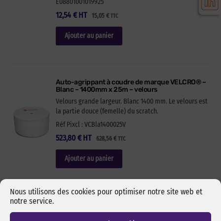
E08801001019925
12,54
€
HT
15,05
€
TTC
Ajouter au panier
Auto-agrippant à coudre de marque VELCRO® –
Blanc – 1400mm x 25m – velours
Velours grande largeur. Blanc 1400 mm. Le velours est
la partie douce (femelle) du scratch.
Réf Pixcl : VCBla1400025V
523,80
€
HT
628,56
€
TTC
Ajouter au panier
Nous utilisons des cookies pour optimiser notre site web et
notre service.
Auto-agrippant à coudre de marque VELCRO® –
Blanc – 1400mm x 51m – velours fin