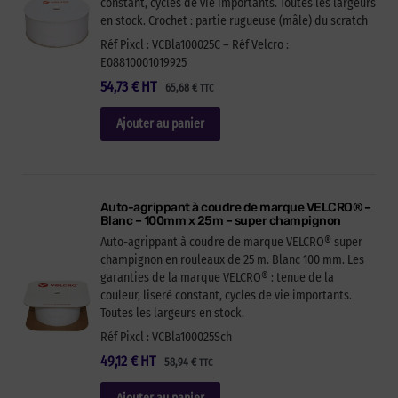
constant, cycles de vie importants. Toutes les largeurs
en stock. Crochet : partie rugueuse (mâle) du scratch
Réf Pixcl : VCBla100025C – Réf Velcro :
E08810001019925
54,73
€
HT
65,68
€
TTC
Ajouter au panier
Auto-agrippant à coudre de marque VELCRO® –
Blanc – 100mm x 25m – super champignon
Auto-agrippant à coudre de marque VELCRO® super
champignon en rouleaux de 25 m. Blanc 100 mm. Les
garanties de la marque VELCRO® : tenue de la
couleur, liseré constant, cycles de vie importants.
Toutes les largeurs en stock.
Réf Pixcl : VCBla100025Sch
49,12
€
HT
58,94
€
TTC