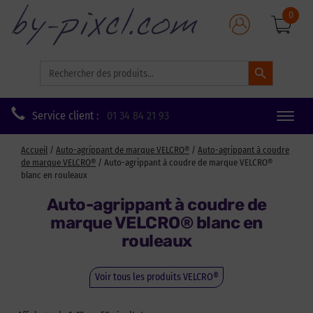
0
Search Button
Search
for:
Service client :
01 34 84 21 93
Toggle
naviga
Accueil
/
Auto-agrippant de marque VELCRO®
/
Auto-agrippant à coudre
de marque VELCRO®
/ Auto-agrippant à coudre de marque VELCRO®
blanc en rouleaux
Auto-agrippant à coudre de
marque VELCRO® blanc en
rouleaux
Voir tous les produits VELCRO®