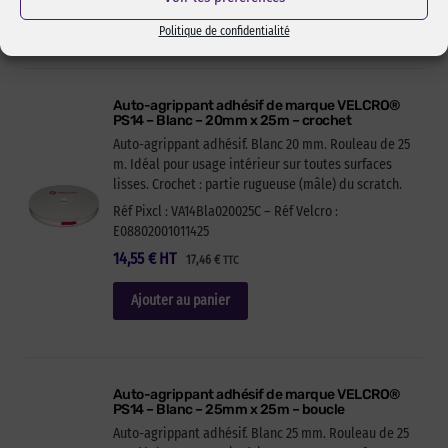
Ajouter au panier
Politique de confidentialité
Auto-agrippant adhésif de marque VELCRO®
PS14 – Blanc – 20mm x 25m – crochet
Auto-agrippant adhésif. Blanc 20 mm. Rouleau de 25
m. Idéal pour usage intérieur sur toutes surfaces
lisses. Crochet : partie rugueuse (mâle) du scratch.
Réf Pixcl : VA14Bla020025C – Réf Velcro :
E08802001011425
14,55
€
HT
17,46
€
TTC
Ajouter au panier
Auto-agrippant adhésif de marque VELCRO®
PS14 – Blanc – 25mm x 25m – boucle
Auto-agrippant adhésif. Blanc 25 mm. Rouleau de 25