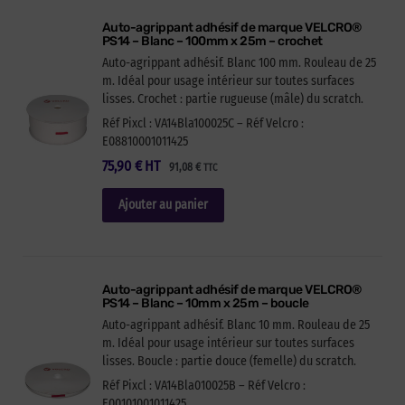
Auto-agrippant adhésif de marque VELCRO®
PS14 – Blanc – 100mm x 25m – crochet
Auto-agrippant adhésif. Blanc 100 mm. Rouleau de 25
m. Idéal pour usage intérieur sur toutes surfaces
lisses. Crochet : partie rugueuse (mâle) du scratch.
Réf Pixcl : VA14Bla100025C – Réf Velcro :
E08810001011425
75,90
€
HT
91,08
€
TTC
Ajouter au panier
Auto-agrippant adhésif de marque VELCRO®
PS14 – Blanc – 10mm x 25m – boucle
Auto-agrippant adhésif. Blanc 10 mm. Rouleau de 25
m. Idéal pour usage intérieur sur toutes surfaces
lisses. Boucle : partie douce (femelle) du scratch.
Réf Pixcl : VA14Bla010025B – Réf Velcro :
E00101001011425