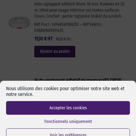
Auto-agrippant adhésif. Blanc 16 mm. Rouleau de 25
m. Idéal pour usage intérieur sur toutes surfaces
lisses. Crochet : partie rugueuse (mâle) du scratch.
Réf Pixcl : VA14Bla016025C – Réf Velcro :
E08801601011425
15,10
€
HT
18,12
€
TTC
Ajouter au panier
Auto-agrippant adhésif de marque VELCRO®
PS14 – Blanc – 20mm x 25m – boucle
Nous utilisons des cookies pour optimiser notre site web et
Auto-agrippant adhésif. Blanc 20 mm. Rouleau de 25
notre service.
m. Idéal pour usage intérieur sur toutes surfaces
lisses. Boucle : partie douce (femelle) du scratch.
Accepter les cookies
Réf Pixcl : VA14Bla020025B – Réf Velcro :
E00102001011425
Fonctionnels uniquement
13,90
€
HT
16,68
€
TTC
Voir les préférences