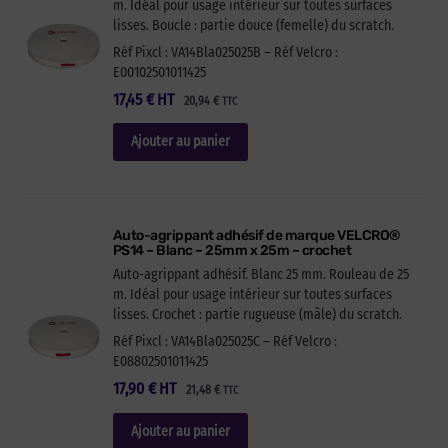
m. Idéal pour usage intérieur sur toutes surfaces
lisses. Boucle : partie douce (femelle) du scratch.
Réf Pixcl : VA14Bla025025B – Réf Velcro :
E00102501011425
17,45
€
HT
20,94
€
TTC
Ajouter au panier
Auto-agrippant adhésif de marque VELCRO®
PS14 – Blanc – 25mm x 25m – crochet
Auto-agrippant adhésif. Blanc 25 mm. Rouleau de 25
m. Idéal pour usage intérieur sur toutes surfaces
lisses. Crochet : partie rugueuse (mâle) du scratch.
Réf Pixcl : VA14Bla025025C – Réf Velcro :
E08802501011425
17,90
€
HT
21,48
€
TTC
Ajouter au panier