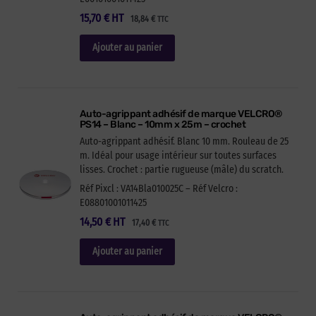
15,70
€
HT
18,84
€
TTC
Ajouter au panier
Auto-agrippant adhésif de marque VELCRO®
PS14 – Blanc – 10mm x 25m – crochet
Auto-agrippant adhésif. Blanc 10 mm. Rouleau de 25
m. Idéal pour usage intérieur sur toutes surfaces
lisses. Crochet : partie rugueuse (mâle) du scratch.
Réf Pixcl : VA14Bla010025C – Réf Velcro :
E08801001011425
14,50
€
HT
17,40
€
TTC
Ajouter au panier