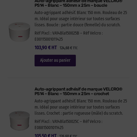
Auto-agrippant adhésif de marque VELCRO®
PS14 – Blanc – 150mm x 25m – boucle
Auto-agrippant adhésif. Blanc 150 mm. Rouleau de 25
m. Idéal pour usage intérieur sur toutes surfaces
lisses. Boucle : partie douce (femelle) du scratch.
Réf Pixcl : VA14Bla150025B – Réf Velcro :
E00115001011425
103,90
€
HT
124,68
€
TTC
Ajouter au panier
Auto-agrippant adhésif de marque VELCRO®
PS14 – Blanc – 150mm x 25m – crochet
Auto-agrippant adhésif. Blanc 150 mm. Rouleau de 25
m. Idéal pour usage intérieur sur toutes surfaces
lisses. Crochet : partie rugueuse (mâle) du scratch.
Réf Pixcl : VA14Bla150025C – Réf Velcro :
E08815001011425
105,50
€
HT
126,60
€
TTC