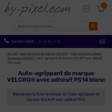
0
Search Button
Search
for:
Service client :
01 34 84 21 93
Toggle
naviga
Accueil
/
Auto-agrippant de marque VELCRO®
/
Auto-agrippant adhésif
de marque VELCRO®
/ Auto-agrippant de marque VELCRO® avec adhésif
PS14 blanc
Auto-agrippant de marque
VELCRO® avec adhésif PS14 blanc
Téléchargez la fiche technique de l’auto-agrippant de
marque VELCRO® avec adhésif PS14