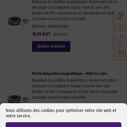
Rouleaux de profilés magnétiques 35 mm extrudés à
découper à la longueur voulue. Fournis avec des
bandes de PVC transparents et des bandes de papier
cartonné à insérer dans le profilé.
Réf Pixcl : MAPE035005
10,95
€
HT
13,14
€
TTC
Ajouter au panier
Porte étiquette magnétique – 40mm x 5m
Rouleaux de profilés magnétiques 40 mm extrudés à
découper à la longueur voulue. Fournis avec des
bandes de PVC transparents et des bandes de papier
cartonné à insérer dans le profilé.
Réf Pixcl : MAPE040005
Nous utilisons des cookies pour optimiser notre site web et
13,50
€
HT
16,20
€
TTC
notre service.
Ajouter au panier