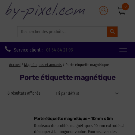
0
Search Button
Search
for:
Service client :
01 34 84 21 93
Toggle
naviga
Accueil
/
Magnétiques et aimants
/ Porte étiquette magnétique
Porte étiquette magnétique
8 résultats affichés
Porte étiquette magnétique – 10mm x 5m
Rouleaux de profilés magnétiques 10 mm extrudés à
découper à la longueur voulue. Fournis avec des