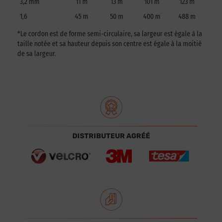
3,2 mm
11 m
13 m
101 m
123 m
1,6
45 m
50 m
400 m
488 m
*Le cordon est de forme semi-circulaire, sa largeur est égale à la
taille notée et sa hauteur depuis son centre est égale à la moitié
de sa largeur.
DISTRIBUTEUR AGRÉÉ