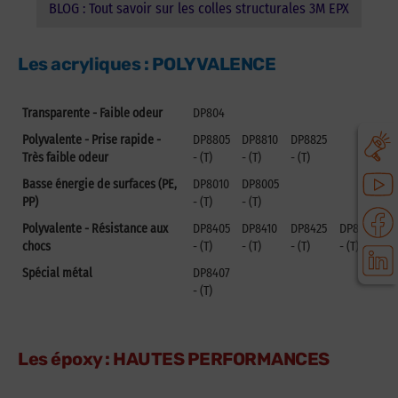
BLOG : Tout savoir sur les colles structurales 3M EPX
Les acryliques : POLYVALENCE
Transparente - Faible odeur
DP804
Polyvalente - Prise rapide -
DP8805
DP8810
DP8825
Très faible odeur
- (T)
- (T)
- (T)
Basse énergie de surfaces (PE,
DP8010
DP8005
PP)
- (T)
- (T)
Polyvalente - Résistance aux
DP8405
DP8410
DP8425
DP810
chocs
- (T)
- (T)
- (T)
- (T)
Spécial métal
DP8407
- (T)
Les époxy : HAUTES PERFORMANCES