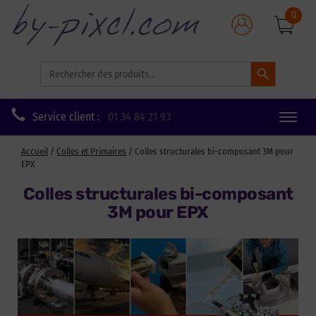
0
Search Button
Search
for:
Service client :
01 34 84 21 93
Toggle
naviga
Accueil
/
Colles et Primaires
/ Colles structurales bi-composant 3M pour
EPX
Colles structurales bi-composant
3M pour EPX