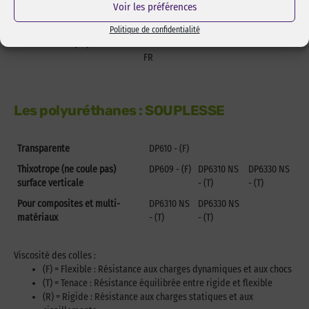
Voir les préférences
Basses températures
2216 -
DP190 - (F)
(F)
Politique de confidentialité
Feu retardant (FR)
7240
FR
Les polyuréthanes : SOUPLESSE
Transparente
DP610 - (F)
Thixotrope (ne coule pas)
DP609 - (F)
DP6310 NS
DP6330 NS
surface verticale
- (T)
- (T)
Pour composites et multi-
DP6310 NS
DP6330 NS
matériaux
- (T)
- (T)
Viscosité des colles :
(F) = Flexible : Résistance aux charges dynamiques et aux chocs
(T) = Tenace : Résistance équilibrée entre rigide et flexible
(R) = Rigide : Résistance aux charges statiques et aux