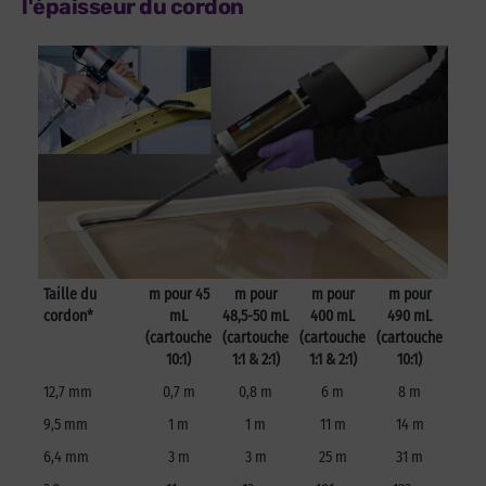
l'épaisseur du cordon
Taille du
m pour 45
m pour
m pour
m pour
cordon*
mL
48,5-50 mL
400 mL
490 mL
(cartouche
(cartouche
(cartouche
(cartouche
10:1)
1:1 & 2:1)
1:1 & 2:1)
10:1)
12,7 mm
0,7 m
0,8 m
6 m
8 m
9,5 mm
1 m
1 m
11 m
14 m
6,4 mm
3 m
3 m
25 m
31 m