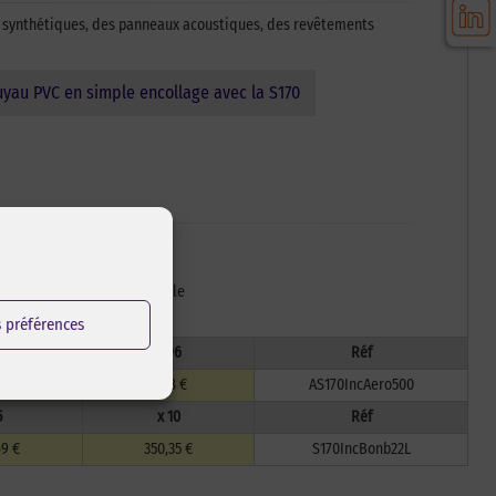
es synthétiques, des panneaux acoustiques, des revêtements
uyau PVC en simple encollage avec la S170
emaines
4 à 8 semaines
sur
pour voir la fiche article
s préférences
48
x 96
Réf
 €
8,88 €
AS170IncAero500
5
x 10
Réf
69 €
350,35 €
S170IncBonb22L