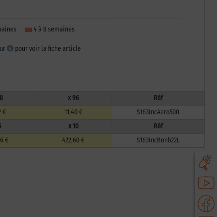
emaines
4 à 8 semaines
sur
pour voir la fiche article
8
x 96
Réf
2 €
11,40 €
S163IncAero500
5
x 10
Réf
6 €
422,60 €
S163IncBonb22L