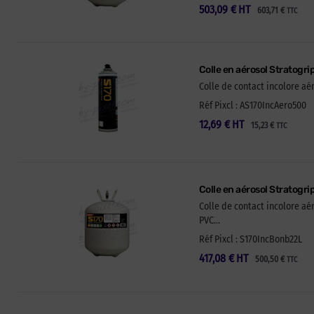
503,09
€
HT
603,71
€
TTC
Colle en aérosol Stratogri
Colle de contact incolore aé
Réf Pixcl : AS170IncAero500
12,69
€
HT
15,23
€
TTC
Colle en aérosol Stratogr
Colle de contact incolore a
PVC…
Réf Pixcl : S170IncBonb22L
417,08
€
HT
500,50
€
TTC