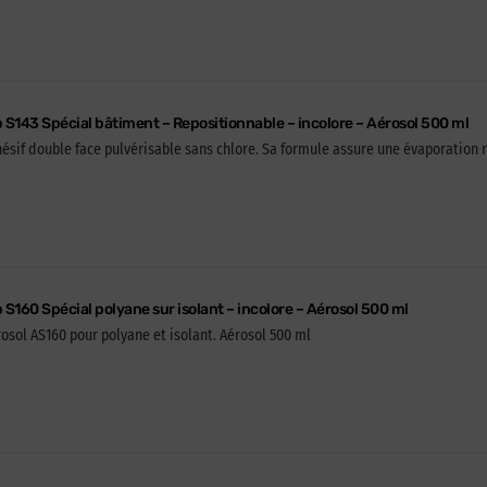
p S143 Spécial bâtiment – Repositionnable – incolore – Aérosol 500 ml
hésif double face pulvérisable sans chlore. Sa formule assure une évaporation r
p S160 Spécial polyane sur isolant – incolore – Aérosol 500 ml
rosol AS160 pour polyane et isolant. Aérosol 500 ml