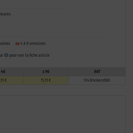
heures
emaines
4 à 8 semaines
sur
pour voir la fiche article
 48
x 96
Réf
,11 €
11,31 €
S143IncAero500