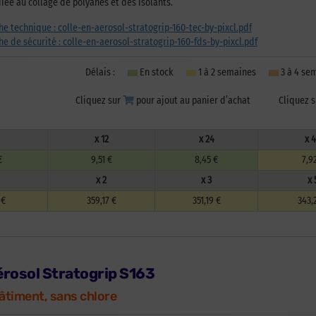
iée au collage de polyanes et des isolants.
che technique : colle-en-aerosol-stratogrip-160-tec-by-pixcl.pdf
che de sécurité : colle-en-aerosol-stratogrip-160-fds-by-pixcl.pdf
Délais :
En stock
1 à 2 semaines
3 à 4 s
Cliquez sur
pour ajout au panier d’achat
Cliquez 
x 12
x 24
x 
€
9,51 €
8,45 €
7,9
x 2
x 3
x 
 €
359,17 €
351,19 €
343,
aérosol Stratogrip S163
âtiment, sans chlore