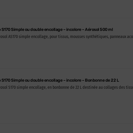
p S170 Simple ou double encollage – incolore – Aérosol 500 ml
rosol AS170 simple encollage, pour tissus, mousses synthétiques, panneaux ac
ip S170 Simple ou double encollage – incolore – Bonbonne de 22 L
érosol S170 simple encollage, en bonbonne de 22 L destinée au collages des ti