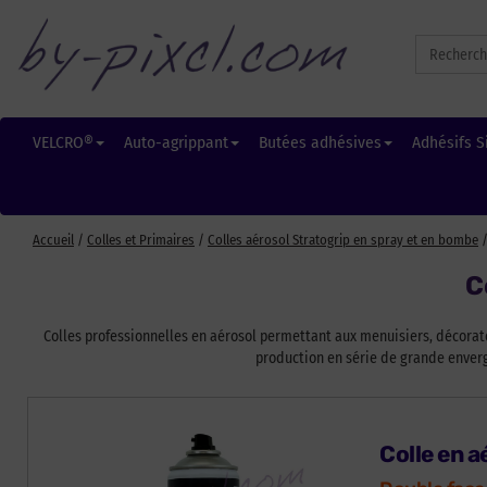
Search
for:
VELCRO®
Auto-agrippant
Butées adhésives
Adhésifs S
Accueil
/
Colles et Primaires
/
Colles aérosol Stratogrip en spray et en bombe
/
C
Colles professionnelles en aérosol permettant aux menuisiers, décorat
production en série de grande envergu
Colle en 