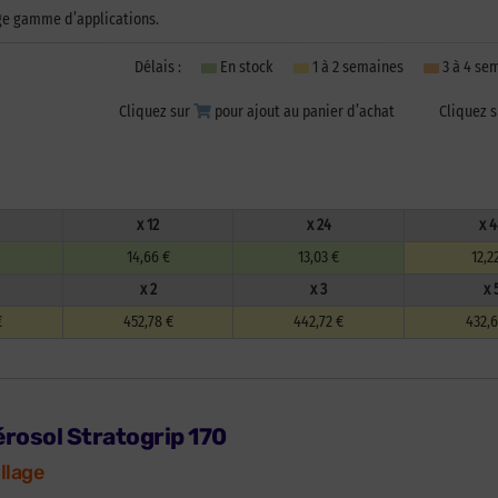
ge gamme d’applications.
Délais :
En stock
1 à 2 semaines
3 à 4 s
Cliquez sur
pour ajout au panier d’achat
Cliquez 
x 12
x 24
x 4
14,66 €
13,03 €
12,2
x 2
x 3
x 
€
452,78 €
442,72 €
432,6
érosol Stratogrip 170
llage