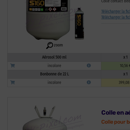
Colle contact déd
Télécharger la fi
Télécharger la fi
zoom
Aérosol 500 ml
x 1
incolore
10,56 
Bonbonne de 22 L
x 1
incolore
399,08
Colle en 
Colle pour b