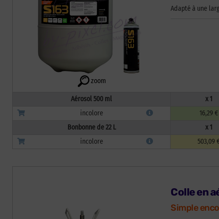
Adapté à une lar
zoom
Aérosol 500 ml
x 1
incolore
16,29 €
Bonbonne de 22 L
x 1
incolore
503,09 
Colle en a
Simple enco