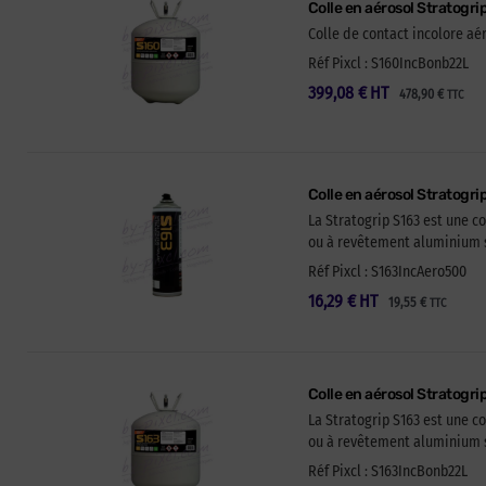
Colle en aérosol Stratogri
Colle de contact incolore aé
Réf Pixcl : S160IncBonb22L
399,08
€
HT
478,90
€
TTC
Colle en aérosol Stratogri
La Stratogrip S163 est une c
ou à revêtement aluminium s
Réf Pixcl : S163IncAero500
16,29
€
HT
19,55
€
TTC
Colle en aérosol Stratogr
La Stratogrip S163 est une c
ou à revêtement aluminium s
Réf Pixcl : S163IncBonb22L