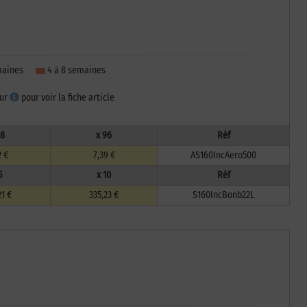
emaines
4 à 8 semaines
sur
pour voir la fiche article
48
x 96
Réf
2 €
7,39 €
AS160IncAero500
5
x 10
Réf
21 €
335,23 €
S160IncBonb22L