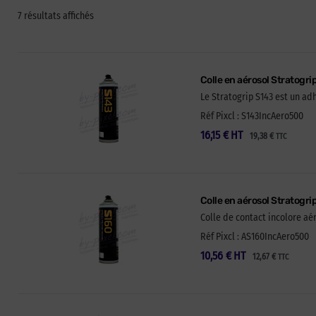
7 résultats affichés
Colle en aérosol Stratogri
Le Stratogrip S143 est un ad
Réf Pixcl : S143IncAero500
16,15
€
HT
19,38
€
TTC
Colle en aérosol Stratogri
Colle de contact incolore aé
Réf Pixcl : AS160IncAero500
10,56
€
HT
12,67
€
TTC