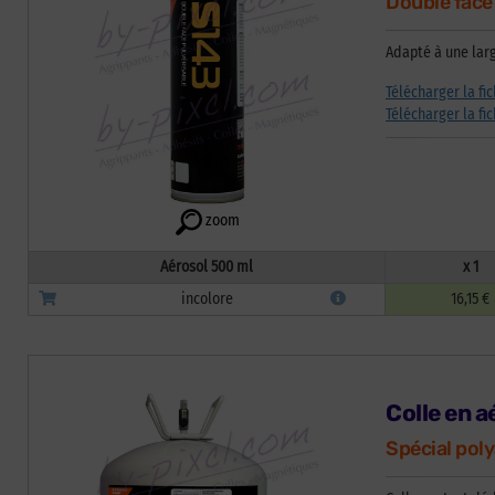
Double face
Adapté à une lar
Télécharger la fi
Télécharger la fi
zoom
Aérosol 500 ml
x 1
incolore
16,15 €
Colle en a
Spécial poly