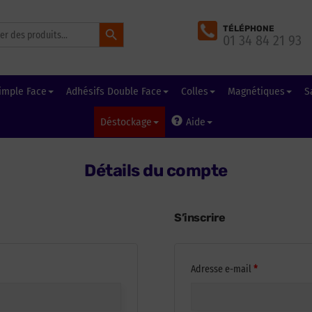
Search Button
TÉLÉPHONE
01 34 84 21 93
imple Face
Adhésifs Double Face
Colles
Magnétiques
S
Déstockage
Aide
Détails du compte
S’inscrire
Obligatoire
Adresse e-mail
*