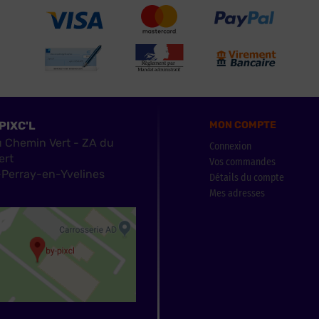
PIXC'L
MON COMPTE
u Chemin Vert - ZA du
Connexion
ert
Vos commandes
Perray-en-Yvelines
Détails du compte
Mes adresses