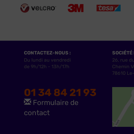
CONTACTEZ-NOUS :
SOCIÉTÉ 
Du lundi au vendredi
26, rue d
de 9h/12h - 13h/17h
Chemin V
78610 Le-
01 34 84 21 93
Formulaire de
contact