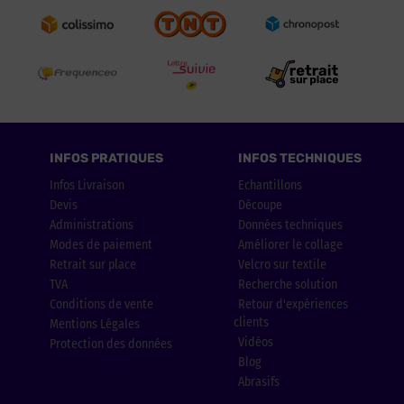
INFOS PRATIQUES
INFOS TECHNIQUES
Infos Livraison
Echantillons
Devis
Découpe
Administrations
Données techniques
Modes de paiement
Améliorer le collage
Retrait sur place
Velcro sur textile
TVA
Recherche solution
Conditions de vente
Retour d'expériences
clients
Mentions Légales
Vidéos
Protection des données
Blog
Abrasifs