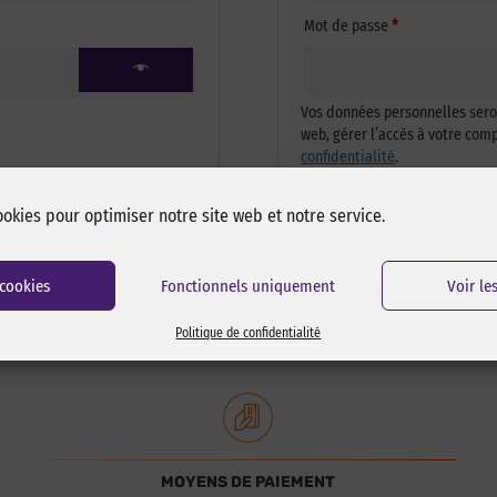
Obligatoire
Mot de passe
*
Vos données personnelles seron
web, gérer l’accès à votre com
confidentialité
.
ookies pour optimiser notre site web et notre service.
S’inscrire
 cookies
Fonctionnels uniquement
Voir le
Politique de confidentialité
MOYENS DE PAIEMENT