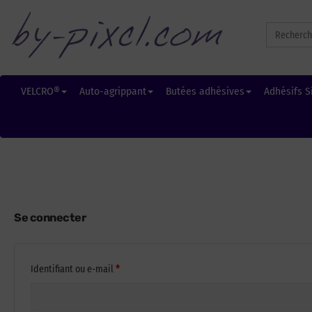
Search
for:
VELCRO®
Auto-agrippant
Butées adhésives
Adhésifs S
Se connecter
Obligatoire
Identifiant ou e-mail
*