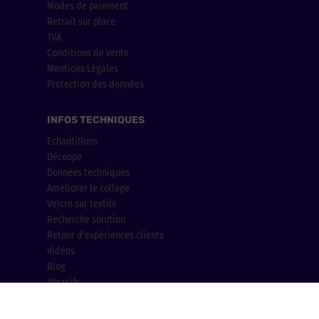
Modes de paiement
Retrait sur place
TVA
Conditions de vente
Mentions Légales
Protection des données
INFOS TECHNIQUES
Echantillons
Découpe
Données techniques
Améliorer le collage
Velcro sur textile
Recherche solution
Retour d'expériences clients
Vidéos
Blog
Abrasifs