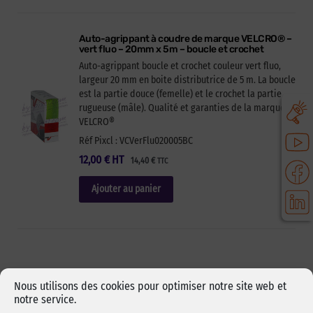
Auto-agrippant à coudre de marque VELCRO® –
vert fluo – 20mm x 5m – boucle et crochet
Auto-agrippant boucle et crochet couleur vert fluo,
largeur 20 mm en boite distributrice de 5 m. La boucle
est la partie douce (femelle) et le crochet la partie
rugueuse (mâle). Qualité et garanties de la marque
VELCRO®
Réf Pixcl : VCVerFlu020005BC
12,00
€
HT
14,40
€
TTC
Ajouter au panier
Nous utilisons des cookies pour optimiser notre site web et
notre service.