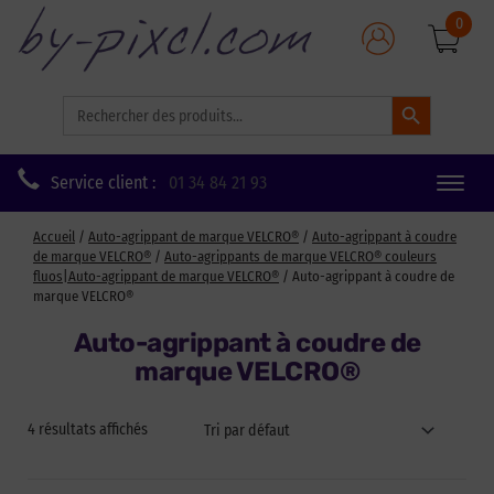
0
Search Button
Search
for:
Service client :
01 34 84 21 93
Toggle
naviga
Accueil
/
Auto-agrippant de marque VELCRO®
/
Auto-agrippant à coudre
de marque VELCRO®
/
Auto-agrippants de marque VELCRO® couleurs
fluos|Auto-agrippant de marque VELCRO®
/ Auto-agrippant à coudre de
marque VELCRO®
Auto-agrippant à coudre de
marque VELCRO®
4 résultats affichés