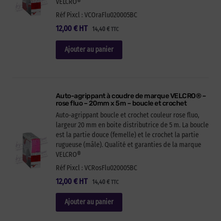
VELCRO®
Réf Pixcl : VCOraFlu020005BC
12,00
€
HT
14,40
€
TTC
Ajouter au panier
Auto-agrippant à coudre de marque VELCRO® –
rose fluo – 20mm x 5m – boucle et crochet
Auto-agrippant boucle et crochet couleur rose fluo,
largeur 20 mm en boite distributrice de 5 m. La boucle
est la partie douce (femelle) et le crochet la partie
rugueuse (mâle). Qualité et garanties de la marque
VELCRO®
Réf Pixcl : VCRosFlu020005BC
12,00
€
HT
14,40
€
TTC
Ajouter au panier