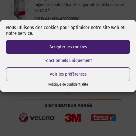
rugueuse (mâle). Qualité et garanties de la marque
VELCRO®
Réf Pixcl : VCNat020005BC
12,00
€
HT
Nous utilisons des cookies pour optimiser notre site web et
14,40
€
TTC
notre service.
Ajouter au panier
Accepter les cookies
Fonctionnels uniquement
Voir les préférences
Politique de confidentialité
DISTRIBUTEUR AGRÉÉ