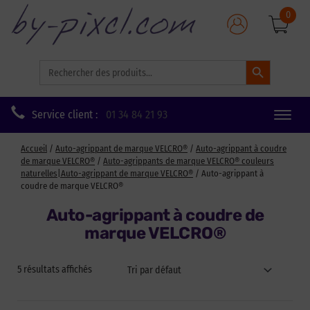
0
Search Button
Search
for:
Service client :
01 34 84 21 93
Toggle
naviga
Accueil
/
Auto-agrippant de marque VELCRO®
/
Auto-agrippant à coudre
de marque VELCRO®
/
Auto-agrippants de marque VELCRO® couleurs
naturelles|Auto-agrippant de marque VELCRO®
/ Auto-agrippant à
coudre de marque VELCRO®
Auto-agrippant à coudre de
marque VELCRO®
5 résultats affichés