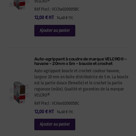
VELCRO®
Réf Pixcl : VCCha020005BC
12,00
€
HT
14,40
€
TTC
Ajouter au panier
Auto-agrippant à coudre de marque VELCRO® –
havane – 20mm x 5m – boucle et crochet
Auto-agrippant boucle et crochet couleur havane,
largeur 20 mm en boite distributrice de 5 m. La boucle
est la partie douce (femelle) et le crochet la partie
rugueuse (mâle). Qualité et garanties de la marque
VELCRO®
Réf Pixcl : VCHav020005BC
12,00
€
HT
14,40
€
TTC
Ajouter au panier