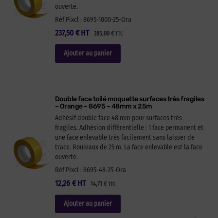
ouverte.
Réf Pixcl : 8695-1000-25-Ora
237,50
€
HT
285,00
€
TTC
Ajouter au panier
Double face toilé moquette surfaces très fragiles
– Orange – 8695 – 48mm x 25m
Adhésif double face 48 mm pour surfaces très
fragiles. Adhésion différentielle : 1 face permanent et
une face enlevable très facilement sans laisser de
trace. Rouleaux de 25 m. La face enlevable est la face
ouverte.
Réf Pixcl : 8695-48-25-Ora
12,26
€
HT
14,71
€
TTC
Ajouter au panier