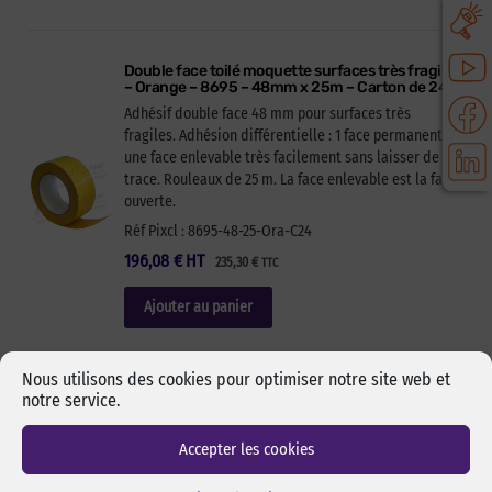
Double face toilé moquette surfaces très fragiles
– Orange – 8695 – 48mm x 25m – Carton de 24
Adhésif double face 48 mm pour surfaces très
fragiles. Adhésion différentielle : 1 face permanent et
une face enlevable très facilement sans laisser de
trace. Rouleaux de 25 m. La face enlevable est la face
ouverte.
Réf Pixcl : 8695-48-25-Ora-C24
196,08
€
HT
235,30
€
TTC
Ajouter au panier
Nous utilisons des cookies pour optimiser notre site web et
notre service.
Double face toilé moquette surfaces très fragiles
inversé – Orange – 8695i – 1000mm x 25m
Accepter les cookies
Adhésif double face 1000 mm pour surfaces très
fragiles. Adhésion différentielle : 1 face permanent et