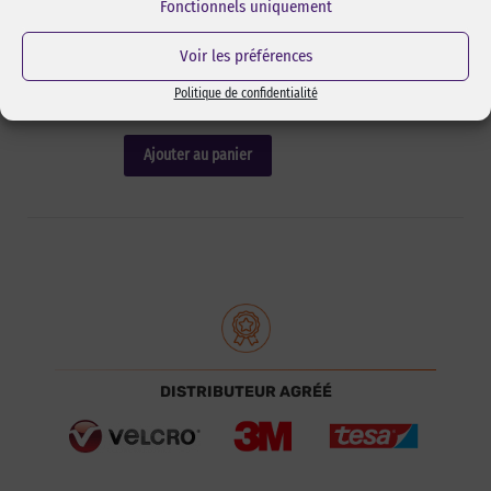
une face enlevable très facilement sans laisser de
Fonctionnels uniquement
trace. Rouleaux de 25 m. La face enlevable est la face
ouverte.
Voir les préférences
Réf Pixcl : 8695i-1000-25-Ora
Politique de confidentialité
289,75
€
HT
347,70
€
TTC
Ajouter au panier
DISTRIBUTEUR AGRÉÉ