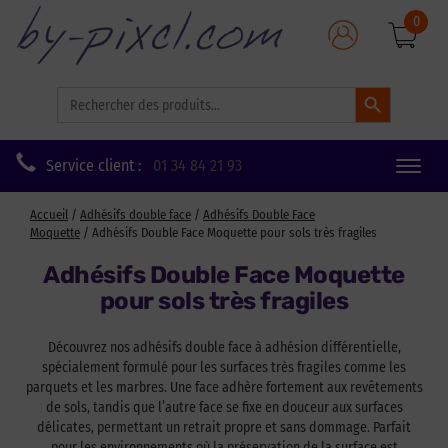
0
Search Button
Search
for:
Service client :
01 34 84 21 93
Toggle
naviga
Accueil
/
Adhésifs double face
/
Adhésifs Double Face
Moquette
/ Adhésifs Double Face Moquette pour sols très fragiles
Adhésifs Double Face Moquette
pour sols très fragiles
Découvrez nos adhésifs double face à adhésion différentielle,
spécialement formulé pour les surfaces très fragiles comme les
parquets et les marbres. Une face adhère fortement aux revêtements
de sols, tandis que l’autre face se fixe en douceur aux surfaces
délicates, permettant un retrait propre et sans dommage. Parfait
pour les environnements où la préservation de la surface est