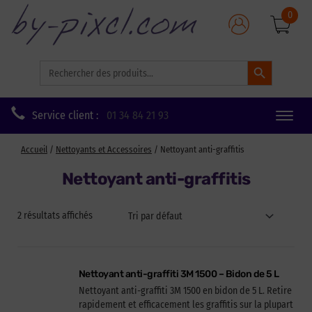
0
Search Button
Search
for:
Service client :
01 34 84 21 93
Toggle
naviga
Accueil
/
Nettoyants et Accessoires
/ Nettoyant anti-graffitis
Nettoyant anti-graffitis
2 résultats affichés
Nettoyant anti-graffiti 3M 1500 – Bidon de 5 L
Nettoyant anti-graffiti 3M 1500 en bidon de 5 L. Retire
rapidement et efficacement les graffitis sur la plupart