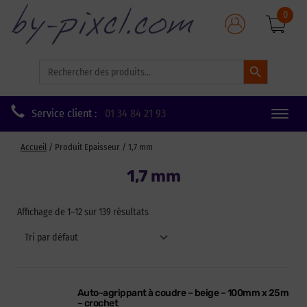
0
Search Button
Search
for:
Service client :
01 34 84 21 93
Toggle
naviga
Accueil
/ Produit Epaisseur / 1,7 mm
1,7 mm
Affichage de 1–12 sur 139 résultats
Auto-agrippant à coudre – beige – 100mm x 25m
– crochet