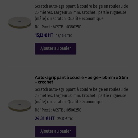
Scratch auto-agrippant à coudre beige en rouleau de
25 mètres. Largeur 38 mm. Crochet : partie rugueuse
(mâle) du scratch. Qualité économique.
Réf Pixcl : ACSTBei038025C
15,13
€
HT
18,16
€
TTC
Ajouter au panier
Auto-agrippant à coudre – beige – 50mm x 25m
– crochet
Scratch auto-agrippant à coudre beige en rouleau de
25 mètres. Largeur 50 mm. Crochet : partie rugueuse
(mâle) du scratch. Qualité économique.
Réf Pixcl : ACSTBei050025C
24,31
€
HT
29,17
€
TTC
Ajouter au panier