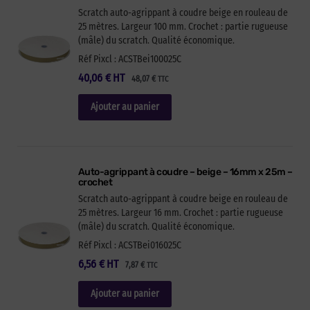
Scratch auto-agrippant à coudre beige en rouleau de
25 mètres. Largeur 100 mm. Crochet : partie rugueuse
(mâle) du scratch. Qualité économique.
Réf Pixcl : ACSTBei100025C
40,06
€
HT
48,07
€
TTC
Ajouter au panier
Auto-agrippant à coudre – beige – 16mm x 25m –
crochet
Scratch auto-agrippant à coudre beige en rouleau de
25 mètres. Largeur 16 mm. Crochet : partie rugueuse
(mâle) du scratch. Qualité économique.
Réf Pixcl : ACSTBei016025C
6,56
€
HT
7,87
€
TTC
Ajouter au panier