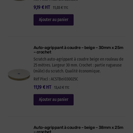
9,19
€
HT
11,03
€
TTC
Ajouter au panier
Auto-agrippant à coudre – beige – 30mm x 25m
– crochet
Scratch auto-agrippant à coudre beige en rouleau de
25 mètres. Largeur 30 mm. Crochet : partie rugueuse
(mâle) du scratch. Qualité économique.
Réf Pixcl : ACSTBei030025C
11,19
€
HT
13,43
€
TTC
Ajouter au panier
Auto-agrippant à coudre – beige – 38mm x 25m
– crochet