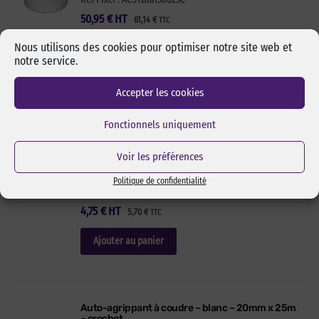
50,95
€
HT
61,14
€
TTC
Nous utilisons des cookies pour optimiser notre site web et
Ajouter au panier
notre service.
Accepter les cookies
Auto-agrippant à coudre – blanc – 16mm x 25m –
Fonctionnels uniquement
crochet
Auto-agrippant 16 mm blanc en qualité économique.
Voir les préférences
Crochet : partie rugueuse (mâle) du scratch. Largeurs
16 mm à 150 mm. Stock permanent. Livraison rapide.
Politique de confidentialité
Réf Pixcl : ACSTBla016025C
4,75
€
HT
5,70
€
TTC
Ajouter au panier
Auto-agrippant à coudre – blanc – 20mm x 25m
– crochet