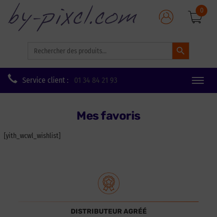
0
Search Button
Search
for:
Service client :
01 34 84 21 93
Toggle
naviga
Mes favoris
[yith_wcwl_wishlist]
DISTRIBUTEUR AGRÉÉ