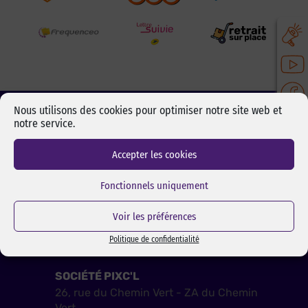
Nous utilisons des cookies pour optimiser notre site web et
CONTACTEZ-NOUS :
notre service.
Du lundi au vendredi
de 9h/12h - 13h/17h
Accepter les cookies
Fonctionnels uniquement
01 34 84 21 93
Voir les préférences
Formulaire de contact
Politique de confidentialité
SOCIÉTÉ PIXC'L
26, rue du Chemin Vert - ZA du Chemin
Vert