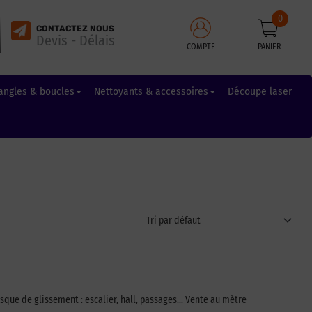
0
CONTACTEZ NOUS
Devis - Délais
COMPTE
PANIER
angles & boucles
Nettoyants & accessoires
Découpe laser
isque de glissement : escalier, hall, passages… Vente au mètre