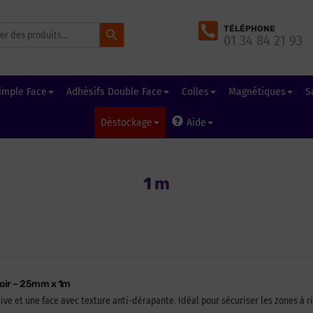
Search Button
TÉLÉPHONE
01 34 84 21 93
imple Face
Adhésifs Double Face
Colles
Magnétiques
S
Déstockage
Aide
1 m
noir – 25mm x 1m
e et une face avec texture anti-dérapante. Idéal pour sécuriser les zones à r