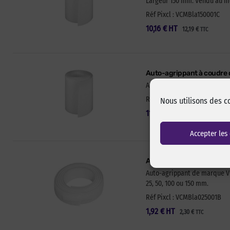
Largeur 150 mm. Vendu au mèt
Réf Pixcl : VCMBla150001C
10,16
€
HT
12,19
€
TTC
Auto-agrippant à coudre
Auto-agrippant de marque VE
Réf Pixcl : VCMBla190001Ch
Nous utilisons des c
11,71
€
HT
14,05
€
TTC
Accepter les
Auto-agrippant à coudre
Auto-agrippant de marque VEL
25, 50, 100 ou 150 mm.
Réf Pixcl : VCMBla025001B
1,92
€
HT
2,30
€
TTC