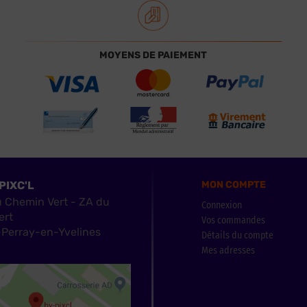
MOYENS DE PAIEMENT
PIXC'L
MON COMPTE
u Chemin Vert - ZA du
Connexion
ert
Vos commandes
Perray-en-Yvelines
Détails du compte
Mes adresses