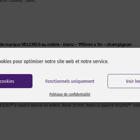
re. Couleur : blanc.
 de marque VELCRO® au mètre – blanc – 190mm x 1m – champignon
LCRO® à coudre champignon au mètre. blanc 190 mm. Toute la qualité VELCRO® : 
ookies pour optimiser notre site web et notre service.
 cookies
Fonctionnels uniquement
Voir le
Politique de confidentialité
 de marque VELCRO® au mètre – blanc – 25mm x 1m – boucle
CRO® à coudre boucle au mètre. blanc 25 mm. Toute la qualité VELCRO® : tenue 