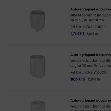
Auto-agrippant à coudre
Auto-agrippant de marque VEL
en 25, 50, 100 ou 150 mm.
Réf Pixcl : VCMBla100001C
4,75
€
HT
5,70
€
TTC
Auto-agrippant à coudre
Velcro crochet plastique HTH
Largeur 150 mm. Vendu au mèt
Réf Pixcl : VCMBla150001B
10,16
€
HT
12,19
€
TTC
Auto-agrippant à coudre
Velcro crochet plastique HTH