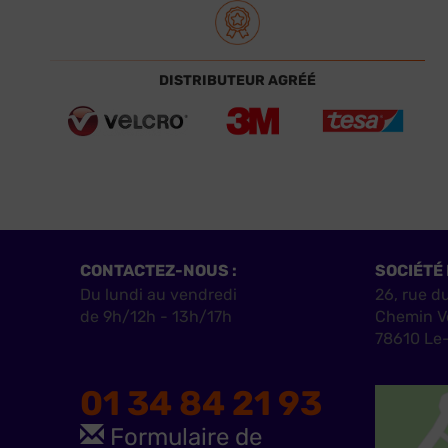
DISTRIBUTEUR AGRÉÉ
CONTACTEZ-NOUS :
SOCIÉTÉ 
Du lundi au vendredi
26, rue d
de 9h/12h - 13h/17h
Chemin V
78610 Le-
01 34 84 21 93
Formulaire de