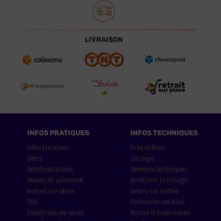
LIVRAISON
INFOS PRATIQUES
INFOS TECHNIQUES
Infos Livraison
Echantillons
Devis
Découpe
Administrations
Données techniques
Modes de paiement
Améliorer le collage
Retrait sur place
Velcro sur textile
TVA
Recherche solution
Conditions de vente
Retour d'expériences