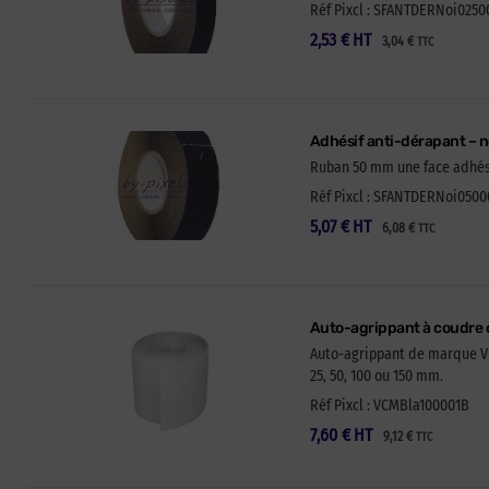
Réf Pixcl : SFANTDERNoi0250
2,53
€
HT
3,04
€
TTC
Adhésif anti-dérapant – 
Ruban 50 mm une face adhésiv
Réf Pixcl : SFANTDERNoi0500
5,07
€
HT
6,08
€
TTC
Auto-agrippant à coudre
Auto-agrippant de marque VEL
25, 50, 100 ou 150 mm.
Réf Pixcl : VCMBla100001B
7,60
€
HT
9,12
€
TTC