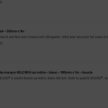
01
noir – 50mm x 1m
e et une face avec texture anti-dérapante. Idéal pour sécuriser les zones à r
01
 de marque VELCRO® au mètre – blanc – 100mm x 1m – boucle
CRO® à coudre boucle au mètre. blanc 100 mm. Toute la qualité VELCRO® : tenue