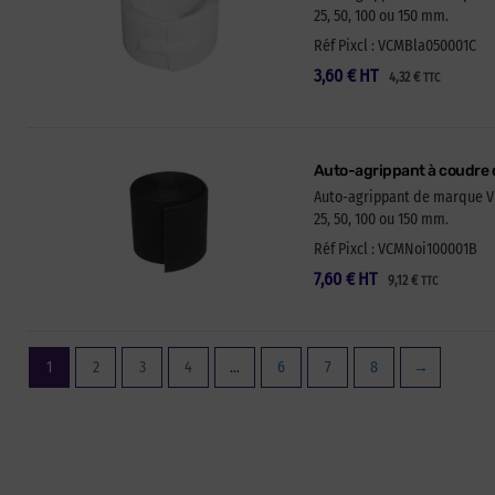
25, 50, 100 ou 150 mm.
Réf Pixcl : VCMBla050001C
3,60
€
HT
4,32
€
TTC
Auto-agrippant à coudre 
Auto-agrippant de marque VEL
25, 50, 100 ou 150 mm.
Réf Pixcl : VCMNoi100001B
7,60
€
HT
9,12
€
TTC
1
2
3
4
…
6
7
8
→