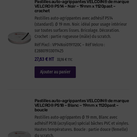
Pastilles auto-agrippantes VELCOIN® de marque
VELCRO® PS14 – Noir – 19mm x 1120past –
crochet
Pastilles auto-agrippantes avec adhésif PS14
(standard). Ø 19 mm. Noir. idéal pour usage intérieur
sur toutes surfaces lisses. Bricolage. Décoration.
Crochet : partie rugueuse (mâle) du scratch.
Réf Pixcl : VP14Noi0191120C – Réf Velcro :
E28801933011425
27,63
€
HT
33,16
€
TTC
Ajouter au panier
Pastilles auto-agrippantes VELCOIN® de marque
VELCRO® PS18 – Blanc – 19mm x 1120past –
boucle
Pastilles auto-agrippantes Ø 19 mm, Blanc avec
adhésif PS18 (acrylique) spécial bâches PVC et vinyles.
Hautes températures. Boucle : partie douce (femelle)
du scratch.