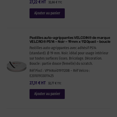
27,22
€
HT
32,66
€
TTC
Ajouter au panier
Pastilles auto-agrippantes VELCOIN® de marque
VELCRO® PS14 – Noir – 19mm x 1120past – boucle
Pastilles auto-agrippantes avec adhésif PS14
(standard). Ø 19 mm. Noir. idéal pour usage intérieur
sur toutes surfaces lisses. Bricolage. Décoration.
Boucle : partie douce (femelle) du scratch.
Réf Pixcl : VP14Noi0191120B – Réf Velcro :
E20101933011425
27,31
€
HT
32,77
€
TTC
Ajouter au panier