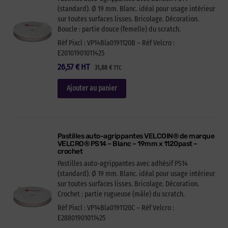
(standard). Ø 19 mm. Blanc. idéal pour usage intérieur
sur toutes surfaces lisses. Bricolage. Décoration.
Boucle : partie douce (femelle) du scratch.
Réf Pixcl : VP14Bla0191120B – Réf Velcro :
E20101901011425
26,57
€
HT
31,88
€
TTC
Ajouter au panier
Pastilles auto-agrippantes VELCOIN® de marque
VELCRO® PS14 – Blanc – 19mm x 1120past –
crochet
Pastilles auto-agrippantes avec adhésif PS14
(standard). Ø 19 mm. Blanc. idéal pour usage intérieur
sur toutes surfaces lisses. Bricolage. Décoration.
Crochet : partie rugueuse (mâle) du scratch.
Réf Pixcl : VP14Bla0191120C – Réf Velcro :
E28801901011425