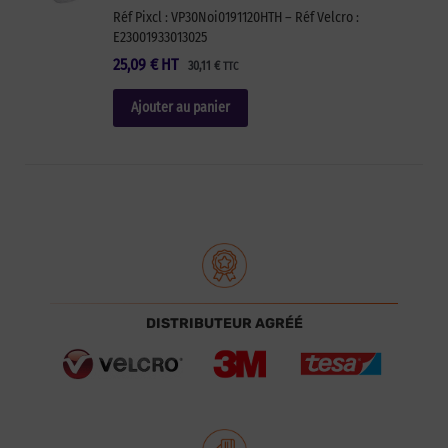
Réf Pixcl : VP30Noi0191120HTH – Réf Velcro :
E23001933013025
25,09
€
HT
30,11
€
TTC
Ajouter au panier
DISTRIBUTEUR AGRÉÉ