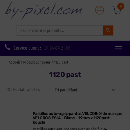
0
Search Button
Search
for:
Service client :
01 34 84 21 93
Toggle
naviga
Accueil
/ Produit Longueur / 1120 past
1120 past
12 résultats affichés
Pastilles auto-agrippantes VELCOIN® de marque
VELCRO® PS14 – Blanc – 19mm x 1120past –
boucle
Pastilles auto-agrippantes avec adhésif PS14