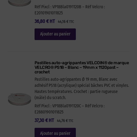
Réf Pixcl : VP18Bla0191120B – Réf Velcro :
E20101901011825
36,80
€
HT
44,16
€
TTC
Ajouter au panier
Pastilles auto-agrippantes VELCOIN® de marque
VELCRO® PS18 – Blanc – 19mm x 1120past –
crochet
Pastilles auto-agrippantes Ø 19 mm, Blanc avec
adhésif PS18 (acrylique) spécial bâches PVC et vinyles.
Hautes températures. Crochet : partie rugueuse
(mâle) du scratch.
Réf Pixcl : VP18Bla0191120C – Réf Velcro :
E28801901011825
37,30
€
HT
44,76
€
TTC
Ajouter au panier