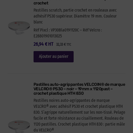
crochet
Pastilles scratch, partie crochet en rouleaux avec
adhésif PS30 supérieur. Diamètre 19 mm. Couleur
blanc
Réf Pixcl : VP30Bla0191120C – Réf Velcro :
E28801901013025
26,94
€
HT
32,33
€
TTC
Ajouter au panier
Pastilles auto-agrippantes VELCOIN® de marque
VELCRO® PS30 – noir – 19mm x 1120past –
crochet plastique HTH 830
Pastilles noires auto-agrippantes de marque
VELCRO® avec adhésif PS30 et crochet plastique HTH
830. S’agrippe naturellement sur les non-tissé. Pelage
facile et forte résistance au cisaillement. Rouleau de
1120 pastilles. Crochet plastique HTH 830 : partie mâle
du VELCRO®