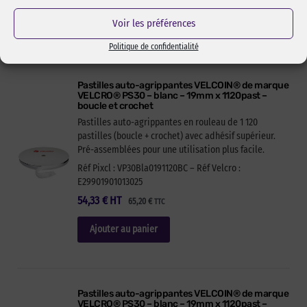
Ajouter au panier
Voir les préférences
Politique de confidentialité
Pastilles auto-agrippantes VELCOIN® de marque
VELCRO® PS30 – blanc – 19mm x 1120past –
boucle et crochet
Pastilles auto-agrippantes en rouleau de 1 120
pastilles (boucle + crochet) avec adhésif supérieur.
Pré-assemblées pour une utilisation plus facile.
Réf Pixcl : VP30Bla0191120BC – Réf Velcro :
E29901901013025
54,33
€
HT
65,20
€
TTC
Ajouter au panier
Pastilles auto-agrippantes VELCOIN® de marque
VELCRO® PS30 – blanc – 19mm x 1120past –