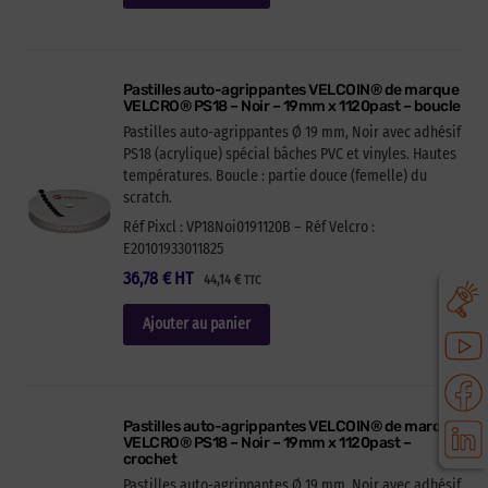
Pastilles auto-agrippantes VELCOIN® de marque
VELCRO® PS18 – Noir – 19mm x 1120past – boucle
Pastilles auto-agrippantes Ø 19 mm, Noir avec adhésif
PS18 (acrylique) spécial bâches PVC et vinyles. Hautes
températures. Boucle : partie douce (femelle) du
scratch.
Réf Pixcl : VP18Noi0191120B – Réf Velcro :
E20101933011825
36,78
€
HT
44,14
€
TTC
Ajouter au panier
Pastilles auto-agrippantes VELCOIN® de marque
VELCRO® PS18 – Noir – 19mm x 1120past –
crochet
Pastilles auto-agrippantes Ø 19 mm, Noir avec adhésif