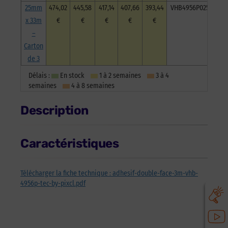
25mm
474,02
445,58
417,14
407,66
393,44
VHB4956P025033C3
x 33m
€
€
€
€
€
–
Carton
de 3
Délais :
En stock
1 à 2 semaines
3 à 4
semaines
4 à 8 semaines
Description
Caractéristiques
Télécharger la fiche technique : adhesif-double-face-3m-vhb-
4956p-tec-by-pixcl.pdf