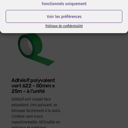
Réf Pixcl : ALISPIXSPR005
Fonctionnels uniquement
4,05
€
HT
4,86
€
TTC
Voir les préférences
Politique de confidentialité
Adhésif polyvalent
vert 622 – 50mm x
25m – à l’unité
Adhésif vert simple face
polyvalent, très puissant, se
découpe facilement à la main,
s’enlève sans trace,
repositionnable. Utilisable en
intérieur et extérieur.