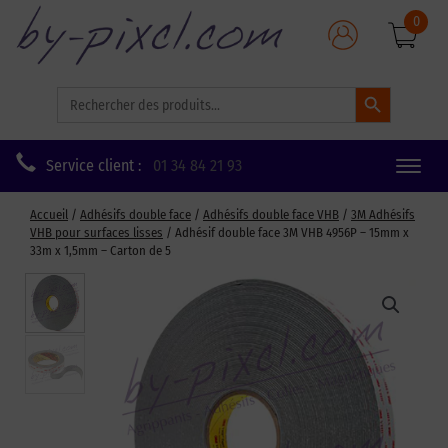
0
Search Button
Search
for:
Service client :
01 34 84 21 93
Toggle
naviga
Accueil
/
Adhésifs double face
/
Adhésifs double face VHB
/
3M Adhésifs
VHB pour surfaces lisses
/ Adhésif double face 3M VHB 4956P – 15mm x
33m x 1,5mm – Carton de 5