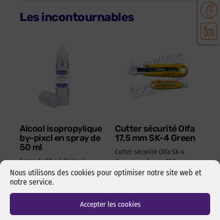
Les incontournables
Alcool isopropylique
Cutter sécurité Olfa
by-pixcl en spray de
17,5 mm SK-4 Green
50 ml
Cutter sécurité Olfa SK-4
Spray de 50 ml d’alcool
Green pour lames 17,5 mm.
isopropylique de marque
Changement de lame rapide
Nous utilisons des cookies pour optimiser notre site web et
pixcl, idéal pour dégraisser
notre service.
et sans outils. Manche en
les surfaces avant
ABS 100% recyclé. Ambidextre.
l’assemblage pas collage ou
Accepter les cookies
Réf Pixcl : OLFA175SK4
adhésivage.
15,05
€
HT
18,06
€
TTC