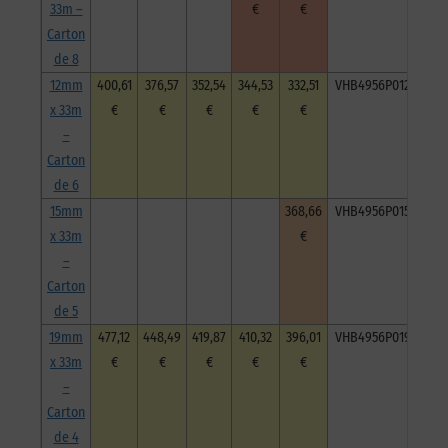
33m –
€
€
Carton
de 8
12mm
400,61
376,57
352,54
344,53
332,51
VHB4956P012033C6
x 33m
€
€
€
€
€
–
Carton
de 6
15mm
368,66
VHB4956P015033C5
x 33m
€
–
Carton
de 5
19mm
477,12
448,49
419,87
410,32
396,01
VHB4956P019033C4
x 33m
€
€
€
€
€
–
Carton
de 4