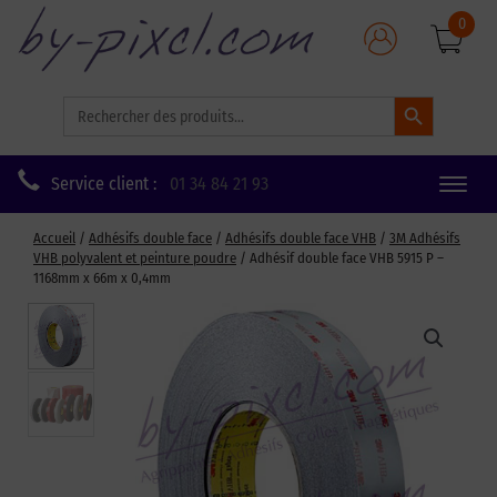
0
Search Button
Search
for:
Service client :
01 34 84 21 93
Toggle
naviga
Accueil
/
Adhésifs double face
/
Adhésifs double face VHB
/
3M Adhésifs
VHB polyvalent et peinture poudre
/ Adhésif double face VHB 5915 P –
1168mm x 66m x 0,4mm