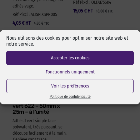
Réf Pixcl : OLFA175SK4
adhésivage.
15,05
€
HT
18,06
€
TTC
Réf Pixcl : ALISPIXSPR005
4,05
€
HT
4,86
€
TTC
Nous utilisons des cookies pour optimiser notre site web et
notre service.
Accepter les cookies
Fonctionnels uniquement
Voir les préférences
Politique de confidentialité
Adhésif polyvalent
vert 622 – 50mm x
25m – à l’unité
Adhésif vert simple face
polyvalent, très puissant, se
découpe facilement à la main,
s’enlève sans trace,