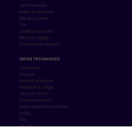
Administrations
Modes de paiement
Retrait sur place
TVA
Conditions de vente
Mentions Légales
Protection des données
INFOS TECHNIQUES
Echantillons
Découpe
Données techniques
Améliorer le collage
Velcro sur textile
Recherche solution
Retour d'expériences clients
Vidéos
Blog
Abrasifs