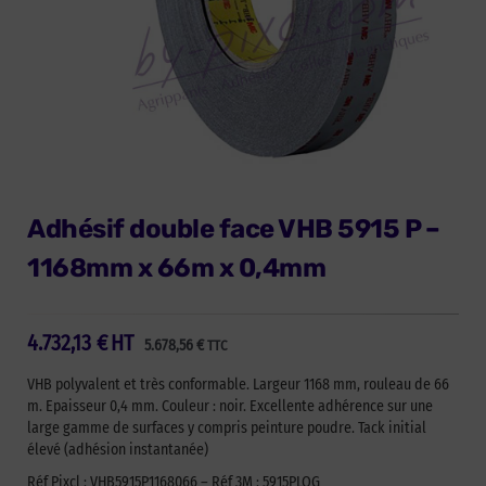
Adhésif double face VHB 5915 P –
1168mm x 66m x 0,4mm
4.732,13
€
HT
5.678,56
€
TTC
VHB polyvalent et très conformable. Largeur 1168 mm, rouleau de 66
m. Epaisseur 0,4 mm. Couleur : noir. Excellente adhérence sur une
large gamme de surfaces y compris peinture poudre. Tack initial
élevé (adhésion instantanée)
Réf Pixcl : VHB5915P1168066 – Réf 3M : 5915PLOG