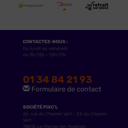
CONTACTEZ-NOUS :
Du lundi au vendredi
de 9h/12h - 13h/17h
01 34 84 21 93
Formulaire de contact
SOCIÉTÉ PIXC'L
26, rue du Chemin Vert - ZA du Chemin
Vert
78610 Le-Perray-en-Yvelines