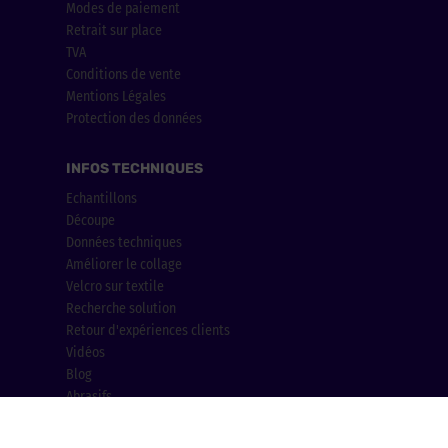
Modes de paiement
Retrait sur place
TVA
Conditions de vente
Mentions Légales
Protection des données
INFOS TECHNIQUES
Echantillons
Découpe
Données techniques
Améliorer le collage
Velcro sur textile
Recherche solution
Retour d'expériences clients
Vidéos
Blog
Abrasifs