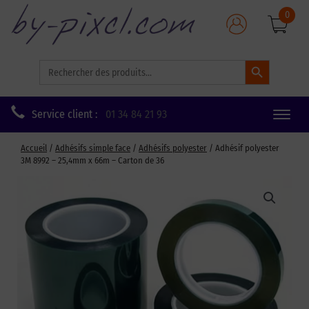
0
Search Button
Search
for:
Service client :
01 34 84 21 93
Toggle
naviga
Accueil
/
Adhésifs simple face
/
Adhésifs polyester
/ Adhésif polyester
3M 8992 – 25,4mm x 66m – Carton de 36