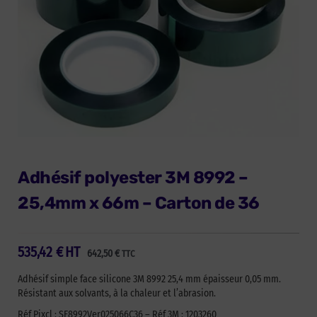
Adhésif polyester 3M 8992 –
25,4mm x 66m – Carton de 36
535,42
€
HT
642,50
€
TTC
Adhésif simple face silicone 3M 8992 25,4 mm épaisseur 0,05 mm.
Résistant aux solvants, à la chaleur et l’abrasion.
Réf Pixcl : SF8992Ver025066C36 – Réf 3M : 1203260