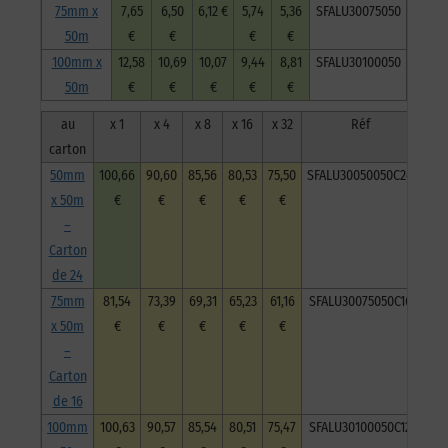
75mm x
7,65
6,50
6,12 €
5,74
5,36
SFALU30075050
50m
€
€
€
€
100mm x
12,58
10,69
10,07
9,44
8,81
SFALU30100050
50m
€
€
€
€
€
au
x 1
x 4
x 8
x 16
x 32
Réf
carton
50mm
100,66
90,60
85,56
80,53
75,50
SFALU30050050C24
x 50m
€
€
€
€
€
–
Carton
de 24
75mm
81,54
73,39
69,31
65,23
61,16
SFALU30075050C16
x 50m
€
€
€
€
€
–
Carton
de 16
100mm
100,63
90,57
85,54
80,51
75,47
SFALU30100050C12