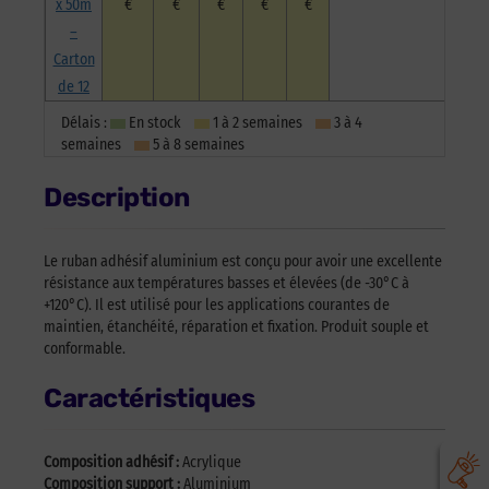
x 50m
€
€
€
€
€
–
Carton
de 12
Délais :
En stock
1 à 2 semaines
3 à 4
semaines
5 à 8 semaines
Description
Le ruban adhésif aluminium est conçu pour avoir une excellente
résistance aux températures basses et élevées (de -30°C à
+120°C). Il est utilisé pour les applications courantes de
maintien, étanchéité, réparation et fixation. Produit souple et
conformable.
Caractéristiques
Composition adhésif :
Acrylique
Composition support :
Aluminium