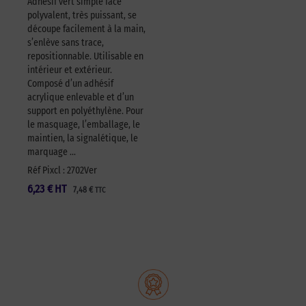
Adhésif vert simple face
polyvalent, très puissant, se
découpe facilement à la main,
s’enlève sans trace,
repositionnable. Utilisable en
intérieur et extérieur.
Composé d’un adhésif
acrylique enlevable et d’un
support en polyéthylène. Pour
le masquage, l’emballage, le
maintien, la signalétique, le
marquage …
Réf Pixcl : 2702Ver
6,23
€
HT
7,48
€
TTC