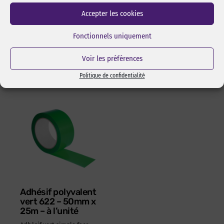
isopropylique de marque
Changement de lame rapide
pixcl, idéal pour dégraisser
et sans outils. Manche en
Accepter les cookies
les surfaces avant
ABS 100% recyclé. Ambidextre.
l’assemblage pas collage ou
Fonctionnels uniquement
Réf Pixcl : OLFA175SK4
adhésivage.
15,05
€
HT
18,06
€
TTC
Réf Pixcl : ALISPIXSPR005
Voir les préférences
4,05
€
HT
4,86
€
TTC
Politique de confidentialité
Adhésif polyvalent
vert 622 – 50mm x
25m – à l’unité