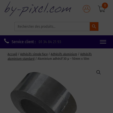
0
Search Button
Search
for:
Service client :
01 34 84 21 93
Toggle
naviga
Accueil
/
Adhésifs simple face
/
Adhésifs aluminium
/
Adhésifs
aluminium standard
/ Aluminium adhésif 30 µ – 50mm x 50m