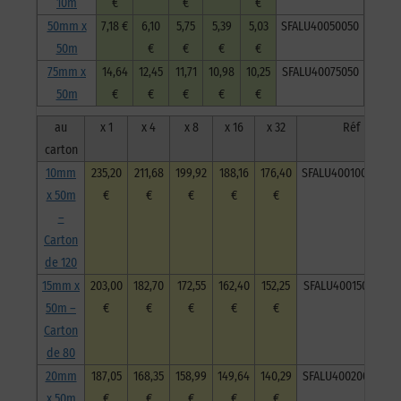
10m
€
€
€
50mm x
7,18 €
6,10
5,75
5,39
5,03
SFALU40050050
50m
€
€
€
€
75mm x
14,64
12,45
11,71
10,98
10,25
SFALU40075050
50m
€
€
€
€
€
au
x 1
x 4
x 8
x 16
x 32
Réf
carton
10mm
235,20
211,68
199,92
188,16
176,40
SFALU40010050C120
x 50m
€
€
€
€
€
–
Carton
de 120
15mm x
203,00
182,70
172,55
162,40
152,25
SFALU40015050C80
50m –
€
€
€
€
€
Carton
de 80
20mm
187,05
168,35
158,99
149,64
140,29
SFALU40020050C60
x 50m
€
€
€
€
€