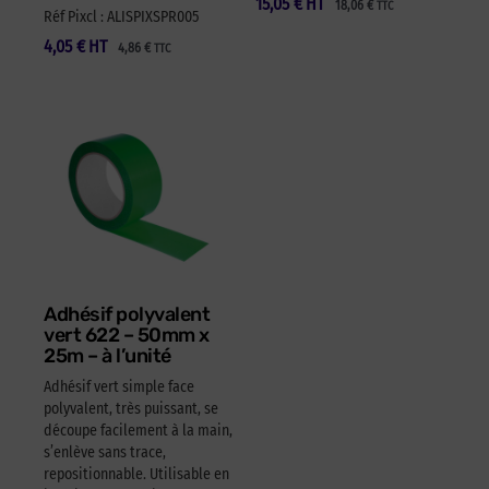
15,05
€
HT
18,06
€
TTC
Réf Pixcl : ALISPIXSPR005
4,05
€
HT
4,86
€
TTC
Adhésif polyvalent
vert 622 – 50mm x
25m – à l’unité
Adhésif vert simple face
polyvalent, très puissant, se
découpe facilement à la main,
s’enlève sans trace,
repositionnable. Utilisable en