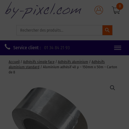
0
Search Button
Search
for:
Service client :
01 34 84 21 93
Toggle
naviga
Accueil
/
Adhésifs simple face
/
Adhésifs aluminium
/
Adhésifs
aluminium standard
/ Aluminium adhésif 40 µ – 150mm x 50m – Carton
de 8