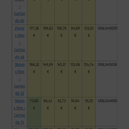
–
Carton
de 60
25mm
177,36
159,63
150,76
141,89
133,02
SFALU40025050C48
x 50m
€
€
€
€
€
–
Carton
de 48
38mm
166,32
149,69
141,37
133,06
124,74
SFALU40038050C32
x 50m
€
€
€
€
€
–
Carton
de 32
50mm
73,80
66,42
62,73
59,04
55,35
SFALU40050010C72
x 10m –
€
€
€
€
€
Carton
de 72