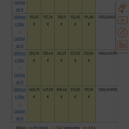
Carton
de 8
200mm
153,07
137,76
130,11
122,46
114,80
SFALU40200050C8
x 50m
€
€
€
€
€
–
Carton
de 8
300mm
283,78
255,40
241,21
227,03
212,84
SFALU40300050C8
x 50m
€
€
€
€
€
–
Carton
de 8
500mm
468,78
421,90
398,46
375,03
351,59
SFALU40500050C8
x 50m
€
€
€
€
€
–
Carton
de 8
Délais :
En stock
1 à 2 semaines
3 à 4