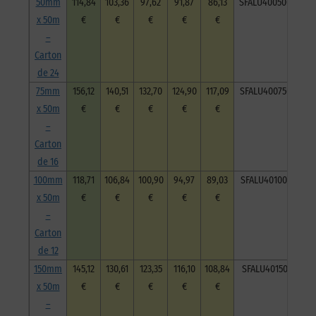
50mm
114,84
103,36
97,62
91,87
86,13
SFALU40050050C24
x 50m
€
€
€
€
€
–
Carton
de 24
75mm
156,12
140,51
132,70
124,90
117,09
SFALU40075050C16
x 50m
€
€
€
€
€
–
Carton
de 16
100mm
118,71
106,84
100,90
94,97
89,03
SFALU40100050C12
x 50m
€
€
€
€
€
–
Carton
de 12
150mm
145,12
130,61
123,35
116,10
108,84
SFALU40150050C8
x 50m
€
€
€
€
€
–