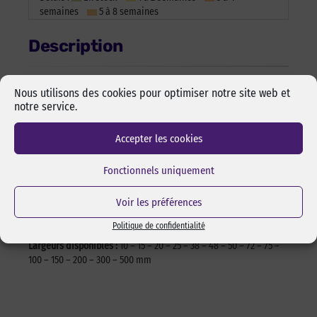
semaines
5 à 8 semaines
Description
Le ruban adhésif aluminium est conçu pour avoir une excellente
Nous utilisons des cookies pour optimiser notre site web et
résistance aux températures basses et élevées (de -30°C à
notre service.
+120°C). Il est utilisé pour les applications courantes de
maintien, étanchéité, réparation et fixation. Produit souple et
Accepter les cookies
conformable.
Fonctionnels uniquement
Caractéristiques
Voir les préférences
Composition adhésif :
Acrylique
Politique de confidentialité
Composition support :
Aluminium
Largeurs disponibles :
10 – 15 – 20 – 25 – 38 – 48 – 50 – 72 – 75 –
100 – 150 – 200 – 300 – 500 mm