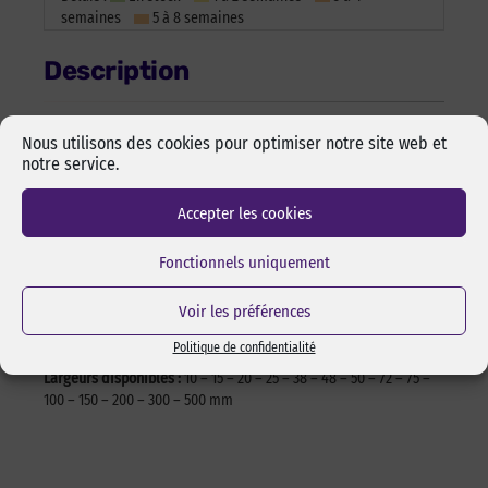
semaines
5 à 8 semaines
Description
Le ruban adhésif aluminium est conçu pour avoir une excellente
Nous utilisons des cookies pour optimiser notre site web et
résistance aux températures basses et élevées (de -30°C à
notre service.
+120°C). Il est utilisé pour les applications courantes de
maintien, étanchéité, réparation et fixation. Produit souple et
Accepter les cookies
conformable.
Fonctionnels uniquement
Caractéristiques
Voir les préférences
Composition adhésif :
Acrylique
Politique de confidentialité
Composition support :
Aluminium
Largeurs disponibles :
10 – 15 – 20 – 25 – 38 – 48 – 50 – 72 – 75 –
100 – 150 – 200 – 300 – 500 mm