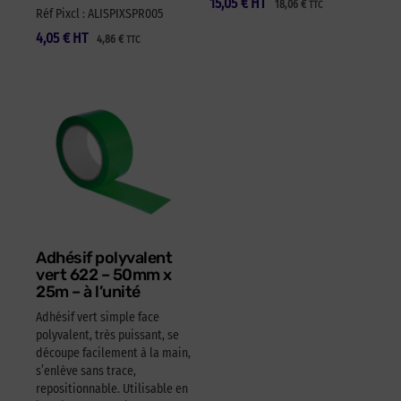
15,05
€
HT
18,06
€
TTC
Réf Pixcl : ALISPIXSPR005
4,05
€
HT
4,86
€
TTC
Adhésif polyvalent
vert 622 – 50mm x
25m – à l’unité
Adhésif vert simple face
polyvalent, très puissant, se
découpe facilement à la main,
s’enlève sans trace,
repositionnable. Utilisable en