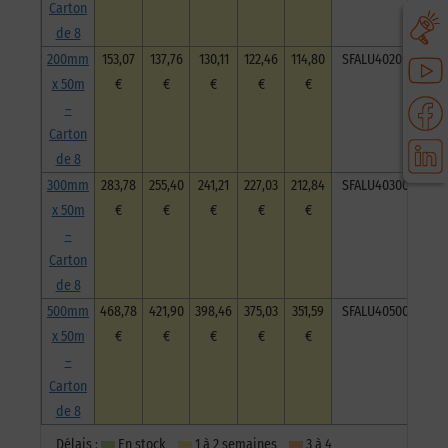
Carton
de 8
200mm
153,07
137,76
130,11
122,46
114,80
SFALU40200050C8
x 50m
€
€
€
€
€
–
Carton
de 8
300mm
283,78
255,40
241,21
227,03
212,84
SFALU40300050C8
x 50m
€
€
€
€
€
–
Carton
de 8
500mm
468,78
421,90
398,46
375,03
351,59
SFALU40500050C8
x 50m
€
€
€
€
€
–
Carton
de 8
Délais :
En stock
1 à 2 semaines
3 à 4