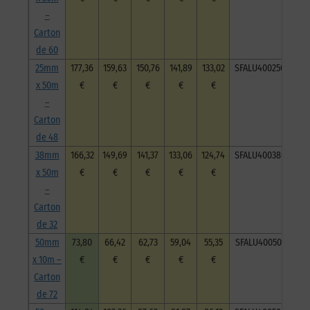
–
Carton
de 60
25mm
177,36
159,63
150,76
141,89
133,02
SFALU40025050C48
x 50m
€
€
€
€
€
–
Carton
de 48
38mm
166,32
149,69
141,37
133,06
124,74
SFALU40038050C32
x 50m
€
€
€
€
€
–
Carton
de 32
50mm
73,80
66,42
62,73
59,04
55,35
SFALU40050010C72
x 10m –
€
€
€
€
€
Carton
de 72