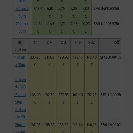
10m
€
€
€
50mm x
7,18 €
6,10
5,75
5,39
5,03
SFALU40050050
50m
€
€
€
€
75mm x
14,64
12,45
11,71
10,98
10,25
SFALU40075050
50m
€
€
€
€
€
au
x 1
x 4
x 8
x 16
x 32
Réf
carton
10mm
235,20
211,68
199,92
188,16
176,40
SFALU40010050C120
x 50m
€
€
€
€
€
–
Carton
de 120
15mm x
203,00
182,70
172,55
162,40
152,25
SFALU40015050C80
50m –
€
€
€
€
€
Carton
de 80
20mm
187,05
168,35
158,99
149,64
140,29
SFALU40020050C60
x 50m
€
€
€
€
€