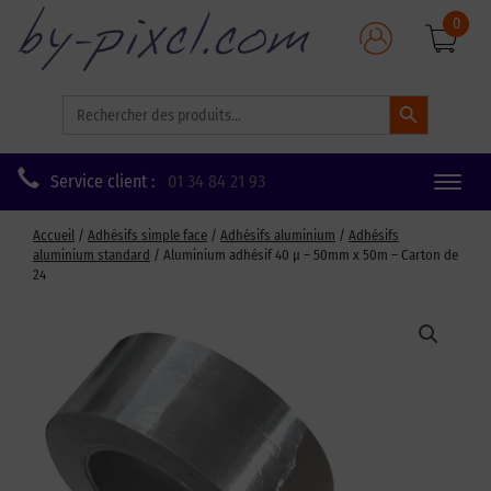
0
Search Button
Search
for:
Service client :
01 34 84 21 93
Toggle
naviga
Accueil
/
Adhésifs simple face
/
Adhésifs aluminium
/
Adhésifs
aluminium standard
/ Aluminium adhésif 40 µ – 50mm x 50m – Carton de
24