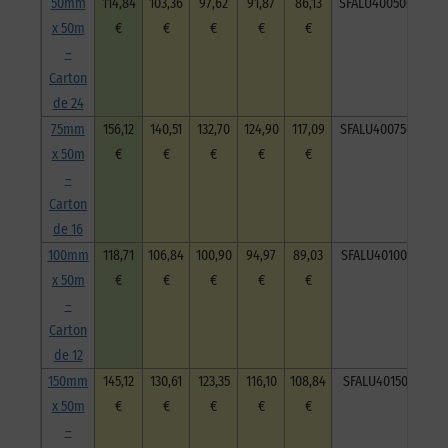
50mm
114,84
103,36
97,62
91,87
86,13
SFALU40050050C24
x 50m
€
€
€
€
€
–
Carton
de 24
75mm
156,12
140,51
132,70
124,90
117,09
SFALU40075050C16
x 50m
€
€
€
€
€
–
Carton
de 16
100mm
118,71
106,84
100,90
94,97
89,03
SFALU40100050C12
x 50m
€
€
€
€
€
–
Carton
de 12
150mm
145,12
130,61
123,35
116,10
108,84
SFALU40150050C8
x 50m
€
€
€
€
€
–