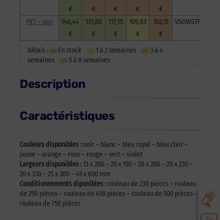
€
€
€
€
€
FRT – noir
146,44
131,80
117,15
109,83
102,51
VSOWSTFRNoi20
€
€
€
€
€
Délais :
En stock
1 à 2 semaines
3 à 4
semaines
5 à 8 semaines
Description
Caractéristiques
Couleurs disponibles :
noir – blanc – bleu royal – bleu clair –
Jaune – orange – rose – rouge – vert – violet
Largeurs disponibles :
13 x 200 – 20 x 150 – 20 x 200 – 20 x 230 –
20 x 330 – 25 x 300 – 45 x 600 mm
Conditionnements diponibles :
rouleau de 230 pièces – rouleau
de 250 pièces – rouleau de 450 pièces – rouleau de 500 pièces –
rouleau de 750 pièces