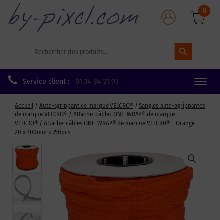
0
Search Button
Search
for:
Service client :
01 34 84 21 93
Toggle
naviga
Accueil
/
Auto-agrippant de marque VELCRO®
/
Sangles auto-agrippantes
de marque VELCRO®
/
Attache-câbles ONE-WRAP® de marque
VELCRO®
/ Attache-câbles ONE-WRAP® de marque VELCRO® – Orange –
20 x 200mm x 750pcs