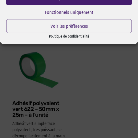
l’assemblage pas collage ou
Réf Pixcl : OLFA175SK4
adhésivage.
Fonctionnels uniquement
15,05
€
HT
18,06
€
TTC
Réf Pixcl : ALISPIXSPR005
Voir les préférences
4,05
€
HT
4,86
€
TTC
Politique de confidentialité
Adhésif polyvalent
vert 622 – 50mm x
25m – à l’unité
Adhésif vert simple face
polyvalent, très puissant, se
découpe facilement à la main,