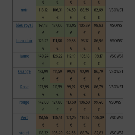
€
€
€
€
€
noir
118,12
106,31
94,50
88,59
82,69
VSOWSTNoi202
€
€
€
€
€
bleu royal
141,18
127,06
112,95
105,89
98,83
VSOWSTBlr202
€
€
€
€
€
bleu clair
124,22
111,80
99,38
93,17
86,96
VSOWSTblc202
€
€
€
€
€
Jaune
140,24
126,22
112,19
105,18
98,17
VSOWSTJau202
€
€
€
€
€
Orange
123,99
111,59
99,19
92,99
86,79
VSOWSTOra202
€
€
€
€
€
Rose
123,99
111,59
99,19
92,99
86,79
VSOWSTRos202
€
€
€
€
€
rouge
142,00
127,80
113,60
106,50
99,40
VSOWSTRou202
€
€
€
€
€
Vert
151,56
136,41
121,25
113,67
106,09
VSOWSTVer202
€
€
€
€
€
violet
118,32
106,49
94,66
88,74
82,83
VSOWSTVio202