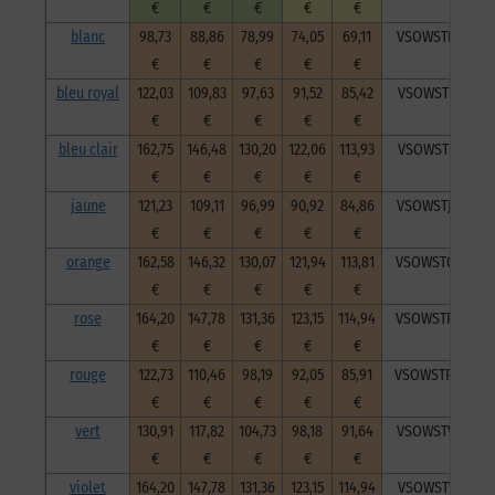
€
€
€
€
€
blanc
98,73
88,86
78,99
74,05
69,11
VSOWSTBla1320
€
€
€
€
€
bleu royal
122,03
109,83
97,63
91,52
85,42
VSOWSTBlr1320
€
€
€
€
€
bleu clair
162,75
146,48
130,20
122,06
113,93
VSOWSTblc1320
€
€
€
€
€
jaune
121,23
109,11
96,99
90,92
84,86
VSOWSTJau1320
€
€
€
€
€
orange
162,58
146,32
130,07
121,94
113,81
VSOWSTOra1320
€
€
€
€
€
rose
164,20
147,78
131,36
123,15
114,94
VSOWSTRos1320
€
€
€
€
€
rouge
122,73
110,46
98,19
92,05
85,91
VSOWSTRou1320
€
€
€
€
€
vert
130,91
117,82
104,73
98,18
91,64
VSOWSTVer1320
€
€
€
€
€
violet
164,20
147,78
131,36
123,15
114,94
VSOWSTVio1320