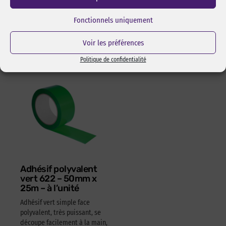
l’assemblage pas collage ou
Réf Pixcl : OLFA175SK4
adhésivage.
Fonctionnels uniquement
15,05
€
HT
18,06
€
TTC
Réf Pixcl : ALISPIXSPR005
Voir les préférences
4,05
€
HT
4,86
€
TTC
Politique de confidentialité
Adhésif polyvalent
vert 622 – 50mm x
25m – à l’unité
Adhésif vert simple face
polyvalent, très puissant, se
découpe facilement à la main,