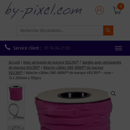
0
Search Button
Search
for:
Service client :
01 34 84 21 93
Toggle
naviga
Accueil
/
Auto-agrippant de marque VELCRO®
/
Sangles auto-agrippantes
de marque VELCRO®
/
Attache-câbles ONE-WRAP® de marque
VELCRO®
/ Attache-câbles ONE-WRAP® de marque VELCRO® – rose –
13 x 200mm x 750pcs