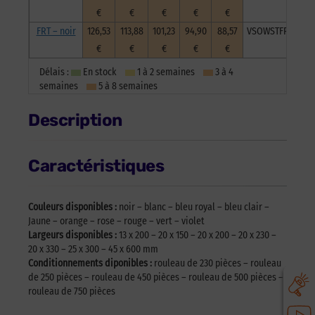
€
€
€
€
€
FRT – noir
126,53
113,88
101,23
94,90
88,57
VSOWSTFRNoi132
€
€
€
€
€
Délais :
En stock
1 à 2 semaines
3 à 4
semaines
5 à 8 semaines
Description
Caractéristiques
Couleurs disponibles :
noir – blanc – bleu royal – bleu clair –
Jaune – orange – rose – rouge – vert – violet
Largeurs disponibles :
13 x 200 – 20 x 150 – 20 x 200 – 20 x 230 –
20 x 330 – 25 x 300 – 45 x 600 mm
Conditionnements diponibles :
rouleau de 230 pièces – rouleau
de 250 pièces – rouleau de 450 pièces – rouleau de 500 pièces –
rouleau de 750 pièces