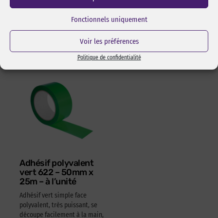
l’assemblage pas collage ou
Réf Pixcl : OLFA175SK4
adhésivage.
Fonctionnels uniquement
15,05
€
HT
18,06
€
TTC
Réf Pixcl : ALISPIXSPR005
Voir les préférences
4,05
€
HT
4,86
€
TTC
Politique de confidentialité
Adhésif polyvalent
vert 622 – 50mm x
25m – à l’unité
Adhésif vert simple face
polyvalent, très puissant, se
découpe facilement à la main,