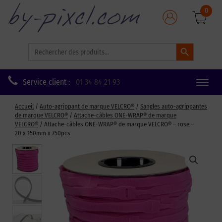
0
Search Button
Search
for:
Service client :
01 34 84 21 93
Toggle
naviga
Accueil
/
Auto-agrippant de marque VELCRO®
/
Sangles auto-agrippantes
de marque VELCRO®
/
Attache-câbles ONE-WRAP® de marque
VELCRO®
/ Attache-câbles ONE-WRAP® de marque VELCRO® – rose –
20 x 150mm x 750pcs