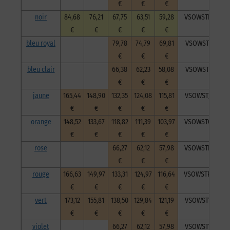
€
€
€
noir
84,68
76,21
67,75
63,51
59,28
VSOWSTNoi2015
€
€
€
€
€
bleu royal
79,78
74,79
69,81
VSOWSTBlr2015
€
€
€
bleu clair
66,38
62,23
58,08
VSOWSTblc2015
€
€
€
jaune
165,44
148,90
132,35
124,08
115,81
VSOWSTJau2015
€
€
€
€
€
orange
148,52
133,67
118,82
111,39
103,97
VSOWSTOra2015
€
€
€
€
€
rose
66,27
62,12
57,98
VSOWSTRos2015
€
€
€
rouge
166,63
149,97
133,31
124,97
116,64
VSOWSTRou201
€
€
€
€
€
vert
173,12
155,81
138,50
129,84
121,19
VSOWSTVer2015
€
€
€
€
€
violet
66,27
62,12
57,98
VSOWSTVio2015