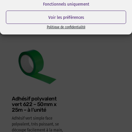
Fonctionnels uniquement
l’assemblage pas collage ou
Réf Pixcl : OLFA175SK4
adhésivage.
15,05
€
HT
18,06
€
TTC
Voir les préférences
Réf Pixcl : ALISPIXSPR005
4,05
€
HT
4,86
€
TTC
Politique de confidentialité
Adhésif polyvalent
vert 622 – 50mm x
25m – à l’unité
Adhésif vert simple face
polyvalent, très puissant, se
découpe facilement à la main,