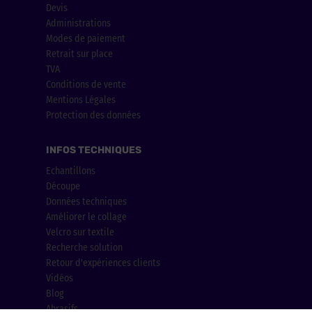
Devis
Administrations
Modes de paiement
Retrait sur place
TVA
Conditions de vente
Mentions Légales
Protection des données
INFOS TECHNIQUES
Echantillons
Découpe
Données techniques
Améliorer le collage
Velcro sur textile
Recherche solution
Retour d'expériences clients
Vidéos
Blog
Abrasifs