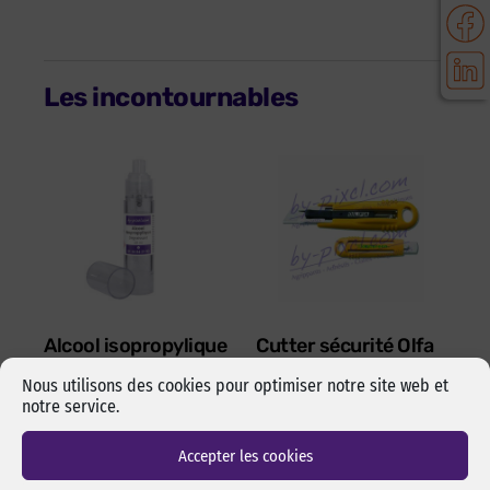
Les incontournables
Alcool isopropylique
Cutter sécurité Olfa
by-pixcl en spray de
17,5 mm SK-4 Green
Nous utilisons des cookies pour optimiser notre site web et
50 ml
Cutter sécurité Olfa SK-4
notre service.
Spray de 50 ml d’alcool
Green pour lames 17,5 mm.
isopropylique de marque
Changement de lame rapide
Accepter les cookies
pixcl, idéal pour dégraisser
et sans outils. Manche en
les surfaces avant
ABS 100% recyclé. Ambidextre.