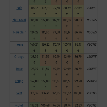
€
€
€
€
€
noir
118,12
106,31
94,50
88,59
82,69
VSOWSTNoi202
€
€
€
€
€
bleu royal
141,18
127,06
112,95
105,89
98,83
VSOWSTBlr202
€
€
€
€
€
bleu clair
124,22
111,80
99,38
93,17
86,96
VSOWSTblc202
€
€
€
€
€
Jaune
140,24
126,22
112,19
105,18
98,17
VSOWSTJau202
€
€
€
€
€
Orange
123,99
111,59
99,19
92,99
86,79
VSOWSTOra202
€
€
€
€
€
Rose
123,99
111,59
99,19
92,99
86,79
VSOWSTRos202
€
€
€
€
€
rouge
142,00
127,80
113,60
106,50
99,40
VSOWSTRou202
€
€
€
€
€
Vert
151,56
136,41
121,25
113,67
106,09
VSOWSTVer202
€
€
€
€
€
violet
118,32
106,49
94,66
88,74
82,83
VSOWSTVio202