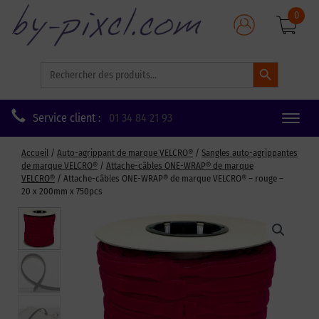
0
Search Button
Search
for:
Service client :
01 34 84 21 93
Toggle
naviga
Accueil
/
Auto-agrippant de marque VELCRO®
/
Sangles auto-agrippantes
de marque VELCRO®
/
Attache-câbles ONE-WRAP® de marque
VELCRO®
/ Attache-câbles ONE-WRAP® de marque VELCRO® – rouge –
20 x 200mm x 750pcs