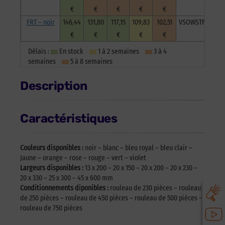
€
€
€
€
€
FRT – noir
146,44
131,80
117,15
109,83
102,51
VSOWSTFRNoi20
€
€
€
€
€
Délais :
En stock
1 à 2 semaines
3 à 4
semaines
5 à 8 semaines
Description
Caractéristiques
Couleurs disponibles :
noir – blanc – bleu royal – bleu clair –
Jaune – orange – rose – rouge – vert – violet
Largeurs disponibles :
13 x 200 – 20 x 150 – 20 x 200 – 20 x 230 –
20 x 330 – 25 x 300 – 45 x 600 mm
Conditionnements diponibles :
rouleau de 230 pièces – rouleau
de 250 pièces – rouleau de 450 pièces – rouleau de 500 pièces –
rouleau de 750 pièces