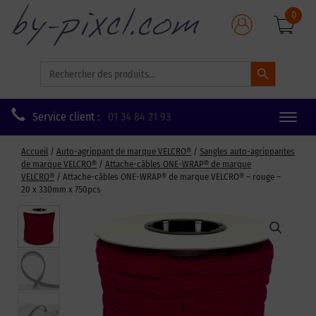
0
Search Button
Search
for:
Service client :
01 34 84 21 93
Toggle
naviga
Accueil
/
Auto-agrippant de marque VELCRO®
/
Sangles auto-agrippantes
de marque VELCRO®
/
Attache-câbles ONE-WRAP® de marque
VELCRO®
/ Attache-câbles ONE-WRAP® de marque VELCRO® – rouge –
20 x 330mm x 750pcs