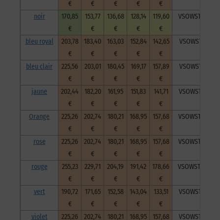
€
€
€
€
€
noir
170,85
153,77
136,68
128,14
119,60
VSOWSTNoi203
€
€
€
€
€
bleu royal
203,78
183,40
163,03
152,84
142,65
VSOWSTBlr203
€
€
€
€
€
bleu clair
225,56
203,01
180,45
169,17
157,89
VSOWSTblc203
€
€
€
€
€
jaune
202,44
182,20
161,95
151,83
141,71
VSOWSTJau203
€
€
€
€
€
Orange
225,26
202,74
180,21
168,95
157,68
VSOWSTOra203
€
€
€
€
€
rose
225,26
202,74
180,21
168,95
157,68
VSOWSTRos203
€
€
€
€
€
rouge
255,23
229,71
204,19
191,42
178,66
VSOWSTRou203
€
€
€
€
€
vert
190,72
171,65
152,58
143,04
133,51
VSOWSTVer203
€
€
€
€
€
violet
225,26
202,74
180,21
168,95
157,68
VSOWSTVio203