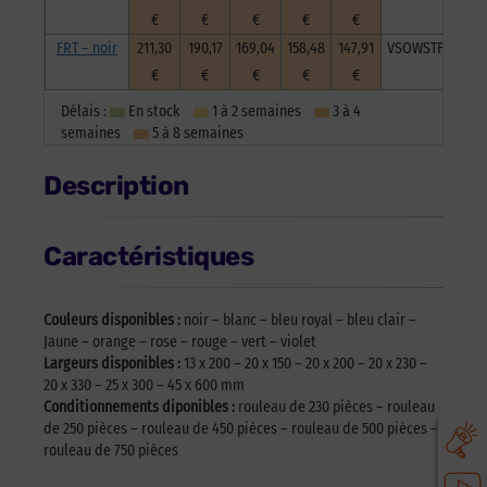
€
€
€
€
€
FRT – noir
211,30
190,17
169,04
158,48
147,91
VSOWSTFRNoi20
€
€
€
€
€
Délais :
En stock
1 à 2 semaines
3 à 4
semaines
5 à 8 semaines
Description
Caractéristiques
Couleurs disponibles :
noir – blanc – bleu royal – bleu clair –
Jaune – orange – rose – rouge – vert – violet
Largeurs disponibles :
13 x 200 – 20 x 150 – 20 x 200 – 20 x 230 –
20 x 330 – 25 x 300 – 45 x 600 mm
Conditionnements diponibles :
rouleau de 230 pièces – rouleau
de 250 pièces – rouleau de 450 pièces – rouleau de 500 pièces –
rouleau de 750 pièces