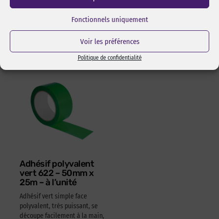
l’assemblage pas collage ou
Réf Pixcl : OLFA175SK4
adhésivage.
Fonctionnels uniquement
15,05
€
HT
18,06
€
TTC
Réf Pixcl : ALISPIXSPR005
Voir les préférences
4,05
€
HT
4,86
€
TTC
Politique de confidentialité
Adhésif polyvalent
vert 622 – 50mm x
25m – à l’unité
Adhésif vert simple face
polyvalent, très puissant, se
découpe facilement à la main,