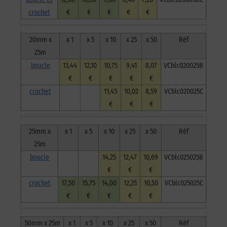
crochet
€
€
€
€
€
20mm x
x 1
x 5
x 10
x 25
x 50
Réf
25m
boucle
13,44
12,10
10,75
9,41
8,07
VCblc020025B
€
€
€
€
€
crochet
11,45
10,02
8,59
VCblc020025C
€
€
€
25mm x
x 1
x 5
x 10
x 25
x 50
Réf
25m
boucle
14,25
12,47
10,69
VCblc025025B
€
€
€
crochet
17,50
15,75
14,00
12,25
10,50
VCblc025025C
€
€
€
€
€
50mm x 25m
x 1
x 5
x 10
x 25
x 50
Réf