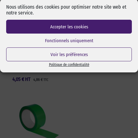
Nous utilisons des cookies pour optimiser notre site web et
Alcool isopropylique
Cutter sécurité Olfa
notre service.
by-pixcl en spray de
17,5 mm SK-4 Green
50 ml
Cutter sécurité Olfa SK-4
Accepter les cookies
Spray de 50 ml d’alcool
Green pour lames 17,5 mm.
isopropylique de marque
Changement de lame rapide
Fonctionnels uniquement
pixcl, idéal pour dégraisser
et sans outils. Manche en
les surfaces avant
ABS 100% recyclé. Ambidextre.
Voir les préférences
l’assemblage pas collage ou
Réf Pixcl : OLFA175SK4
adhésivage.
Politique de confidentialité
15,05
€
HT
18,06
€
TTC
Réf Pixcl : ALISPIXSPR005
4,05
€
HT
4,86
€
TTC