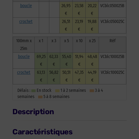
boucle
26,95
23,58
20,22
VCblc050025B
€
€
€
crochet
26,51
23,19
19,88
VCblc050025C
€
€
€
100mm x
x 1
x 3
x 5
x 10
x 25
Réf
25m
boucle
69,25
62,33
55,40
51,94
48,48
VCblc100025B
€
€
€
€
€
crochet
63,13
56,82
50,51
47,35
44,19
VCblc100025C
€
€
€
€
€
Délais :
En stock
1 à 2 semaines
3 à 4
semaines
5 à 8 semaines
Description
Caractéristiques