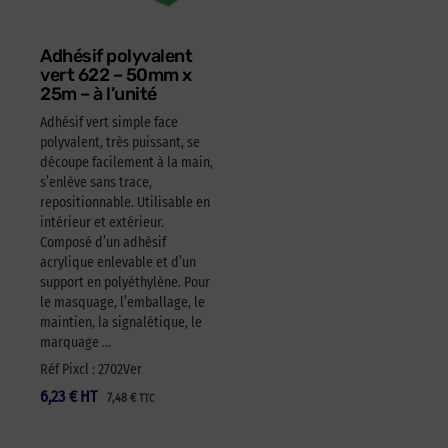
Adhésif polyvalent
vert 622 – 50mm x
25m – à l’unité
Adhésif vert simple face
polyvalent, très puissant, se
découpe facilement à la main,
s’enlève sans trace,
repositionnable. Utilisable en
intérieur et extérieur.
Composé d’un adhésif
acrylique enlevable et d’un
support en polyéthylène. Pour
le masquage, l’emballage, le
maintien, la signalétique, le
marquage …
Réf Pixcl : 2702Ver
6,23
€
HT
7,48
€
TTC