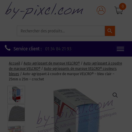
0
Search Button
Search
for:
Service client :
01 34 84 21 93
Toggle
naviga
Accueil
/
Auto-agrippant de marque VELCRO®
/
Auto-agrippant à coudre
de marque VELCRO®
/
Auto-agrippants de marque VELCRO® couleurs
bleues
/ Auto-agrippant à coudre de marque VELCRO® – bleu clair –
25mm x 25m – crochet