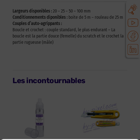
Largeurs disponibles :
20 – 25 – 50 – 100 mm
Conditionnements diponibles :
boite de 5 m – rouleau de 25 m
Couples d’auto-agrippants :
Boucle et crochet : couple standard, le plus endurant – La
boucle est la partie douce (femelle) du scratch et le crochet la
partie rugueuse (mâle)
Les incontournables