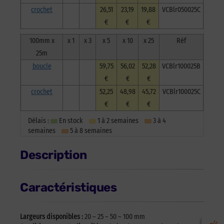
crochet
26,51
23,19
19,88
VCBlr050025C
€
€
€
100mm x
x 1
x 3
x 5
x 10
x 25
Réf
25m
boucle
59,75
56,02
52,28
VCBlr100025B
€
€
€
crochet
52,25
48,98
45,72
VCBlr100025C
€
€
€
Délais :
En stock
1 à 2 semaines
3 à 4
semaines
5 à 8 semaines
Description
Caractéristiques
Largeurs disponibles :
20 – 25 – 50 – 100 mm