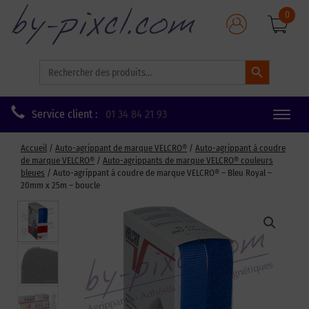
0
Search Button
Search
for:
Service client :
01 34 84 21 93
Toggle
naviga
Accueil
/
Auto-agrippant de marque VELCRO®
/
Auto-agrippant à coudre
de marque VELCRO®
/
Auto-agrippants de marque VELCRO® couleurs
bleues
/ Auto-agrippant à coudre de marque VELCRO® – Bleu Royal –
20mm x 25m – boucle