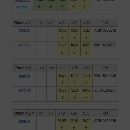
crochet
€
€
€
€
€
20mm x 25m
x 1
x 5
x 10
x 25
x 50
Réf
boucle
10,95
9,58
8,22
VCBlr020025B
€
€
€
crochet
11,45
10,02
8,59
VCBlr020025C
€
€
€
25mm x 25m
x 1
x 5
x 10
x 25
x 50
Réf
boucle
14,25
12,47
10,69
VCBlr025025B
€
€
€
crochet
13,95
12,21
10,47
VCBlr025025C
€
€
€
50mm x 25m
x 1
x 5
x 10
x 25
x 50
Réf
boucle
26,95
23,58
20,22
VCBlr050025B
€
€
€