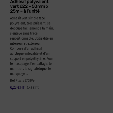
Adhésif polyvalent
vert 622 – 50mm x
25m – à l’unité
Adhésif vert simple face
polyvalent, très puissant, se
découpe facilement à la main,
s’enlève sans trace,
repositionnable. Utilisable en
intérieur et extérieur.
Composé d’un adhésif
acrylique enlevable et d’un
support en polyéthylène. Pour
le masquage, l’emballage, le
maintien, la signalétique, le
marquage …
Réf Pixcl : 2702Ver
6,23
€
HT
7,48
€
TTC