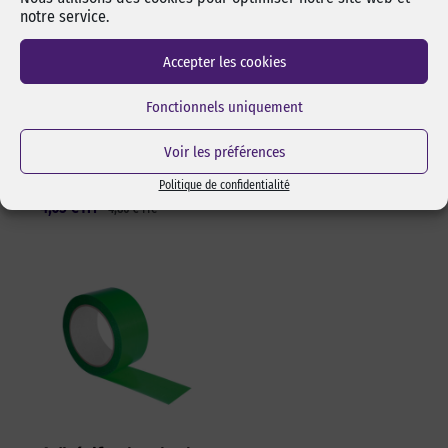
by-pixcl en spray de
17,5 mm SK-4 Green
notre service.
50 ml
Cutter sécurité Olfa SK-4
Spray de 50 ml d’alcool
Green pour lames 17,5 mm.
Accepter les cookies
isopropylique de marque
Changement de lame rapide
pixcl, idéal pour dégraisser
et sans outils. Manche en
Fonctionnels uniquement
les surfaces avant
ABS 100% recyclé. Ambidextre.
l’assemblage pas collage ou
Réf Pixcl : OLFA175SK4
Voir les préférences
adhésivage.
15,05
€
HT
18,06
€
TTC
Réf Pixcl : ALISPIXSPR005
Politique de confidentialité
4,05
€
HT
4,86
€
TTC