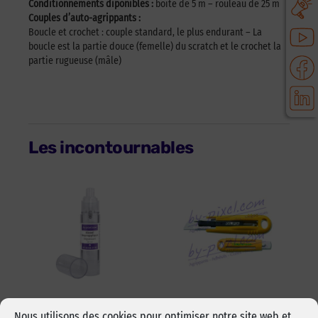
Conditionnements diponibles :
boite de 5 m – rouleau de 25 m
Couples d’auto-agrippants :
Boucle et crochet : couple standard, le plus endurant – La
boucle est la partie douce (femelle) du scratch et le crochet la
partie rugueuse (mâle)
Les incontournables
Alcool isopropylique
Cutter sécurité Olfa
Nous utilisons des cookies pour optimiser notre site web et