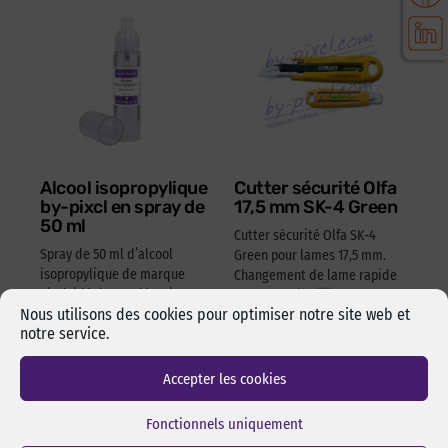
Alcool isopropylique
Cutter sécurité Olfa
by-pixcl en spray de
17,5 mm SK-4 Green
50 ml
Cutter sécurité Olfa SK-4
Spray de 50 ml d’alcool
Green pour lames 17,5 mm.
isopropylique de marque
Changement de lame rapide
pixcl, idéal pour dégraisser
et sans outils. Manche en
Nous utilisons des cookies pour optimiser notre site web et
les surfaces avant
ABS 100% recyclé. Ambidextre.
notre service.
l’assemblage pas collage ou
Réf Pixcl : OLFA175SK4
adhésivage.
15,05
€
HT
18,06
€
TTC
Accepter les cookies
Réf Pixcl : ALISPIXSPR005
4,05
€
HT
4,86
€
TTC
Fonctionnels uniquement