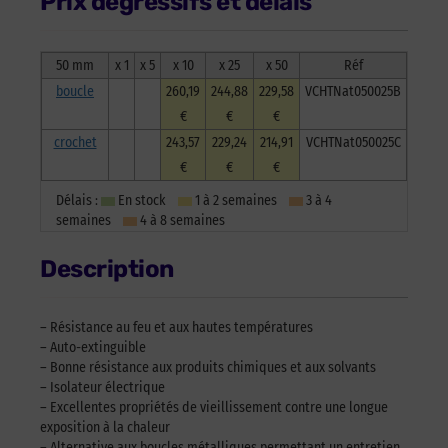
Prix dégressifs et délais
HI-
TEMP™
-
naturel
50 mm
x 1
x 5
x 10
x 25
x 50
Réf
-
boucle
260,19
244,88
229,58
VCHTNat050025B
50mm
€
€
€
x
crochet
243,57
229,24
214,91
VCHTNat050025C
25m
-
€
€
€
crochet
Délais :
En stock
1 à 2 semaines
3 à 4
semaines
4 à 8 semaines
Description
– Résistance au feu et aux hautes températures
– Auto-extinguible
– Bonne résistance aux produits chimiques et aux solvants
– Isolateur électrique
– Excellentes propriétés de vieillissement contre une longue
exposition à la chaleur
– Alternative aux boucles métalliques permettant un entretien