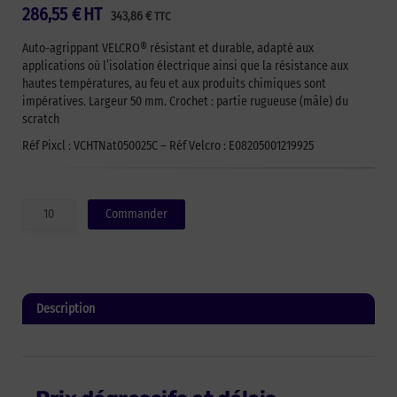
286,55
€
HT
343,86
€
TTC
Auto-agrippant VELCRO® résistant et durable, adapté aux
applications où l’isolation électrique ainsi que la résistance aux
hautes températures, au feu et aux produits chimiques sont
impératives. Largeur 50 mm. Crochet : partie rugueuse (mâle) du
scratch
Réf Pixcl : VCHTNat050025C – Réf Velcro : E08205001219925
quantité
Commander
de
Auto-
agrippant
à
coudre
Description
de
marque
Informations complémentaires
VELCRO®
hautes
températures