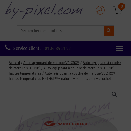
0
Search Button
Search
for:
Service client :
01 34 84 21 93
Toggle
naviga
Accueil
/
Auto-agrippant de marque VELCRO®
/
Auto-agrippant à coudre
de marque VELCRO®
/
Auto-agrippant à coudre de marque VELCRO®
hautes températures
/ Auto-agrippant à coudre de marque VELCRO®
hautes températures HI-TEMP™ – naturel – 50mm x 25m – crochet