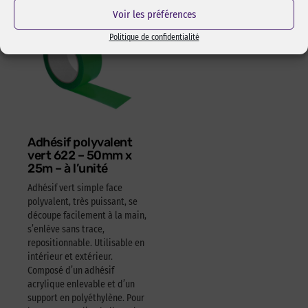
Voir les préférences
Politique de confidentialité
Adhésif polyvalent
vert 622 – 50mm x
25m – à l’unité
Adhésif vert simple face
polyvalent, très puissant, se
découpe facilement à la main,
s’enlève sans trace,
repositionnable. Utilisable en
intérieur et extérieur.
Composé d’un adhésif
acrylique enlevable et d’un
support en polyéthylène. Pour