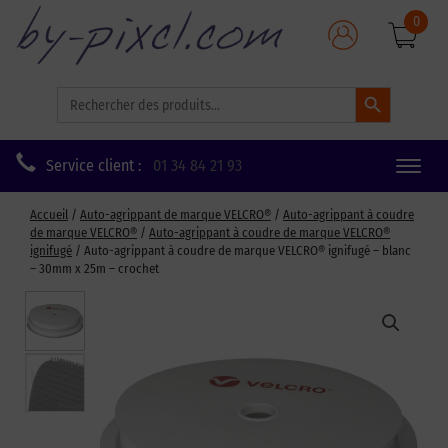
0
Search Button
Search
for:
Service client :
01 34 84 21 93
Toggle
naviga
Accueil
/
Auto-agrippant de marque VELCRO®
/
Auto-agrippant à coudre
de marque VELCRO®
/
Auto-agrippant à coudre de marque VELCRO®
ignifugé
/ Auto-agrippant à coudre de marque VELCRO® ignifugé – blanc
– 30mm x 25m – crochet