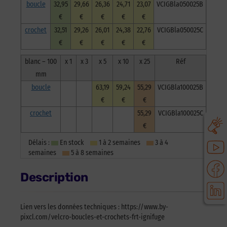
boucle
32,95
29,66
26,36
24,71
23,07
VCIGBla050025B
€
€
€
€
€
crochet
32,51
29,26
26,01
24,38
22,76
VCIGBla050025C
€
€
€
€
€
blanc – 100
x 1
x 3
x 5
x 10
x 25
Réf
mm
boucle
63,19
59,24
55,29
VCIGBla100025B
€
€
€
crochet
55,29
VCIGBla100025C
€
Délais :
En stock
1 à 2 semaines
3 à 4
semaines
5 à 8 semaines
Description
Lien vers les données techniques : https://www.by-
pixcl.com/velcro-boucles-et-crochets-frt-ignifuge