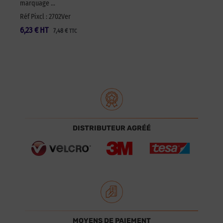
marquage …
Réf Pixcl : 2702Ver
6,23
€
HT
7,48
€
TTC
DISTRIBUTEUR AGRÉÉ
MOYENS DE PAIEMENT