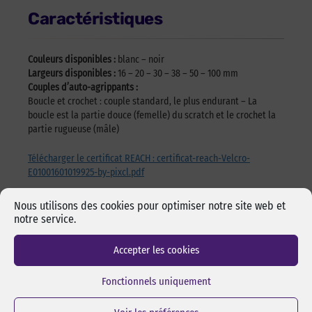
Caractéristiques
Couleurs disponibles :
blanc – noir
Largeurs disponibles :
16 – 20 – 30 – 38 – 50 – 100 mm
Couples d’auto-agrippants :
Boucle et crochet : couple standard, le plus endurant – La
boucle est la partie douce (femelle) du scratch et le crochet la
partie rugueuse (mâle)
Télécharger le certificat REACH : certificat-reach-Velcro-
E01001601019925-by-pixcl.pdf
Nous utilisons des cookies pour optimiser notre site web et
notre service.
Accepter les cookies
Les incontournables
Fonctionnels uniquement