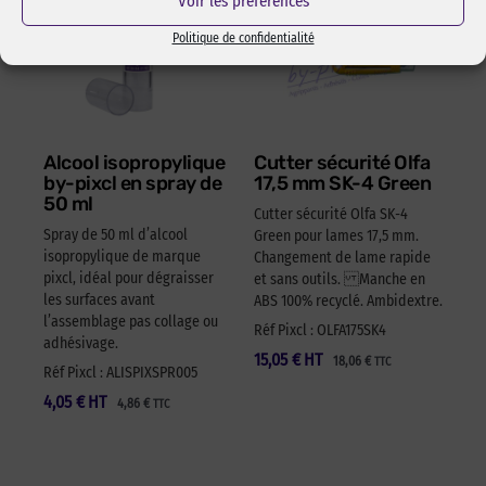
Voir les préférences
Politique de confidentialité
Alcool isopropylique
Cutter sécurité Olfa
by-pixcl en spray de
17,5 mm SK-4 Green
50 ml
Cutter sécurité Olfa SK-4
Spray de 50 ml d’alcool
Green pour lames 17,5 mm.
isopropylique de marque
Changement de lame rapide
pixcl, idéal pour dégraisser
et sans outils. Manche en
les surfaces avant
ABS 100% recyclé. Ambidextre.
l’assemblage pas collage ou
Réf Pixcl : OLFA175SK4
adhésivage.
15,05
€
HT
18,06
€
TTC
Réf Pixcl : ALISPIXSPR005
4,05
€
HT
4,86
€
TTC