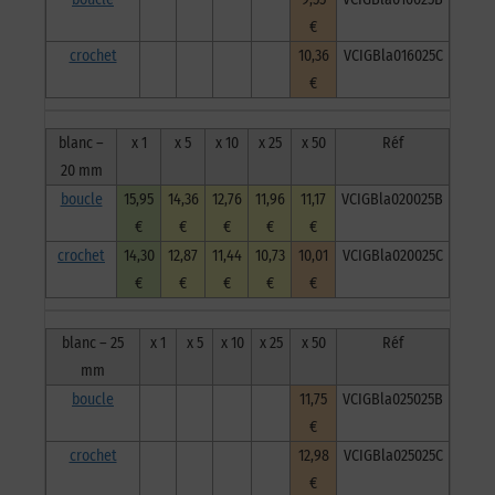
€
crochet
10,36
VCIGBla016025C
€
blanc –
x 1
x 5
x 10
x 25
x 50
Réf
20 mm
boucle
15,95
14,36
12,76
11,96
11,17
VCIGBla020025B
€
€
€
€
€
crochet
14,30
12,87
11,44
10,73
10,01
VCIGBla020025C
€
€
€
€
€
blanc – 25
x 1
x 5
x 10
x 25
x 50
Réf
mm
boucle
11,75
VCIGBla025025B
€
crochet
12,98
VCIGBla025025C
€