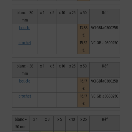
blanc – 30
x 1
x 5
x 10
x 25
x 50
Réf
mm
boucle
13,83
VCIGBla030025B
€
crochet
15,32
VCIGBla030025C
€
blanc – 38
x 1
x 5
x 10
x 25
x 50
Réf
mm
boucle
16,17
VCIGBla038025B
€
crochet
16,17
VCIGBla038025C
€
blanc –
x 1
x 3
x 5
x 10
x 25
Réf
50 mm