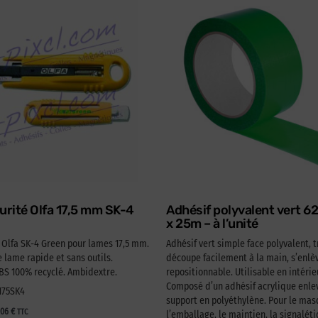
urité Olfa 17,5 mm SK-4
Adhésif polyvalent vert 
x 25m – à l’unité
é Olfa SK-4 Green pour lames 17,5 mm.
Adhésif vert simple face polyvalent, t
lame rapide et sans outils.
découpe facilement à la main, s’enlèv
 100% recyclé. Ambidextre.
repositionnable. Utilisable en intérie
Composé d’un adhésif acrylique enlev
A175SK4
support en polyéthylène. Pour le ma
,06
€
TTC
l’emballage, le maintien, la signaléti