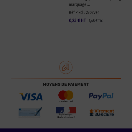
marquage …
Réf Pixcl : 2702Ver
6,23
€
HT
7,48
€
TTC
MOYENS DE PAIEMENT