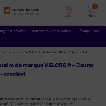
0
CONTACTEZ NOUS
Devis - Délais
COMPTE
PANIER
angles & boucles
Nettoyants & accessoires
Découpe laser
nt à coudre de marque VELCRO® – Jaune fluo – 20mm x 25m – crochet
coudre de marque VELCRO® – Jaune
– crochet
luo, largeur 20 mm en rouleau de 25 m. La boucle est la partie douce
euse (mâle). Qualité et garanties de la marque VELCRO®