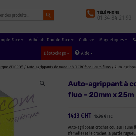
Search Button
TÉLÉPHONE
01 34 84 21 93
imple Face
Adhésifs Double Face
Colles
Magnétiques
S
Déstockage
Aide
arque VELCRO®
/
Auto-agrippants de marque VELCRO® couleurs fluos
/ Auto-agrippa
Auto-agrippant à 
fluo – 20mm x 25m 
14,13
€
HT
16,96
€
TTC
Auto-agrippant crochet couleur Jaune f
(femelle) et le crochet la partie rugu