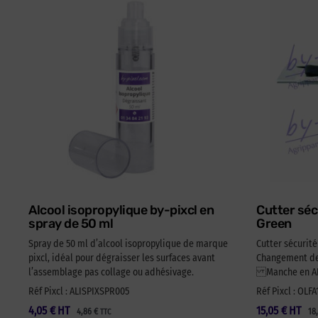
Alcool isopropylique by-pixcl en
Cutter séc
spray de 50 ml
Green
Spray de 50 ml d’alcool isopropylique de marque
Cutter sécurit
pixcl, idéal pour dégraisser les surfaces avant
Changement de 
l’assemblage pas collage ou adhésivage.
Manche en ABS
Réf Pixcl : ALISPIXSPR005
Réf Pixcl : OLF
4,05
€
HT
15,05
€
HT
4,86
€
18
TTC