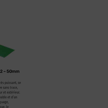
622 – 50mm
rès puissant, se
e sans trace,
ur et extérieur.
able et d’un
squage,
que, le