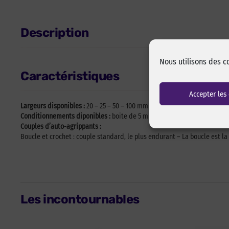
Description
Nous utilisons des c
Caractéristiques
Accepter les
Largeurs disponibles :
20 – 25 – 50 – 100 mm
Conditionnements diponibles :
boite de 5 m – rouleau de 25 m
Couples d’auto-agrippants :
Boucle et crochet : couple standard, le plus endurant – La boucle est la
Les incontournables