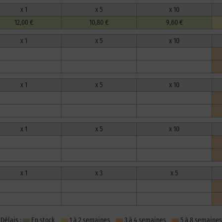
x 1
x 5
x 10
12,00 €
10,80 €
9,60 €
x 1
x 5
x 10
x 1
x 5
x 10
x 1
x 5
x 10
x 1
x 3
x 5
Délais :
En stock
1 à 2 semaines
3 à 4 semaines
5 à 8 semaines