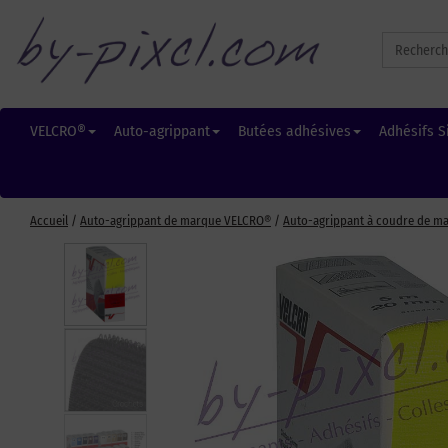
Search
for:
VELCRO®
Auto-agrippant
Butées adhésives
Adhésifs S
Accueil
/
Auto-agrippant de marque VELCRO®
/
Auto-agrippant à coudre de m