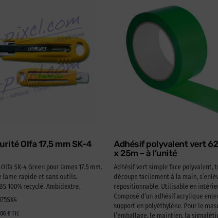
urité Olfa 17,5 mm SK-4
Adhésif polyvalent vert 
x 25m – à l’unité
é Olfa SK-4 Green pour lames 17,5 mm.
Adhésif vert simple face polyvalent, t
lame rapide et sans outils.
découpe facilement à la main, s’enlèv
 100% recyclé. Ambidextre.
repositionnable. Utilisable en intérie
Composé d’un adhésif acrylique enlev
A175SK4
support en polyéthylène. Pour le ma
,06
€
TTC
l’emballage, le maintien, la signaléti