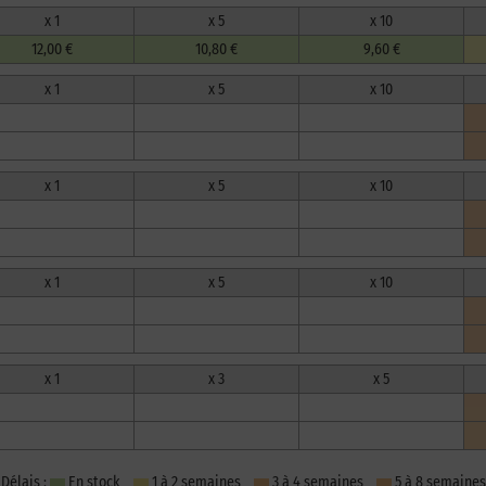
x 1
x 5
x 10
12,00 €
10,80 €
9,60 €
x 1
x 5
x 10
x 1
x 5
x 10
x 1
x 5
x 10
x 1
x 3
x 5
Délais :
En stock
1 à 2 semaines
3 à 4 semaines
5 à 8 semaines