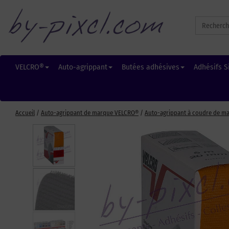
Search
for:
VELCRO®
Auto-agrippant
Butées adhésives
Adhésifs S
Accueil
/
Auto-agrippant de marque VELCRO®
/
Auto-agrippant à coudre de m