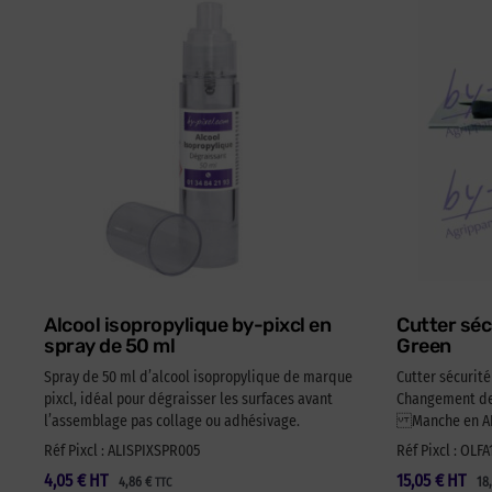
Alcool isopropylique by-pixcl en
Cutter séc
spray de 50 ml
Green
Spray de 50 ml d’alcool isopropylique de marque
Cutter sécurit
pixcl, idéal pour dégraisser les surfaces avant
Changement de 
l’assemblage pas collage ou adhésivage.
Manche en ABS
Réf Pixcl : ALISPIXSPR005
Réf Pixcl : OLF
4,05
€
HT
15,05
€
HT
4,86
€
18
TTC