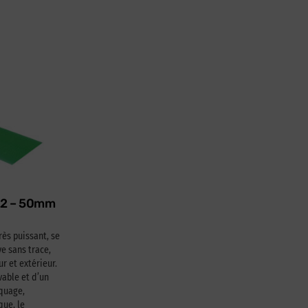
622 – 50mm
rès puissant, se
e sans trace,
ur et extérieur.
able et d’un
squage,
que, le