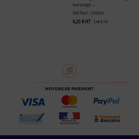
marquage …
Réf Pixcl : 2702Ver
6,23
€
HT
7,48
€
TTC
MOYENS DE PAIEMENT