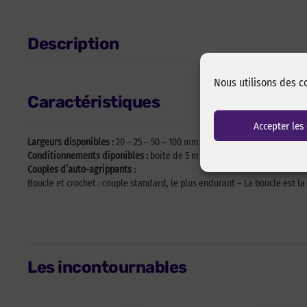
Description
Nous utilisons des c
Caractéristiques
Accepter les
Largeurs disponibles :
20 – 25 – 50 – 100 mm
Conditionnements diponibles :
boite de 5 m – rouleau de 25 m
Couples d’auto-agrippants :
Boucle et crochet : couple standard, le plus endurant – La boucle est la
Les incontournables