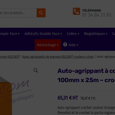
Search Button
TÉLÉPHONE
01 34 84 21 93
imple Face
Adhésifs Double Face
Colles
Magnétiques
S
Déstockage
Aide
arque VELCRO®
/
Auto-agrippants de marque VELCRO® couleurs vives
/ Auto-agrippa
Auto-agrippant à c
100mm x 25m – cro
65,31
€
HT
78,37
€
TTC
Auto-agrippant crochet couleur Orange,
(femelle) et le crochet la partie rugu