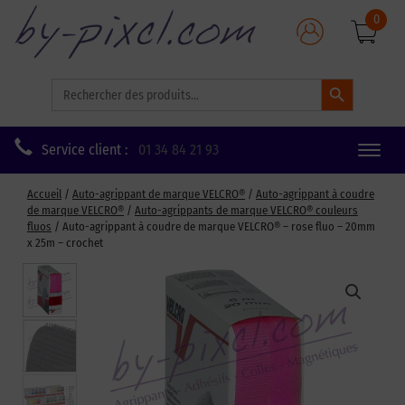
0
Search Button
Search
for:
Service client :
01 34 84 21 93
Toggle
naviga
Accueil
/
Auto-agrippant de marque VELCRO®
/
Auto-agrippant à coudre
de marque VELCRO®
/
Auto-agrippants de marque VELCRO® couleurs
fluos
/ Auto-agrippant à coudre de marque VELCRO® – rose fluo – 20mm
x 25m – crochet