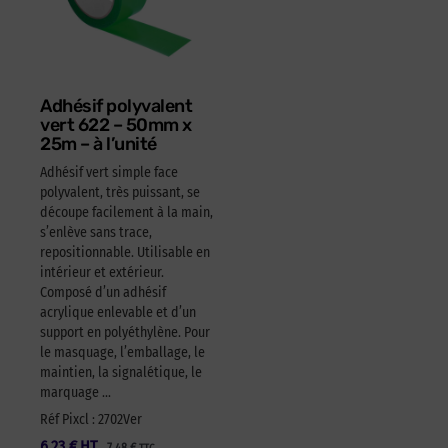
Adhésif polyvalent
vert 622 – 50mm x
25m – à l’unité
Adhésif vert simple face
polyvalent, très puissant, se
découpe facilement à la main,
s’enlève sans trace,
repositionnable. Utilisable en
intérieur et extérieur.
Composé d’un adhésif
acrylique enlevable et d’un
support en polyéthylène. Pour
le masquage, l’emballage, le
maintien, la signalétique, le
marquage …
Réf Pixcl : 2702Ver
6,23
€
HT
7,48
€