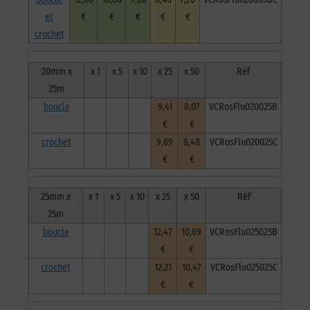
et
€
€
€
€
€
crochet
20mm x
x 1
x 5
x 10
x 25
x 50
Réf
25m
boucle
9,41
8,07
VCRosFlu020025B
€
€
crochet
9,89
8,48
VCRosFlu020025C
€
€
25mm x
x 1
x 5
x 10
x 25
x 50
Réf
25m
boucle
12,47
10,69
VCRosFlu025025B
€
€
crochet
12,21
10,47
VCRosFlu025025C
€
€