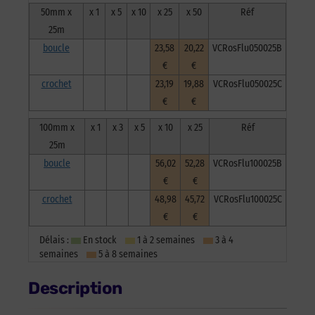
50mm x
x 1
x 5
x 10
x 25
x 50
Réf
25m
boucle
23,58
20,22
VCRosFlu050025B
€
€
crochet
23,19
19,88
VCRosFlu050025C
€
€
100mm x
x 1
x 3
x 5
x 10
x 25
Réf
25m
boucle
56,02
52,28
VCRosFlu100025B
€
€
crochet
48,98
45,72
VCRosFlu100025C
€
€
Délais :
En stock
1 à 2 semaines
3 à 4
semaines
5 à 8 semaines
Description