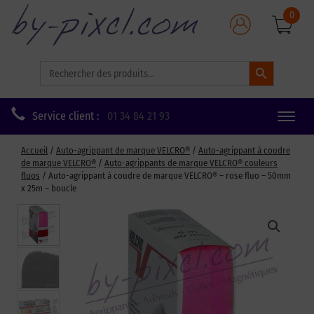
0
Search Button
Search
for:
Service client :
01 34 84 21 93
Toggle
naviga
Accueil
/
Auto-agrippant de marque VELCRO®
/
Auto-agrippant à coudre
de marque VELCRO®
/
Auto-agrippants de marque VELCRO® couleurs
fluos
/ Auto-agrippant à coudre de marque VELCRO® – rose fluo – 50mm
x 25m – boucle