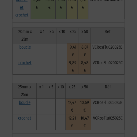
et
€
€
€
€
€
crochet
20mm x
x 1
x 5
x 10
x 25
x 50
Réf
25m
boucle
9,41
8,07
VCRosFlu020025B
€
€
crochet
9,89
8,48
VCRosFlu020025C
€
€
25mm x
x 1
x 5
x 10
x 25
x 50
Réf
25m
boucle
12,47
10,69
VCRosFlu025025B
€
€
crochet
12,21
10,47
VCRosFlu025025C
€
€