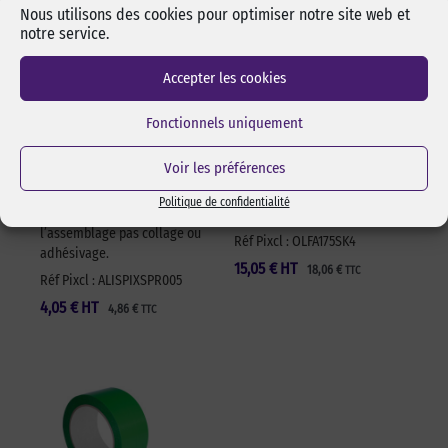
Nous utilisons des cookies pour optimiser notre site web et
notre service.
Accepter les cookies
Alcool isopropylique
Cutter sécurité Olfa
by-pixcl en spray de
17,5 mm SK-4 Green
Fonctionnels uniquement
50 ml
Cutter sécurité Olfa SK-4
Spray de 50 ml d’alcool
Green pour lames 17,5 mm.
Voir les préférences
isopropylique de marque
Changement de lame rapide
pixcl, idéal pour dégraisser
et sans outils. Manche en
Politique de confidentialité
les surfaces avant
ABS 100% recyclé. Ambidextre.
l’assemblage pas collage ou
Réf Pixcl : OLFA175SK4
adhésivage.
15,05
€
HT
18,06
€
TTC
Réf Pixcl : ALISPIXSPR005
4,05
€
HT
4,86
€
TTC