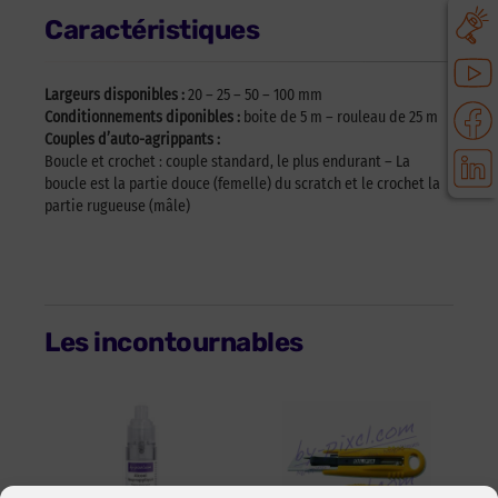
Caractéristiques
Largeurs disponibles :
20 – 25 – 50 – 100 mm
Conditionnements diponibles :
boite de 5 m – rouleau de 25 m
Couples d’auto-agrippants :
Boucle et crochet : couple standard, le plus endurant – La
boucle est la partie douce (femelle) du scratch et le crochet la
partie rugueuse (mâle)
Les incontournables