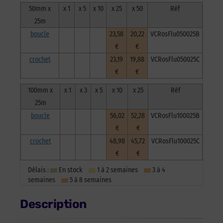
50mm x
x 1
x 5
x 10
x 25
x 50
Réf
25m
boucle
23,58
20,22
VCRosFlu050025B
€
€
crochet
23,19
19,88
VCRosFlu050025C
€
€
100mm x
x 1
x 3
x 5
x 10
x 25
Réf
25m
boucle
56,02
52,28
VCRosFlu100025B
€
€
crochet
48,98
45,72
VCRosFlu100025C
€
€
Délais :
En stock
1 à 2 semaines
3 à 4
semaines
5 à 8 semaines
Description