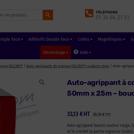
Search Button
TÉLÉPHONE
01 34 84 21 93
imple Face
Adhésifs Double Face
Colles
Magnétiques
S
Déstockage
Aide
arque VELCRO®
/
Auto-agrippants de marque VELCRO® couleurs vives
/ Auto-agrippa
Auto-agrippant à c
50mm x 25m – bouc
33,13
€
HT
39,76
€
TTC
Auto-agrippant boucle couleur rouge, l
et le crochet la partie rugueuse (mâle