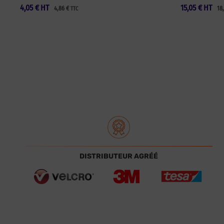
4,05
€
HT
15,05
€
HT
4,86
€
18
TTC
DISTRIBUTEUR AGRÉÉ