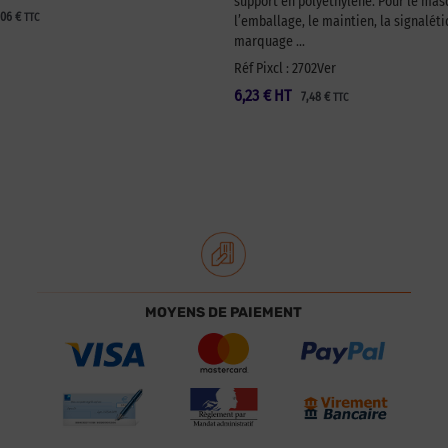
support en polyéthylène. Pour le ma
,06
€
TTC
l’emballage, le maintien, la signaléti
marquage …
Réf Pixcl : 2702Ver
6,23
€
HT
7,48
€
TTC
MOYENS DE PAIEMENT