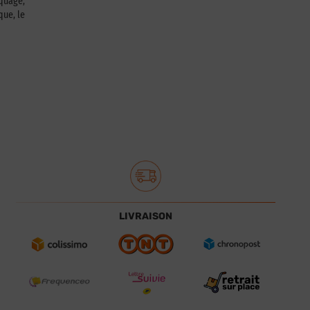
squage,
que, le
LIVRAISON