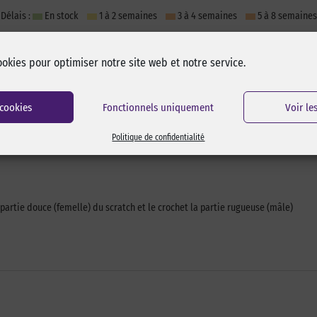
Délais :
En stock
1 à 2 semaines
3 à 4 semaines
5 à 8 semaines
ookies pour optimiser notre site web et notre service.
 cookies
Fonctionnels uniquement
Voir le
Politique de confidentialité
 partie douce (femelle) du scratch et le crochet la partie rugueuse (mâle)