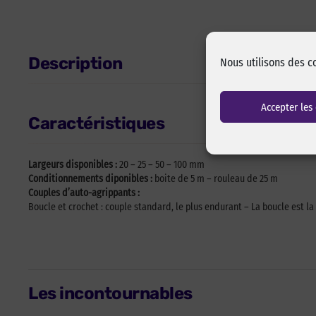
Description
Nous utilisons des c
Accepter les
Caractéristiques
Largeurs disponibles :
20 – 25 – 50 – 100 mm
Conditionnements diponibles :
boite de 5 m – rouleau de 25 m
Couples d’auto-agrippants :
Boucle et crochet : couple standard, le plus endurant – La boucle est la
Les incontournables