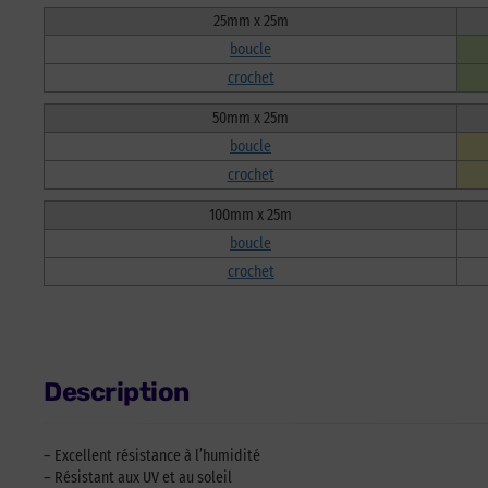
25mm x 25m
boucle
crochet
50mm x 25m
boucle
crochet
100mm x 25m
boucle
crochet
Description
– Excellent résistance à l’humidité
– Résistant aux UV et au soleil