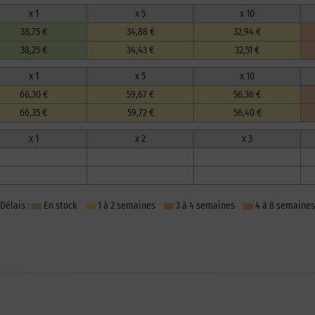
x 1
x 5
x 10
38,75 €
34,88 €
32,94 €
38,25 €
34,43 €
32,51 €
x 1
x 5
x 10
66,30 €
59,67 €
56,36 €
66,35 €
59,72 €
56,40 €
x 1
x 2
x 3
Délais :
En stock
1 à 2 semaines
3 à 4 semaines
4 à 8 semaines