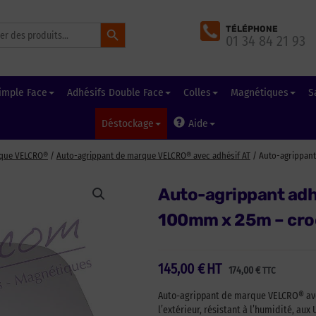
Search Button
TÉLÉPHONE
01 34 84 21 93
imple Face
Adhésifs Double Face
Colles
Magnétiques
S
Déstockage
Aide
rque VELCRO®
/
Auto-agrippant de marque VELCRO® avec adhésif AT
/ Auto-agrippant
Auto-agrippant adh
100mm x 25m – cro
145,00
€
HT
174,00
€
TTC
Auto-agrippant de marque VELCRO® avec
l’extérieur, résistant à l’humidité, aux