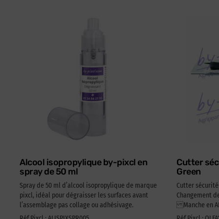
Alcool isopropylique by-pixcl en
Cutter séc
spray de 50 ml
Green
Spray de 50 ml d’alcool isopropylique de marque
Cutter sécurit
pixcl, idéal pour dégraisser les surfaces avant
Changement de 
l’assemblage pas collage ou adhésivage.
Manche en ABS
Réf Pixcl : ALISPIXSPR005
Réf Pixcl : OLF