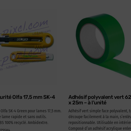
urité Olfa 17,5 mm SK-4
Adhésif polyvalent vert 
x 25m – à l’unité
é Olfa SK-4 Green pour lames 17,5 mm.
Adhésif vert simple face polyvalent, t
lame rapide et sans outils.
découpe facilement à la main, s’enlèv
 100% recyclé. Ambidextre.
repositionnable. Utilisable en intérie
Composé d’un adhésif acrylique enlev
A175SK4