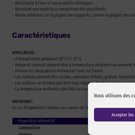
– Résistance à l’eau et aux produits chimiques
– Résistant aux matériaux comportant des plastifiants
– Bonne adhésion sur la plupart des supports, comme la plupart des mét
Caractéristiques
APPLICATION :
– A température ambiante 20°C (+/-5°C)
– Ruban et substrat doivent être à température ambiante au moment d
– Presser les deux parties fortement l’une sur l’autre
– Les surfaces doivent être sèches, exemptes d’huile, graisse, humidité
– Les surfaces ne doivent pas être trop inégales, fragiles, légères ou in
– La température ambiante spécifiée au cours de laquelle l’adhésif mo
Nous utilisons des c
IMPORTANT :
En cas d’exposition intense aux rayons UV: utiliser une fermeture polye
Accepter les
Propriétés adhésif AT
Composition
Couleur