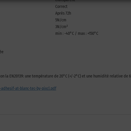
Correct
Après 72h
5N/cm
3N/cm²
min : -40°C / max : +150°C
lée
on la EN20139: une température de 20°C (+/-2°C) et une humidité relative de 
adhesif-at-blanc-tec-by-pixcl.pdf