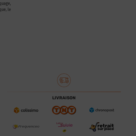
squage,
que, le
LIVRAISON