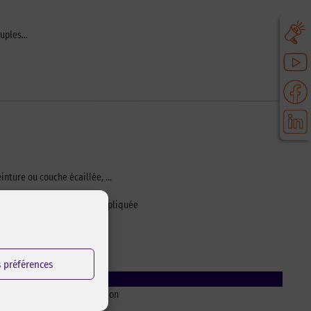
ouples…
einture ou couche écaillée, …
 l’humidité et la charge appliquée
s préférences
adhésif sensible à la pression