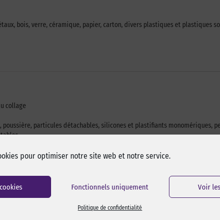
aux, bois, verre, céramique, papier, carton, divers plastiques et plastiques s
u collage
, poussière, particules détachables, silicones et plastifiants monomériques, p
stables
ntre encore une bonne résistance de maintien, dépend fortement de la surface,
ookies pour optimiser notre site web et notre service.
ster
 cookies
Fonctionnels uniquement
Voir le
Politique de confidentialité
UV copolymère acrylique, eco-agréablement, 
transparent