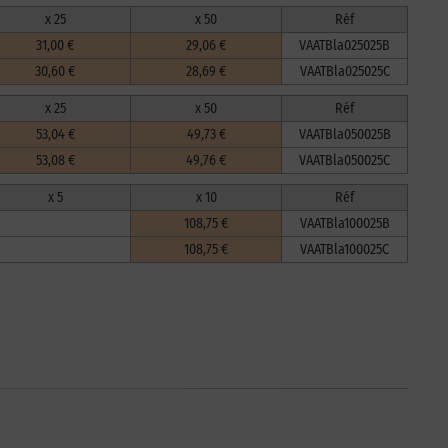
x 25
x 50
Réf
31,00 €
29,06 €
VAATBla025025B
30,60 €
28,69 €
VAATBla025025C
x 25
x 50
Réf
53,04 €
49,73 €
VAATBla050025B
53,08 €
49,76 €
VAATBla050025C
x 5
x 10
Réf
108,75 €
VAATBla100025B
108,75 €
VAATBla100025C