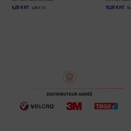
4,05
€
HT
15,05
€
HT
4,86
€
18
TTC
DISTRIBUTEUR AGRÉÉ