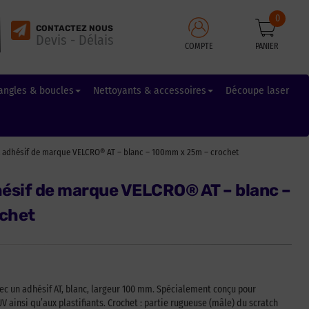
0
CONTACTEZ NOUS
Devis - Délais
COMPTE
PANIER
angles & boucles
Nettoyants & accessoires
Découpe laser
 adhésif de marque VELCRO® AT – blanc – 100mm x 25m – crochet
ésif de marque VELCRO® AT – blanc –
chet
 un adhésif AT, blanc, largeur 100 mm. Spécialement conçu pour
 UV ainsi qu’aux plastifiants. Crochet : partie rugueuse (mâle) du scratch