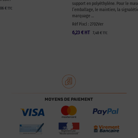
support en polyéthylène. Pour le ma
,06
€
TTC
l’emballage, le maintien, la signaléti
marquage …
Réf Pixcl : 2702Ver
6,23
€
HT
7,48
€
TTC
MOYENS DE PAIEMENT