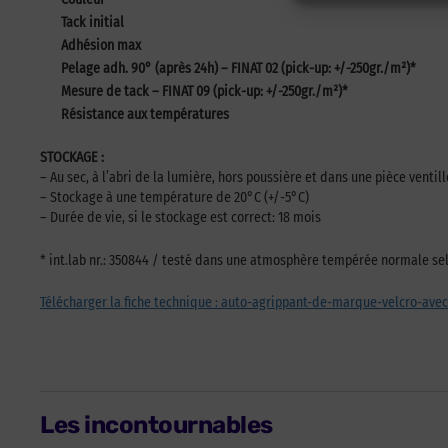
Tack initial
Adhésion max
Pelage adh. 90° (après 24h) – FINAT 02 (pick-up: +/-250gr./m²)*
Mesure de tack – FINAT 09 (pick-up: +/-250gr./m²)*
Résistance aux températures
STOCKAGE :
– Au sec, à l’abri de la lumière, hors poussière et dans une pièce ventil
– Stockage à une température de 20°C (+/-5°C)
– Durée de vie, si le stockage est correct: 18 mois
* int.lab nr.: 350844 / testé dans une atmosphère tempérée normale sel
Télécharger la fiche technique : auto-agrippant-de-marque-velcro-avec-
Les incontournables