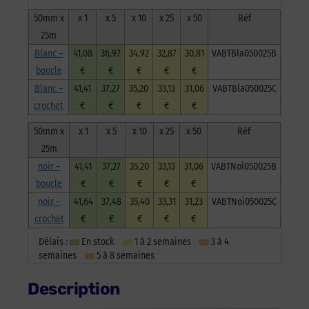
50mm x
x 1
x 5
x 10
x 25
x 50
Réf
25m
Blanc –
41,08
36,97
34,92
32,87
30,81
VABTBla050025B
boucle
€
€
€
€
€
Blanc –
41,41
37,27
35,20
33,13
31,06
VABTBla050025C
crochet
€
€
€
€
€
50mm x
x 1
x 5
x 10
x 25
x 50
Réf
25m
noir –
41,41
37,27
35,20
33,13
31,06
VABTNoi050025B
boucle
€
€
€
€
€
noir –
41,64
37,48
35,40
33,31
31,23
VABTNoi050025C
crochet
€
€
€
€
€
Délais :
En stock
1 à 2 semaines
3 à 4
semaines
5 à 8 semaines
Description