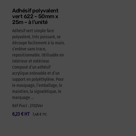
Adhésif polyvalent
vert 622 – 50mm x
25m – à l’unité
Adhésif vert simple face
polyvalent, très puissant, se
découpe facilement à la main,
s’enlève sans trace,
repositionnable. Utilisable en
intérieur et extérieur.
Composé d’un adhésif
acrylique enlevable et d’un
support en polyéthylène. Pour
le masquage, l’emballage, le
maintien, la signalétique, le
marquage …
Réf Pixcl : 2702Ver
6,23
€
HT
7,48
€
TTC