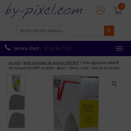
0
Search Button
Search
for:
Service client :
01 34 84 21 93
Toggle
naviga
Accueil
/
Auto-agrippant de marque VELCRO®
/ Auto-agrippant adhésif
de marque VELCRO® en boite – Blanc – 20mm x 25m – boucle et crochet