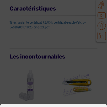
Caractéristiques
Télécharger le certificat REACH : certificat-reach-Velcro-
E40202001011425-by-pixcl.pdf
Les incontournables