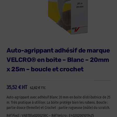
Auto-agrippant adhésif de marque
VELCRO® en boite – Blanc – 20mm
x 25m – boucle et crochet
35,52
€
HT
42,62
€
TTC
Auto-agrippant avec adhésif Blanc 20 mm en boite distributrice de 25
m. Très pratique à utiliser. La boite protège bien les rubans. Boucle :
partie douce (femelle) et Crochet : partie rugueuse (mâle) du scratch.
Réf Pixcl : VABTBla020025BC – Réf Velcro : E40202001011425