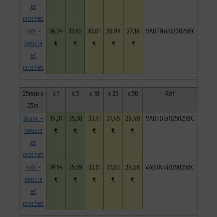
et
crochet
noir –
36,24
32,62
30,81
28,99
27,18
VABTNoi020025BC
boucle
€
€
€
€
€
et
crochet
25mm x
x 1
x 5
x 10
x 25
x 50
Réf
25m
Blanc –
39,31
35,38
33,41
31,45
29,48
VABTBla025025BC
boucle
€
€
€
€
€
et
crochet
noir –
39,54
35,59
33,61
31,63
29,66
VABTNoi025025BC
boucle
€
€
€
€
€
et
crochet