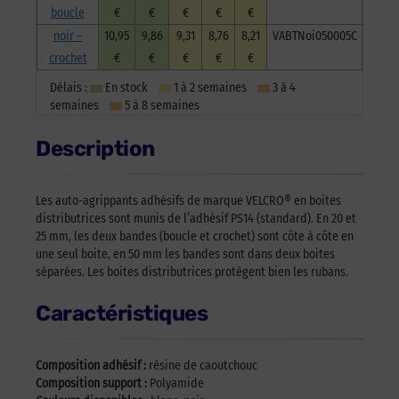
boucle
€
€
€
€
€
noir –
10,95
9,86
9,31
8,76
8,21
VABTNoi050005C
crochet
€
€
€
€
€
Délais :
En stock
1 à 2 semaines
3 à 4
semaines
5 à 8 semaines
Description
Les auto-agrippants adhésifs de marque VELCRO® en boites
distributrices sont munis de l’adhésif PS14 (standard). En 20 et
25 mm, les deux bandes (boucle et crochet) sont côte à côte en
une seul boite, en 50 mm les bandes sont dans deux boites
séparées. Les boites distributrices protègent bien les rubans.
Caractéristiques
Composition adhésif :
résine de caoutchouc
Composition support :
Polyamide