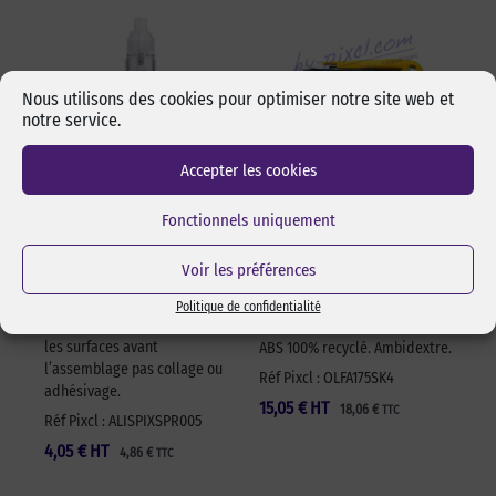
Nous utilisons des cookies pour optimiser notre site web et
notre service.
Accepter les cookies
Alcool isopropylique
Cutter sécurité Olfa
Fonctionnels uniquement
by-pixcl en spray de
17,5 mm SK-4 Green
50 ml
Cutter sécurité Olfa SK-4
Voir les préférences
Spray de 50 ml d’alcool
Green pour lames 17,5 mm.
isopropylique de marque
Changement de lame rapide
Politique de confidentialité
pixcl, idéal pour dégraisser
et sans outils. Manche en
les surfaces avant
ABS 100% recyclé. Ambidextre.
l’assemblage pas collage ou
Réf Pixcl : OLFA175SK4
adhésivage.
15,05
€
HT
18,06
€
TTC
Réf Pixcl : ALISPIXSPR005
4,05
€
HT
4,86
€
TTC