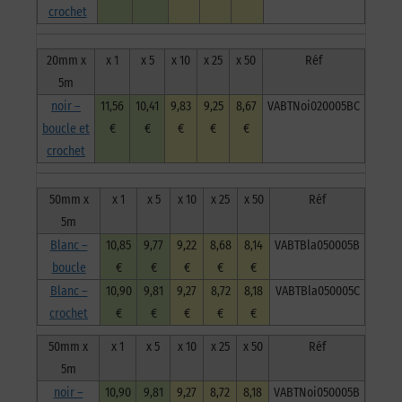
crochet
20mm x
x 1
x 5
x 10
x 25
x 50
Réf
5m
noir –
11,56
10,41
9,83
9,25
8,67
VABTNoi020005BC
boucle et
€
€
€
€
€
crochet
50mm x
x 1
x 5
x 10
x 25
x 50
Réf
5m
Blanc –
10,85
9,77
9,22
8,68
8,14
VABTBla050005B
boucle
€
€
€
€
€
Blanc –
10,90
9,81
9,27
8,72
8,18
VABTBla050005C
crochet
€
€
€
€
€
50mm x
x 1
x 5
x 10
x 25
x 50
Réf
5m
noir –
10,90
9,81
9,27
8,72
8,18
VABTNoi050005B