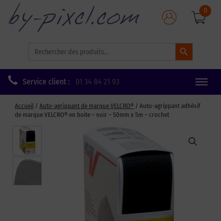
0
Search Button
Search
for:
Service client :
01 34 84 21 93
Toggle
naviga
Accueil
/
Auto-agrippant de marque VELCRO®
/ Auto-agrippant adhésif
de marque VELCRO® en boite – noir – 50mm x 5m – crochet