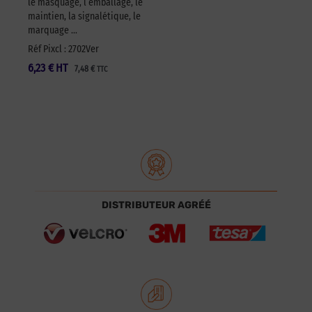
le masquage, l’emballage, le
maintien, la signalétique, le
marquage …
Réf Pixcl : 2702Ver
6,23
€
HT
7,48
€
TTC
DISTRIBUTEUR AGRÉÉ