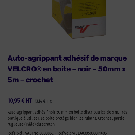
Auto-agrippant adhésif de marque
VELCRO® en boite – noir – 50mm x
5m – crochet
10,95
€
HT
13,14
€
TTC
Auto-agrippant adhésif noir 50 mm en boite distributrice de 5 m. Très
pratique à utiliser. La boite protège bien les rubans. Crochet : partie
rugueuse (mâle) du scratch.
Réf Pixcl : VABTNoi050005C – Réf Velcro : E40305033011405