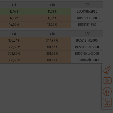
x 5
x 10
Réf
12,14 €
11,33 €
BU5018NoiP80
12,13 €
11,32 €
BU5018GriP80
14,00 €
13,06 €
BU5318TrP80
x 8
x 16
Réf
356,27 €
347,99 €
BU5318TrC3000
308,80 €
301,62 €
BU5018BlaC3000
308,86 €
301,68 €
BU5018NoiC3000
308,80 €
301,62 €
BU5018GriC3000