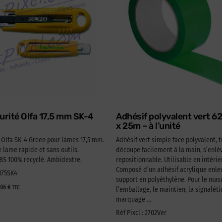
urité Olfa 17,5 mm SK-4
Adhésif polyvalent vert 
x 25m – à l’unité
é Olfa SK-4 Green pour lames 17,5 mm.
Adhésif vert simple face polyvalent, t
lame rapide et sans outils.
découpe facilement à la main, s’enlèv
 100% recyclé. Ambidextre.
repositionnable. Utilisable en intérie
Composé d’un adhésif acrylique enlev
A175SK4
support en polyéthylène. Pour le ma
,06
€
TTC
l’emballage, le maintien, la signaléti
marquage …
Réf Pixcl : 2702Ver