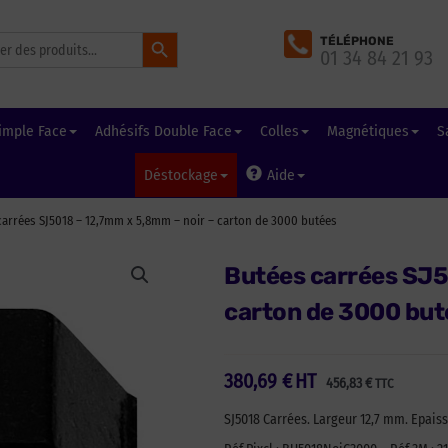
Search Button
TÉLÉPHONE
01 34 84 21 93
imple Face
Adhésifs Double Face
Colles
Magnétiques
S
Déstockage
Aide
carrées SJ5018 – 12,7mm x 5,8mm – noir – carton de 3000 butées
Butées carrées SJ5
carton de 3000 but
380,69
€
HT
456,83
€
TTC
SJ5018 Carrées. Largeur 12,7 mm. Epais