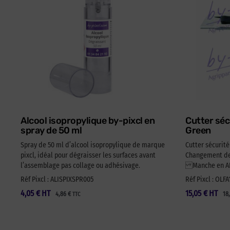
Alcool isopropylique by-pixcl en
Cutter séc
spray de 50 ml
Green
Spray de 50 ml d’alcool isopropylique de marque
Cutter sécurit
pixcl, idéal pour dégraisser les surfaces avant
Changement de 
l’assemblage pas collage ou adhésivage.
Manche en ABS
Réf Pixcl : ALISPIXSPR005
Réf Pixcl : OLF
4,05
€
HT
15,05
€
HT
4,86
€
18
TTC