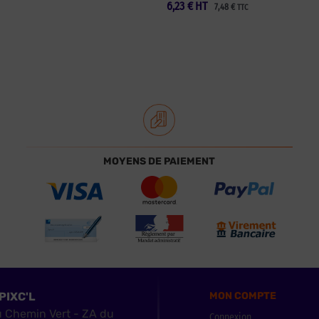
6,23
€
HT
7,48
€
TTC
MOYENS DE PAIEMENT
PIXC'L
MON COMPTE
u Chemin Vert - ZA du
Connexion