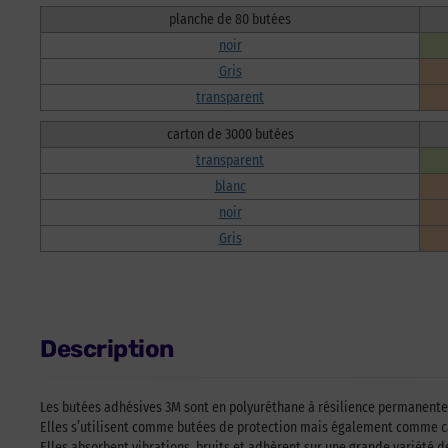
planche de 80 butées
noir
Gris
transparent
carton de 3000 butées
transparent
blanc
noir
Gris
Description
Les butées adhésives 3M sont en polyuréthane à résilience permanente 
Elles s’utilisent comme butées de protection mais également comme c
Elles absorbent vibrations, bruits et adhèrent sur une grande variété d