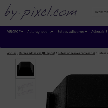
Search
for:
VELCRO®
Auto-agrippant
Butées adhésives
Adhésifs S
Accueil
/
Butées adhésives (Bumpon)
/
Butées adhésives carrées 3M
/ Butées 