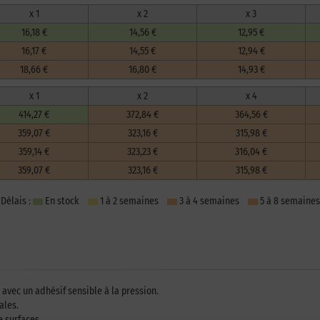
x 1
x 2
x 3
16,18 €
14,56 €
12,95 €
16,17 €
14,55 €
12,94 €
18,66 €
16,80 €
14,93 €
x 1
x 2
x 4
414,27 €
372,84 €
364,56 €
359,07 €
323,16 €
315,98 €
359,14 €
323,23 €
316,04 €
359,07 €
323,16 €
315,98 €
Délais :
En stock
1 à 2 semaines
3 à 4 semaines
5 à 8 semaines
avec un adhésif sensible à la pression.
ales.
e surfaces.