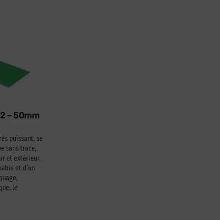
622 – 50mm
rès puissant, se
e sans trace,
ur et extérieur.
able et d’un
squage,
que, le