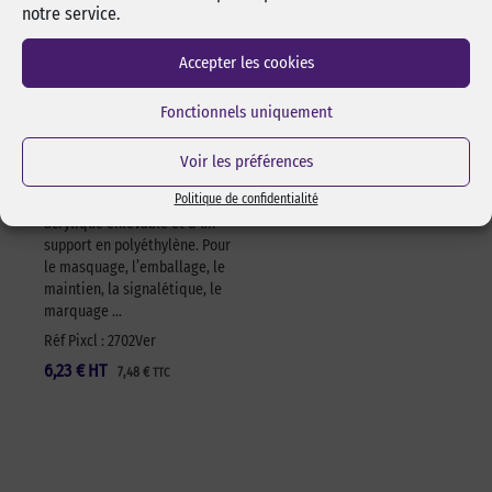
notre service.
vert 622 – 50mm x
25m – à l’unité
Accepter les cookies
Adhésif vert simple face
polyvalent, très puissant, se
Fonctionnels uniquement
découpe facilement à la main,
s’enlève sans trace,
repositionnable. Utilisable en
Voir les préférences
intérieur et extérieur.
Politique de confidentialité
Composé d’un adhésif
acrylique enlevable et d’un
support en polyéthylène. Pour
le masquage, l’emballage, le
maintien, la signalétique, le
marquage …
Réf Pixcl : 2702Ver
6,23
€
HT
7,48
€
TTC