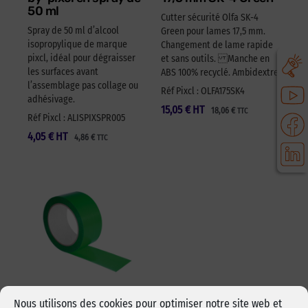
50 ml
Cutter sécurité Olfa SK-4
Spray de 50 ml d’alcool
Green pour lames 17,5 mm.
isopropylique de marque
Changement de lame rapide
pixcl, idéal pour dégraisser
et sans outils. Manche en
les surfaces avant
ABS 100% recyclé. Ambidextre.
l’assemblage pas collage ou
Réf Pixcl : OLFA175SK4
adhésivage.
15,05
€
HT
18,06
€
TTC
Réf Pixcl : ALISPIXSPR005
4,05
€
HT
4,86
€
TTC
Nous utilisons des cookies pour optimiser notre site web et
Adhésif polyvalent