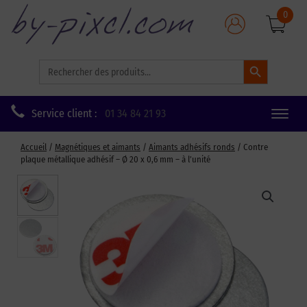
0
Search Button
Search
for:
Service client :
01 34 84 21 93
Toggle
naviga
Accueil
/
Magnétiques et aimants
/
Aimants adhésifs ronds
/ Contre
plaque métallique adhésif – Ø 20 x 0,6 mm – à l’unité