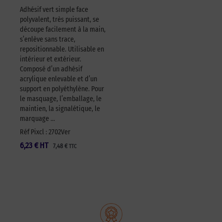
Adhésif vert simple face
polyvalent, très puissant, se
découpe facilement à la main,
s’enlève sans trace,
repositionnable. Utilisable en
intérieur et extérieur.
Composé d’un adhésif
acrylique enlevable et d’un
support en polyéthylène. Pour
le masquage, l’emballage, le
maintien, la signalétique, le
marquage …
Réf Pixcl : 2702Ver
6,23
€
HT
7,48
€
TTC