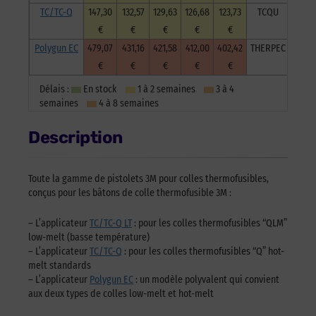
TC/TC-Q
147,30
132,57
129,63
126,68
123,73
TCQU
€
€
€
€
€
Polygun EC
479,07
431,16
421,58
412,00
402,42
THERPEC
€
€
€
€
€
Délais :
En stock
1 à 2 semaines
3 à 4
semaines
4 à 8 semaines
Description
Toute la gamme de pistolets 3M pour colles thermofusibles,
conçus pour les bâtons de colle thermofusible 3M :
– L’applicateur
TC/TC-Q LT
: pour les colles thermofusibles “QLM”
low-melt (basse température)
– L’applicateur
TC/TC-Q
: pour les colles thermofusibles “Q” hot-
melt standards
– L’applicateur
Polygun EC
: un modèle polyvalent qui convient
aux deux types de colles low-melt et hot-melt