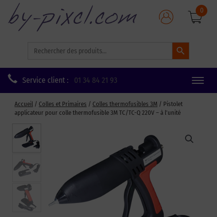
0
Search Button
Search
for:
Service client :
01 34 84 21 93
Toggle
naviga
Accueil
/
Colles et Primaires
/
Colles thermofusibles 3M
/ Pistolet
applicateur pour colle thermofusible 3M TC/TC-Q 220V – à l’unité