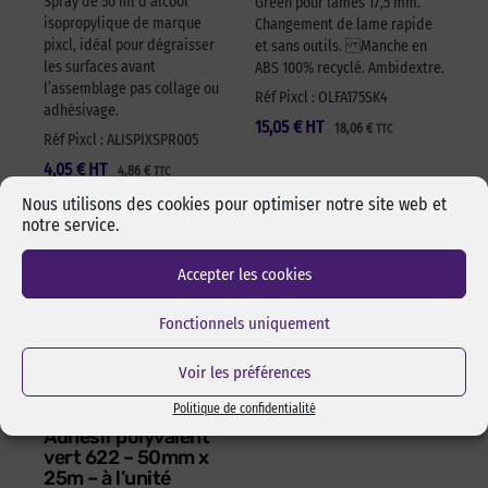
Spray de 50 ml d’alcool
Green pour lames 17,5 mm.
isopropylique de marque
Changement de lame rapide
pixcl, idéal pour dégraisser
et sans outils. Manche en
les surfaces avant
ABS 100% recyclé. Ambidextre.
l’assemblage pas collage ou
Réf Pixcl : OLFA175SK4
adhésivage.
15,05
€
HT
18,06
€
TTC
Réf Pixcl : ALISPIXSPR005
4,05
€
HT
4,86
€
TTC
Nous utilisons des cookies pour optimiser notre site web et
notre service.
Accepter les cookies
Fonctionnels uniquement
Voir les préférences
Politique de confidentialité
Adhésif polyvalent
vert 622 – 50mm x
25m – à l’unité