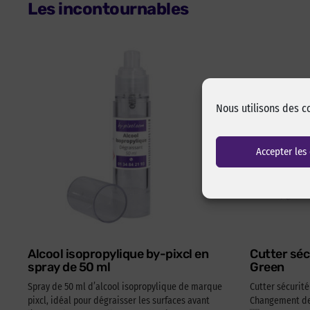
Les incontournables
Nous utilisons des c
Accepter les
Alcool isopropylique by-pixcl en
Cutter séc
spray de 50 ml
Green
Spray de 50 ml d’alcool isopropylique de marque
Cutter sécurit
pixcl, idéal pour dégraisser les surfaces avant
Changement de 