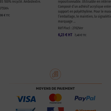
 100% recyclé. Ambidextre.
repositionnable. Utilisable en intérie
Composé d’un adhésif acrylique enlev
A175SK4
support en polyéthylène. Pour le ma
,06
€
TTC
l’emballage, le maintien, la signaléti
marquage …
Réf Pixcl : 2702Ver
6,23
€
HT
7,48
€
TTC
MOYENS DE PAIEMENT