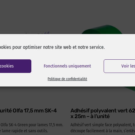
ookies pour optimiser notre site web et notre service.
 cookies
Fonctionnels uniquement
Voir le
Politique de confidentialité
urité Olfa 17,5 mm SK-4
Adhésif polyvalent vert 
x 25m – à l’unité
é Olfa SK-4 Green pour lames 17,5 mm.
Adhésif vert simple face polyvalent, t
lame rapide et sans outils.
découpe facilement à la main, s’enlèv