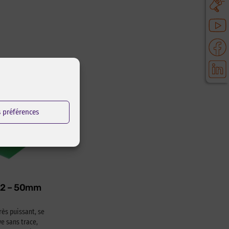
s préférences
622 – 50mm
rès puissant, se
e sans trace,