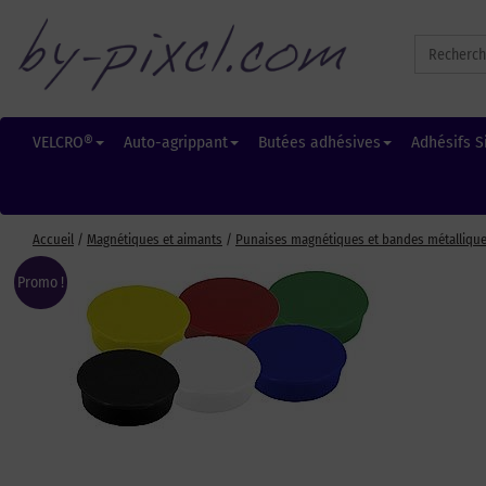
Search
for:
VELCRO®
Auto-agrippant
Butées adhésives
Adhésifs S
Accueil
/
Magnétiques et aimants
/
Punaises magnétiques et bandes métalliqu
Promo !