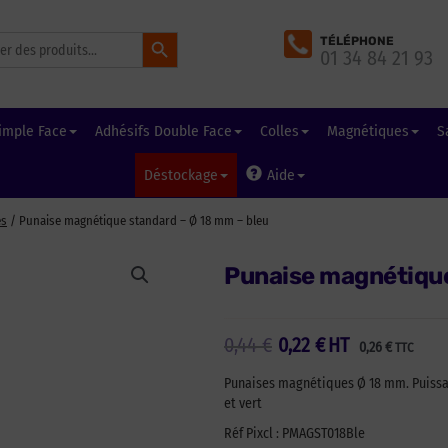
Search Button
TÉLÉPHONE
01 34 84 21 93
imple Face
Adhésifs Double Face
Colles
Magnétiques
S
Déstockage
Aide
es
/ Punaise magnétique standard – Ø 18 mm – bleu
Punaise magnétique
Le
Le
0,44
€
0,22
€
HT
0,26
€
TTC
prix
prix
initial
actuel
Punaises magnétiques Ø 18 mm. Puissant
était :
est :
et vert
0,44 €.
0,22 €.
Réf Pixcl : PMAGST018Ble