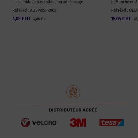
l’assemblage pas collage ou adhésivage.
Manche en ABS
Réf Pixcl : ALISPIXSPR005
Réf Pixcl : OLF
4,05
€
HT
15,05
€
HT
4,86
€
18
TTC
DISTRIBUTEUR AGRÉÉ