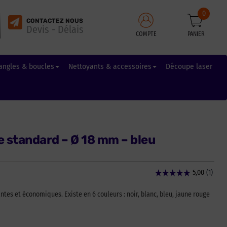
0
CONTACTEZ NOUS
Devis - Délais
COMPTE
PANIER
angles & boucles
Nettoyants & accessoires
Découpe laser
 standard – Ø 18 mm – bleu
es et économiques. Existe en 6 couleurs : noir, blanc, bleu, jaune rouge