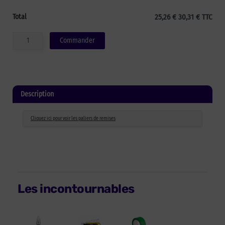
Total
25,26 € 30,31 € TTC
quantité
Commander
de
Sangle
sur
mesure
Description
Cliquez ici pour voir les paliers de remises
Les incontournables