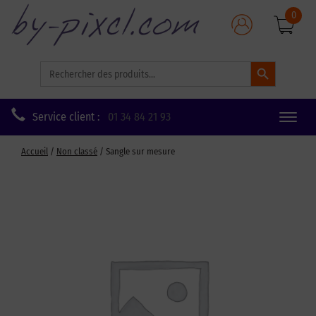
0
Search Button
Search
for:
Service client :
01 34 84 21 93
Toggle
naviga
Accueil
/
Non classé
/ Sangle sur mesure