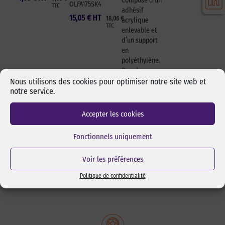
Composé d’un
OLFA175SK4
TTC
adhésif
15,05
€
HT
18,06
€
acrylique
TTC
enlevable et
d’un support
en
polyéthylène.
Pour le
masquage,
Nous utilisons des cookies pour optimiser notre site web et
notre service.
l’emballage,
le maintien, la
signalétique,
Accepter les cookies
le marquage
…
Fonctionnels uniquement
Réf Pixcl :
2702Ver
Voir les préférences
6,23
€
HT
7,48
€
Politique de confidentialité
TTC