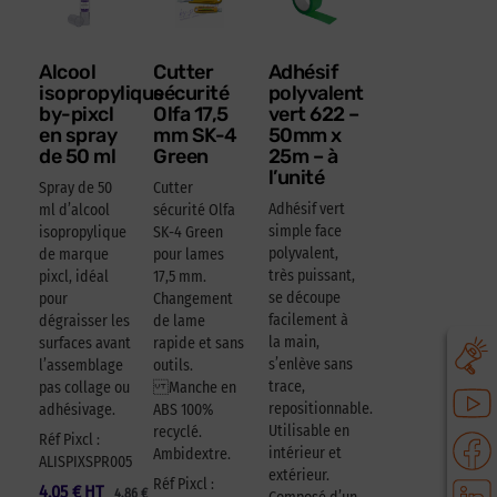
Alcool
Cutter
Adhésif
isopropylique
sécurité
polyvalent
by-pixcl
Olfa 17,5
vert 622 –
en spray
mm SK-4
50mm x
de 50 ml
Green
25m – à
l’unité
Spray de 50
Cutter
Adhésif vert
ml d’alcool
sécurité Olfa
simple face
isopropylique
SK-4 Green
polyvalent,
de marque
pour lames
très puissant,
pixcl, idéal
17,5 mm.
se découpe
pour
Changement
facilement à
dégraisser les
de lame
la main,
surfaces avant
rapide et sans
s’enlève sans
l’assemblage
outils.
trace,
pas collage ou
Manche en
repositionnable.
adhésivage.
ABS 100%
Utilisable en
recyclé.
Réf Pixcl :
intérieur et
Ambidextre.
ALISPIXSPR005
extérieur.
Réf Pixcl :
4,05
€
HT
4,86
€