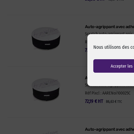
Auto-agrippant avec adhés
Scratch auto-agrippant noir 
Réf Pixcl : AARENoi100025B
Nous utilisons des c
72,19
€
HT
86,63
€
TTC
Accepter les
Auto-agrippant avec adhés
Scratch auto-agrippant noir 
Réf Pixcl : AARENoi100025C
72,19
€
HT
86,63
€
TTC
Auto-agrippant avec adhé