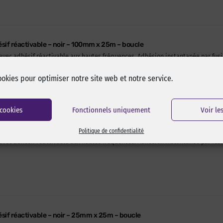
if réactivable – noir – 100mm x 25m – boucle
avec adhésif réactivable aux hautes fréquences. Adhésion instantanée par fusio
ookies pour optimiser notre site web et notre service.
 cookies
Fonctionnels uniquement
Voir le
if réactivable – noir – 100mm x 25m – crochet
Politique de confidentialité
avec adhésif réactivable aux hautes fréquences. Adhésion instantanée par fusio
sif réactivable – noir – 25mm x 25m – boucle