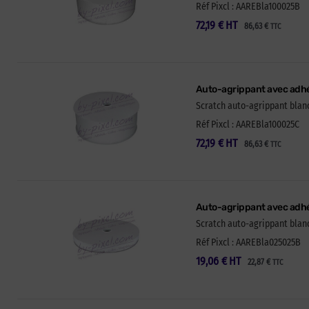
Réf Pixcl : AAREBla100025B
72,19
€
HT
86,63
€
TTC
Auto-agrippant avec adhé
Scratch auto-agrippant blanc
Réf Pixcl : AAREBla100025C
72,19
€
HT
86,63
€
TTC
Auto-agrippant avec adhé
Scratch auto-agrippant blanc
Réf Pixcl : AAREBla025025B
19,06
€
HT
22,87
€
TTC