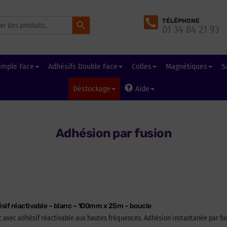
Search Button
TÉLÉPHONE
01 34 84 21 93
imple Face
Adhésifs Double Face
Colles
Magnétiques
S
Déstockage
Aide
Adhésion par fusion
sif réactivable – blanc – 100mm x 25m – boucle
 avec adhésif réactivable aux hautes fréquences. Adhésion instantanée par fusi