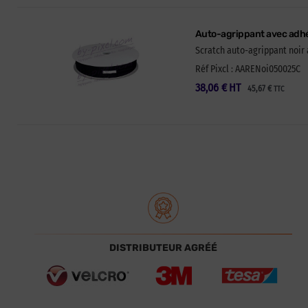
Auto-agrippant avec adhé
Scratch auto-agrippant noir 
Réf Pixcl : AARENoi050025C
38,06
€
HT
45,67
€
TTC
DISTRIBUTEUR AGRÉÉ