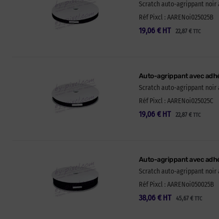
Scratch auto-agrippant noir 
Réf Pixcl : AARENoi025025B
19,06
€
HT
22,87
€
TTC
Auto-agrippant avec adhé
Scratch auto-agrippant noir 
Réf Pixcl : AARENoi025025C
19,06
€
HT
22,87
€
TTC
Auto-agrippant avec adhé
Scratch auto-agrippant noir 
Réf Pixcl : AARENoi050025B
38,06
€
HT
45,67
€
TTC