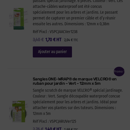
passant spécial jardinage. 6 pièces. Couleur : Vert. Ces
attache-câbles waterproof ont été concus
spécialement pour les arbres et jardins. Le passant
permet de capturer un premier câble et d’y réunir
ensuite les autres. Dimensions : 12mm x 0,38m
Réf Pixcl : VSPCJAACVer1238
Le
Le
3,40
€
1,70
€
HT
2,04
€
TTC
prix
prix
initial
actuel
Ajouter au panier
était :
est :
3,40 €.
1,70 €.
Promo !
Sangles ONE-WRAP® de marque VELCRO® en
ruban pour jardin – Vert – 12mm x 5m
Sangle scratch de marque VELCRO® spécial jardinage.
Couleur : Vert. Sangle découpable waterproof concue
spécialement pour les arbres et jardins. Idéal pour
attacher vos plantes sur des tuteurs. Dimensions :
12mm x 5m
Réf Pixcl : VSPCJARUVer125
Le
Le
2,76
€
1,40
€
HT
1,68
€
TTC