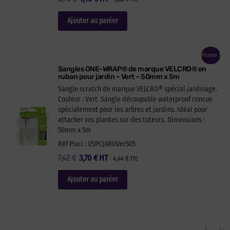
prix
prix
initial
actuel
Ajouter au panier
était :
est :
2,76 €.
1,40 €.
Promo !
Sangles ONE-WRAP® de marque VELCRO® en
ruban pour jardin – Vert – 50mm x 5m
Sangle scratch de marque VELCRO® spécial jardinage.
Couleur : Vert. Sangle découpable waterproof concue
spécialement pour les arbres et jardins. Idéal pour
attacher vos plantes sur des tuteurs. Dimensions :
50mm x 5m
Réf Pixcl : VSPCJARUVer505
Le
Le
7,42
€
3,70
€
HT
4,44
€
TTC
prix
prix
initial
actuel
Ajouter au panier
était :
est :
7,42 €.
3,70 €.