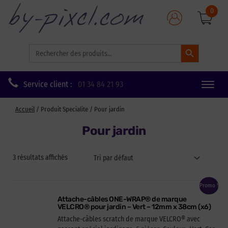
0
Search Button
Search
for:
Service client :
01 34 84 21 93
Toggle
naviga
Accueil
/ Produit Specialite / Pour jardin
Pour jardin
3 résultats affichés
Promo !
Attache-câbles ONE-WRAP® de marque
VELCRO® pour jardin – Vert – 12mm x 38cm (x6)
Attache-câbles scratch de marque VELCRO® avec